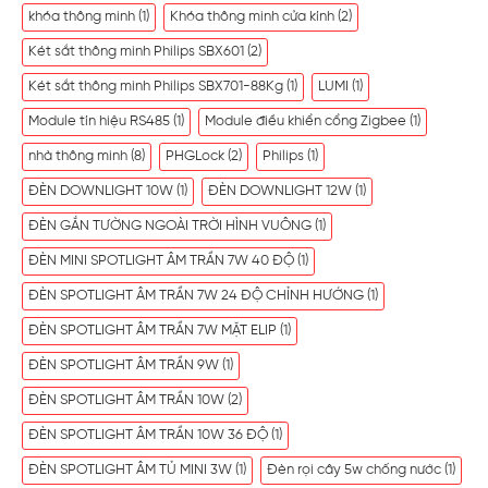
khóa thông minh
(1)
Khóa thông minh cửa kính
(2)
Két sắt thông minh Philips SBX601
(2)
Két sắt thông minh Philips SBX701-88Kg
(1)
LUMI
(1)
Module tín hiệu RS485
(1)
Module điều khiển cổng Zigbee
(1)
nhà thông minh
(8)
PHGLock
(2)
Philips
(1)
ĐÈN DOWNLIGHT 10W
(1)
ĐÈN DOWNLIGHT 12W
(1)
ĐÈN GẮN TƯỜNG NGOÀI TRỜI HÌNH VUÔNG
(1)
ĐÈN MINI SPOTLIGHT ÂM TRẦN 7W 40 ĐỘ
(1)
ĐÈN SPOTLIGHT ÂM TRẦN 7W 24 ĐỘ CHỈNH HƯỚNG
(1)
ĐÈN SPOTLIGHT ÂM TRẦN 7W MẶT ELIP
(1)
ĐÈN SPOTLIGHT ÂM TRẦN 9W
(1)
ĐÈN SPOTLIGHT ÂM TRẦN 10W
(2)
ĐÈN SPOTLIGHT ÂM TRẦN 10W 36 ĐỘ
(1)
ĐÈN SPOTLIGHT ÂM TỦ MINI 3W
(1)
Đèn rọi cây 5w chống nước
(1)