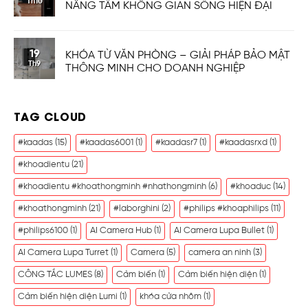
Th10
NÂNG TẦM KHÔNG GIAN SỐNG HIỆN ĐẠI
19
KHÓA TỪ VĂN PHÒNG – GIẢI PHÁP BẢO MẬT
Th9
THÔNG MINH CHO DOANH NGHIỆP
TAG CLOUD
#kaadas
(15)
#kaadas6001
(1)
#kaadasr7
(1)
#kaadasrxd
(1)
#khoadientu
(21)
#khoadientu #khoathongminh #nhathongminh
(6)
#khoaduc
(14)
#khoathongminh
(21)
#laborghini
(2)
#philips #khoaphilips
(11)
#philips6100
(1)
AI Camera Hub
(1)
AI Camera Lupa Bullet
(1)
AI Camera Lupa Turret
(1)
Camera
(5)
camera an ninh
(3)
CÔNG TẮC LUMES
(8)
Cảm biến
(1)
Cảm biến hiện diện
(1)
Cảm biến hiện diện Lumi
(1)
khóa cửa nhôm
(1)