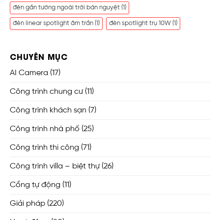
đèn gắn tường ngoài trời bán nguyệt
(1)
đèn linear spotlight âm trần
(1)
đèn spotlight trụ 10W
(1)
CHUYÊN MỤC
AI Camera
(17)
Công trình chung cư
(11)
Công trình khách sạn
(7)
Công trình nhà phố
(25)
Công trình thi công
(71)
Công trình villa – biệt thự
(26)
Cổng tự động
(11)
Giải pháp
(220)