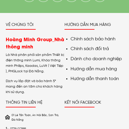
VỀ CHÚNG TÔI
HƯỚNG DẪN MUA HÀNG
Hoàng Minh Group_Nhà
Chính sách bảo hành
thông minh
Chính sách đổi trả
Là Nhà phân phối sản phẩm Thiết bị
Dành cho doanh nghiệp
điện thông minh Lumi, Khóa thông
minh Philips, Kaadas, LuVit ( Việt Tiệp
Hướng dẫn mua hàng
), PHGLock tại Đà Nẵng.
Hướng dẫn thanh toán
Dịch vụ lắp đặt và bảo hành 5*
mang đến an tâm cho khách hàng
khi sử dụng.
THÔNG TIN LIÊN HỆ
KẾT NỐI FACEBOOK
01 Lê Tấn Toán, An Hải Bắc, Sơn Trà,
Đà Nẵng
0779.43.7999