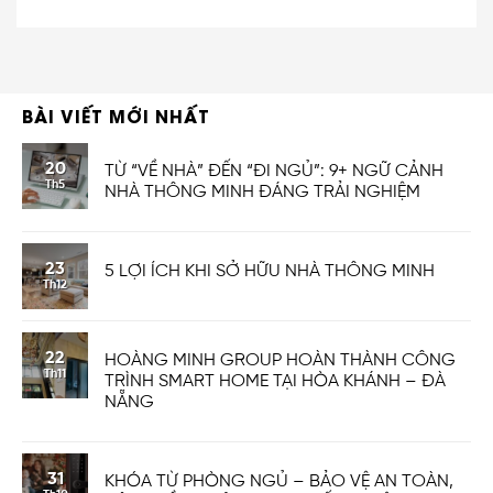
BÀI VIẾT MỚI NHẤT
20
TỪ “VỀ NHÀ” ĐẾN “ĐI NGỦ”: 9+ NGỮ CẢNH
Th5
NHÀ THÔNG MINH ĐÁNG TRẢI NGHIỆM
23
5 LỢI ÍCH KHI SỞ HỮU NHÀ THÔNG MINH
Th12
22
HOÀNG MINH GROUP HOÀN THÀNH CÔNG
Th11
TRÌNH SMART HOME TẠI HÒA KHÁNH – ĐÀ
NẴNG
31
KHÓA TỪ PHÒNG NGỦ – BẢO VỆ AN TOÀN,