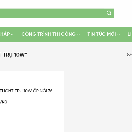
PHÁP
CÔNG TRÌNH THI CÔNG
TIN TỨC MỚI
L
 TRỤ 10W”
Sh
TLIGHT TRỤ 10W ỐP NỔI 36
Add
to
VND
wishlist