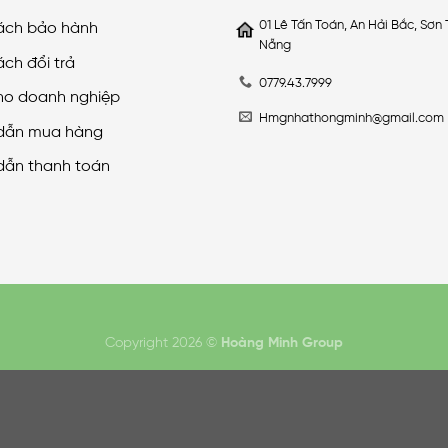
01 Lê Tấn Toán, An Hải Bắc, Sơn 
ách bảo hành
Nẵng
ách đổi trả
0779.43.7999
ho doanh nghiệp
Hmgnhathongminh@gmail.com
dẫn mua hàng
dẫn thanh toán
Copyright 2026 ©
Hoàng Minh Group