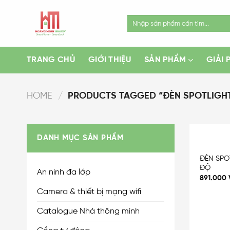
Skip
to
Search
for:
content
TRANG CHỦ
GIỚI THIỆU
SẢN PHẨM
GIẢI 
HOME
/
PRODUCTS TAGGED “ĐÈN SPOTLIGHT
DANH MỤC SẢN PHẨM
ĐÈN SPO
ĐỘ
An ninh đa lớp
891.000
Camera & thiết bị mạng wifi
Catalogue Nhà thông minh