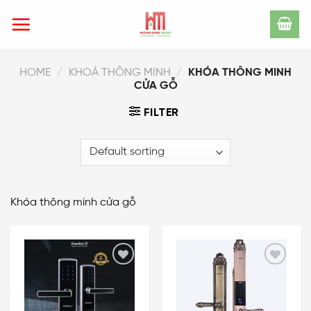
Skip
to
content
HOME
/
KHOÁ THÔNG MINH
/
KHÓA THÔNG MINH
CỬA GỖ
FILTER
Khóa thông minh cửa gỗ
Add
Add
to
to
wishlist
wishlist