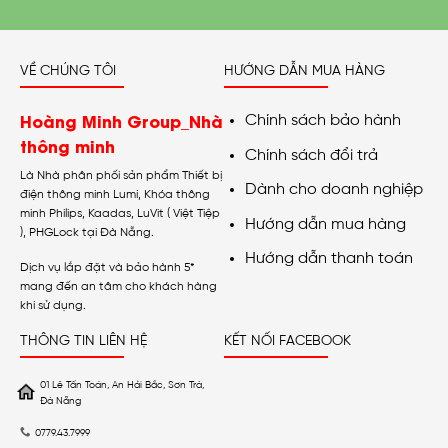
VỀ CHÚNG TÔI
HƯỚNG DẪN MUA HÀNG
Hoàng Minh Group_Nhà
Chính sách bảo hành
thông minh
Chính sách đổi trả
Là Nhà phân phối sản phẩm Thiết bị
Dành cho doanh nghiệp
điện thông minh Lumi, Khóa thông
minh Philips, Kaadas, LuVit ( Việt Tiệp
Hướng dẫn mua hàng
), PHGLock tại Đà Nẵng.
Hướng dẫn thanh toán
Dịch vụ lắp đặt và bảo hành 5*
mang đến an tâm cho khách hàng
khi sử dụng.
THÔNG TIN LIÊN HỆ
KẾT NỐI FACEBOOK
01 Lê Tấn Toán, An Hải Bắc, Sơn Trà,
Đà Nẵng
0779.43.7999