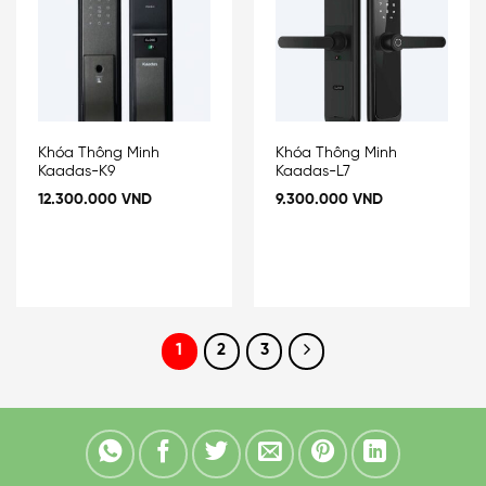
Add
Add
to
to
wishlist
wishlist
Khóa Thông Minh
Khóa Thông Minh
Kaadas-K9
Kaadas-L7
12.300.000
VND
9.300.000
VND
1
2
3