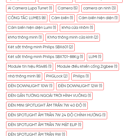
AI Camera Lupa Turret
(1)
Camera
(5)
camera an ninh
(3)
CÔNG TẮC LUMES
(8)
Cảm biến
(1)
Cảm biến hiện diện
(1)
Cảm biến hiện diện Lumi
(1)
khóa cửa nhôm
(1)
khóa thông minh
(1)
Khóa thông minh cửa kính
(2)
Két sắt thông minh Philips SBX601
(2)
Két sắt thông minh Philips SBX701-88Kg
(1)
LUMI
(1)
Module tín hiệu RS485
(1)
Module điều khiển cổng Zigbee
(1)
nhà thông minh
(8)
PHGLock
(2)
Philips
(1)
ĐÈN DOWNLIGHT 10W
(1)
ĐÈN DOWNLIGHT 12W
(1)
ĐÈN GẮN TƯỜNG NGOÀI TRỜI HÌNH VUÔNG
(1)
ĐÈN MINI SPOTLIGHT ÂM TRẦN 7W 40 ĐỘ
(1)
ĐÈN SPOTLIGHT ÂM TRẦN 7W 24 ĐỘ CHỈNH HƯỚNG
(1)
ĐÈN SPOTLIGHT ÂM TRẦN 7W MẶT ELIP
(1)
ĐÈN SPOTLIGHT ÂM TRẦN 9W
(1)