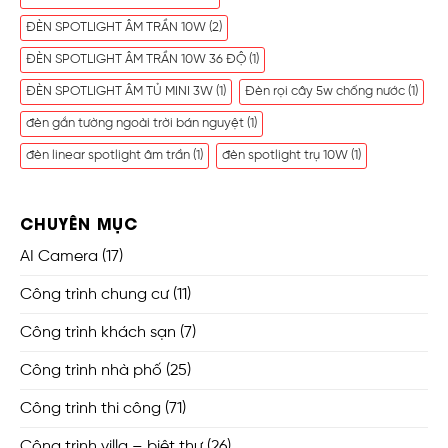
ĐÈN SPOTLIGHT ÂM TRẦN 10W
(2)
ĐÈN SPOTLIGHT ÂM TRẦN 10W 36 ĐỘ
(1)
ĐÈN SPOTLIGHT ÂM TỦ MINI 3W
(1)
Đèn rọi cây 5w chống nước
(1)
đèn gắn tường ngoài trời bán nguyệt
(1)
đèn linear spotlight âm trần
(1)
đèn spotlight trụ 10W
(1)
CHUYÊN MỤC
AI Camera
(17)
Công trình chung cư
(11)
Công trình khách sạn
(7)
Công trình nhà phố
(25)
Công trình thi công
(71)
Công trình villa – biệt thự
(26)