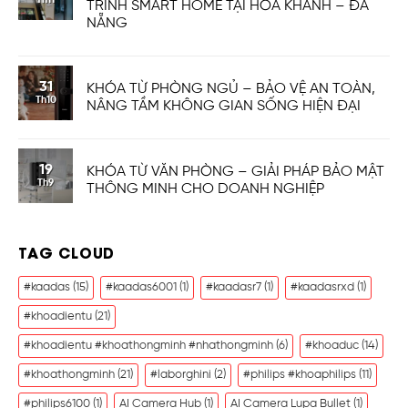
TRÌNH SMART HOME TẠI HÒA KHÁNH – ĐÀ
NẴNG
31
KHÓA TỪ PHÒNG NGỦ – BẢO VỆ AN TOÀN,
Th10
NÂNG TẦM KHÔNG GIAN SỐNG HIỆN ĐẠI
19
KHÓA TỪ VĂN PHÒNG – GIẢI PHÁP BẢO MẬT
Th9
THÔNG MINH CHO DOANH NGHIỆP
TAG CLOUD
#kaadas
(15)
#kaadas6001
(1)
#kaadasr7
(1)
#kaadasrxd
(1)
#khoadientu
(21)
#khoadientu #khoathongminh #nhathongminh
(6)
#khoaduc
(14)
#khoathongminh
(21)
#laborghini
(2)
#philips #khoaphilips
(11)
#philips6100
(1)
AI Camera Hub
(1)
AI Camera Lupa Bullet
(1)