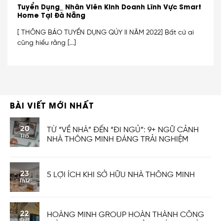
Tuyển Dụng_ Nhân Viên Kinh Doanh Lĩnh Vực Smart
Home Tại Đà Nẵng
[ THÔNG BÁO TUYỂN DỤNG QÚY II NĂM 2022] Bất cứ ai
cũng hiểu rằng [...]
BÀI VIẾT MỚI NHẤT
20
TỪ “VỀ NHÀ” ĐẾN “ĐI NGỦ”: 9+ NGỮ CẢNH
Th5
NHÀ THÔNG MINH ĐÁNG TRẢI NGHIỆM
23
5 LỢI ÍCH KHI SỞ HỮU NHÀ THÔNG MINH
Th12
22
HOÀNG MINH GROUP HOÀN THÀNH CÔNG
Th11