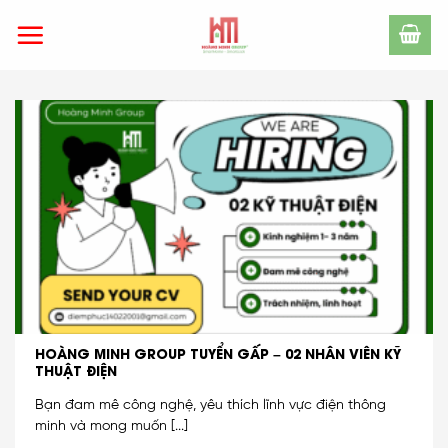
Skip
to
content
HOÀNG MINH GROUP TUYỂN GẤP – 02 NHÂN VIÊN KỸ
THUẬT ĐIỆN
Bạn đam mê công nghệ, yêu thích lĩnh vực điện thông
minh và mong muốn [...]