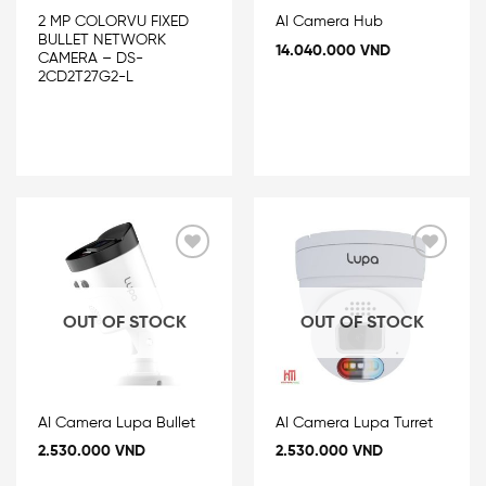
2 MP COLORVU FIXED
AI Camera Hub
BULLET NETWORK
14.040.000
VND
CAMERA – DS-
2CD2T27G2-L
Add
Add
to
to
wishlist
wishlist
OUT OF STOCK
OUT OF STOCK
AI Camera Lupa Bullet
AI Camera Lupa Turret
2.530.000
VND
2.530.000
VND