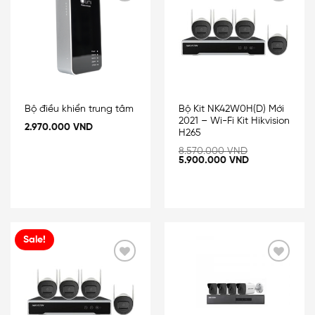
Add
Add
to
to
wishlist
wishlist
Bộ điều khiển trung tâm
Bộ Kit NK42W0H(D) Mới
2021 – Wi-Fi Kit Hikvision
2.970.000
VND
H265
8.570.000
VND
5.900.000
VND
Sale!
Add
Add
to
to
wishlist
wishlist