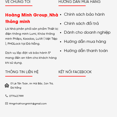
VỀ CHÚNG TÔI
HƯỚNG DẪN MUA HÀNG
Hoàng Minh Group_Nhà
Chính sách bảo hành
thông minh
Chính sách đổi trả
Là Nhà phân phối sản phẩm Thiết bị
Dành cho doanh nghiệp
điện thông minh Lumi, Khóa thông
minh Philips, Kaadas, LuVit ( Việt Tiệp
Hướng dẫn mua hàng
), PHGLock tại Đà Nẵng.
Hướng dẫn thanh toán
Dịch vụ lắp đặt và bảo hành 5*
mang đến an tâm cho khách hàng
khi sử dụng.
THÔNG TIN LIÊN HỆ
KẾT NỐI FACEBOOK
01 Lê Tấn Toán, An Hải Bắc, Sơn Trà,
Đà Nẵng
0779.43.7999
Hmgnhathongminh@gmail.com