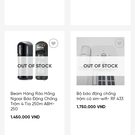
Add
Add
to
to
wishlist
wishlist
OUT OF STOCK
OUT OF STOCK
Beam Hàng Rào Hồng
Bộ báo động chống
Ngoại Báo Động Chống
trộm có sim-wifi- RF 433
Trộm 4 Tia 250m ABH-
1.750.000
VND
250
1.450.000
VND