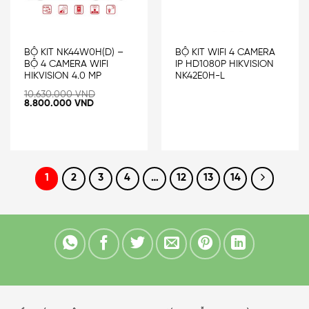
BỘ KIT NK44W0H(D) –
BỘ KIT WIFI 4 CAMERA
BỘ 4 CAMERA WIFI
IP HD1080P HIKVISION
HIKVISION 4.0 MP
NK42E0H-L
10.630.000
VND
8.800.000
VND
1
2
3
4
…
12
13
14