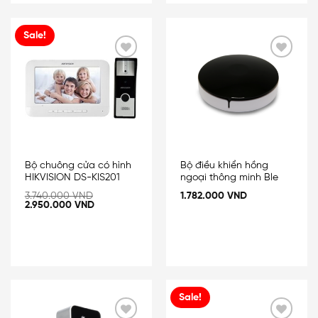
Sale!
Add
Add
to
to
wishlist
wishlist
Bộ chuông cửa có hình
Bộ điều khiển hồng
HIKVISION DS-KIS201
ngoại thông minh Ble
3.740.000
VND
1.782.000
VND
2.950.000
VND
Sale!