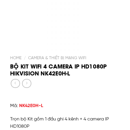
HOME
/
CAMERA & THIẾT BỊ MẠNG WIFI
BỘ KIT WIFI 4 CAMERA IP HD1080P
HIKVISION NK42E0H-L
Mã:
NK42E0H-L
Trọn bộ Kit gồm 1 đầu ghi 4 kênh + 4 camera IP
HD1080P