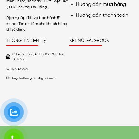
minh Philips, Kaadas, LuVit ( Việt Tiệp
Hướng dẫn mua hàng
), PHGLock tại Đà Nẵng.
Hướng dẫn thanh toán
Dịch vụ lắp đặt và bảo hành 5*
mang đến an tâm cho khách hàng
khi sử dụng.
THÔNG TIN LIÊN HỆ
KẾT NỐI FACEBOOK
01 Lê Tấn Toán, An Hải Bắc, Sơn Trà,
Đà Nẵng
0779.43.7999
Hmgnhathongminh@gmail.com