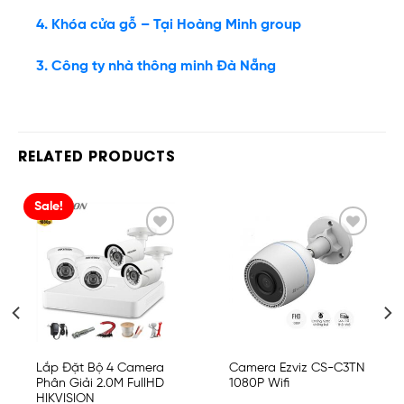
4. Khóa cửa gỗ – Tại Hoàng Minh group
3. Công ty nhà thông minh Đà Nẵng
RELATED PRODUCTS
Sale!
Add
Add
to
to
wishlist
wishlist
Lắp Đặt Bộ 4 Camera
Camera Ezviz CS-C3TN
Phân Giải 2.0M FullHD
1080P Wifi
HIKVISION