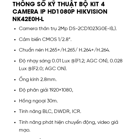
THÔNG SỐ KỸ THUẬT BỘ KIT 4
CAMERA IP HD1080P HIKVISION
NK42E0H-L
Camera thân trụ 2Mp DS-2CD1023G0E-I(L).
Cảm biến CMOS 1/2.8”.
Chuẩn nén H.265+/H.265/ H.264+/H.264.
Độ nhạy sáng 0.01 Lux @(F1.2; AGC ON), 0.028
Lux @(F2.0; AGC ON).
Ống kính 2.8mm.
Độ phân giải 1920×1080,
Hồng ngoại 30m.
Tính năng BLC, DWDR, ICR.
Tính năng phát hiện chuyển động, video giả
mạo.