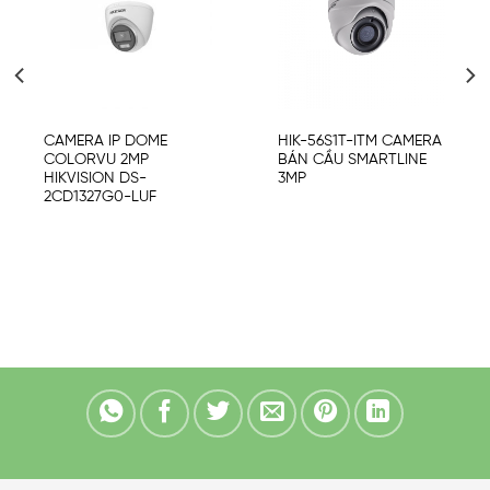
to
to
wishlist
wishlist
CAMERA IP DOME
HIK-56S1T-ITM CAMERA
COLORVU 2MP
BÁN CẦU SMARTLINE
HIKVISION DS-
3MP
2CD1327G0-LUF