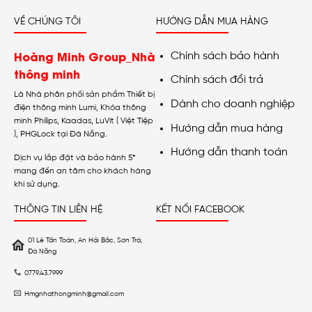
VỀ CHÚNG TÔI
HƯỚNG DẪN MUA HÀNG
Hoàng Minh Group_Nhà
Chính sách bảo hành
thông minh
Chính sách đổi trả
Là Nhà phân phối sản phẩm Thiết bị
Dành cho doanh nghiệp
điện thông minh Lumi, Khóa thông
minh Philips, Kaadas, LuVit ( Việt Tiệp
Hướng dẫn mua hàng
), PHGLock tại Đà Nẵng.
Hướng dẫn thanh toán
Dịch vụ lắp đặt và bảo hành 5*
mang đến an tâm cho khách hàng
khi sử dụng.
THÔNG TIN LIÊN HỆ
KẾT NỐI FACEBOOK
01 Lê Tấn Toán, An Hải Bắc, Sơn Trà,
Đà Nẵng
0779.43.7999
Hmgnhathongminh@gmail.com