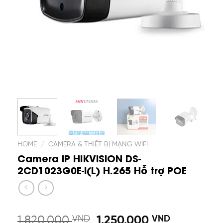
HOME
/
CAMERA & THIẾT BỊ MẠNG WIFI
Camera IP HIKVISION DS-
2CD1023G0E-I(L) H.265 Hỗ trợ POE
1.820.000
VND
1.250.000
VND