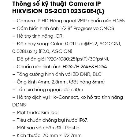
Thông số kỹ thuật Camera IP
HIKVISION DS-2CD1023G0E-I(L)
– Camera IP HD Hồng ngoại 2MP chuẩn nén H.265
– Cảm biến hình ảnh 1/2.8″ Progressive CMOS
– Hỗ trợ tính năng ICR
– Độ nhạy sáng: Color: 0.01 Lux @(F1.2, AGC ON),
0.028Lux @ (F2.0, AGC ON)
– Độ phân giải 1920×1080:25fps(P)/30fps(N),
– Chuẩn nén hình ảnh H265/H.264+&H.264
– Tăng cường hình ảnh với 3D DNR, BLC
– Ông kính 4mm, 2.8mm, (đặt hàng 6mm)
– Tầm xa hồng ngoại : đến 30m
– Hỗ trợ dịch vụ Hik-Connect, ko hỗ trợ tính năng
DDNS
– Mặt trước: Kim loại
– Tiêu chuẩn chống bụi nước IP67,
– Mặt sau và chân đế : Plastic
– Kích thước: 70 mm × 172.7mm