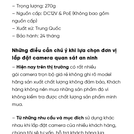
– Trọng lượng: 270g
– Nguồn cấp: DC12V & PoE (Không bao gồm
nguồn cấp)
– Xuất xứ: Trung Quốc
– Bảo hành: 24 tháng
Những điều cần chú ý khi lựa chọn đơn vị
lắp đặt camera quan sát an ninh
–
Hiện nay trên thị trường
có rất nhiều
gói camera trọn bộ giá rẻ không ghi rõ model
hãng sản xuất chất lượng không đảm bảo, Khách
hàng không nên mua những sản phẩm đó vì
không kiểm tra được chất lượng sản phẩm mình
mua.
–
Từ những nhu cầu và mục đích
sử dụng khác
nhau khi lắp đặt camera của nhiều khách hàng,
chúng tôi sẽ tư vấn, hỗ trợ khách hàng lựa