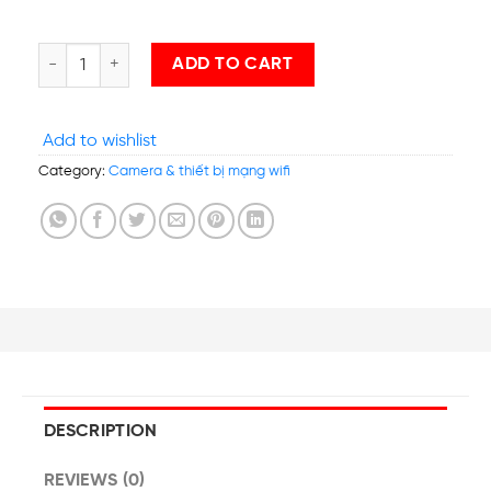
Camera IP HIKVISION DS-2CD1023G0E-I(L) H.265 Hỗ trợ POE qua
ADD TO CART
Add to wishlist
Category:
Camera & thiết bị mạng wifi
DESCRIPTION
REVIEWS (0)