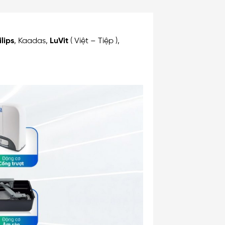
ilips
, Kaadas,
LuVit
( Việt – Tiệp ),