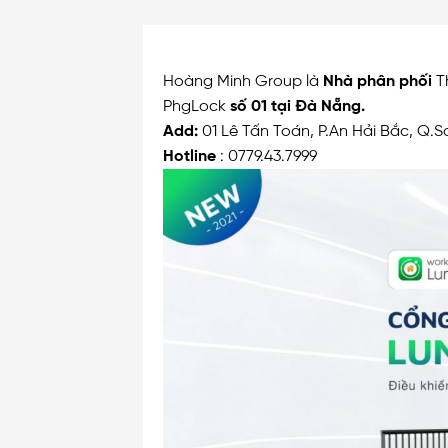
Hoàng Minh Group là
Nhà phân phối
Th
PhgLock
số 01 tại Đà Nẵng.
Add:
01 Lê Tấn Toán, P.An Hải Bắc, Q.S
Hotline
: 0779.43.7999