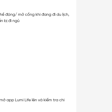
 thể đóng/ mở cổng khi đang đi du lịch,
n bị đi ngủ
ở app Lumi Life lên và kiểm tra chi