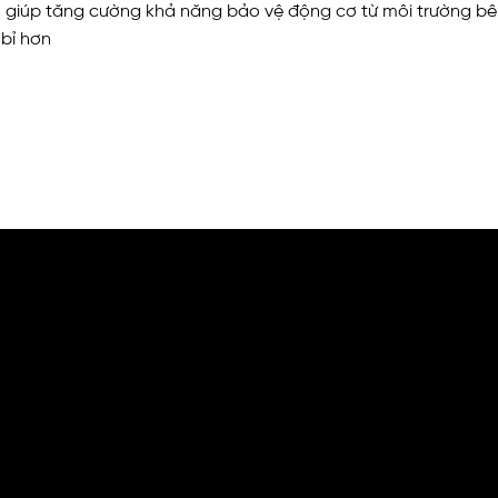
giúp tăng cường khả năng bảo vệ động cơ từ môi trường bên
bỉ hơn