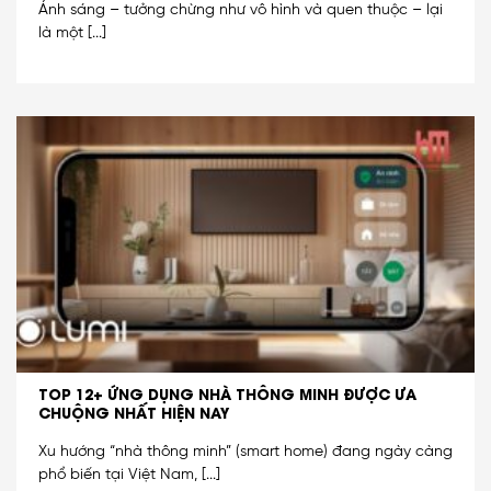
Ánh sáng – tưởng chừng như vô hình và quen thuộc – lại
là một [...]
TOP 12+ ỨNG DỤNG NHÀ THÔNG MINH ĐƯỢC ƯA
CHUỘNG NHẤT HIỆN NAY
Xu hướng “nhà thông minh” (smart home) đang ngày càng
phổ biến tại Việt Nam, [...]