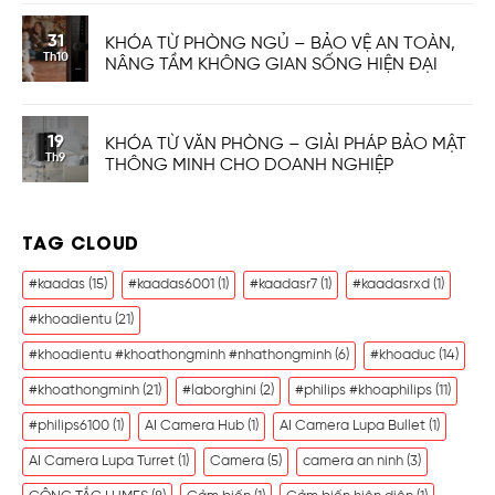
31
KHÓA TỪ PHÒNG NGỦ – BẢO VỆ AN TOÀN,
Th10
NÂNG TẦM KHÔNG GIAN SỐNG HIỆN ĐẠI
19
KHÓA TỪ VĂN PHÒNG – GIẢI PHÁP BẢO MẬT
Th9
THÔNG MINH CHO DOANH NGHIỆP
TAG CLOUD
#kaadas
(15)
#kaadas6001
(1)
#kaadasr7
(1)
#kaadasrxd
(1)
#khoadientu
(21)
#khoadientu #khoathongminh #nhathongminh
(6)
#khoaduc
(14)
#khoathongminh
(21)
#laborghini
(2)
#philips #khoaphilips
(11)
#philips6100
(1)
AI Camera Hub
(1)
AI Camera Lupa Bullet
(1)
AI Camera Lupa Turret
(1)
Camera
(5)
camera an ninh
(3)