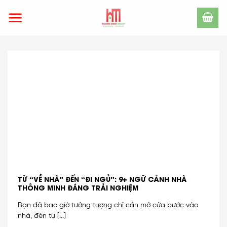
Skip
to
content
TỪ “VỀ NHÀ” ĐẾN “ĐI NGỦ”: 9+ NGỮ CẢNH NHÀ
THÔNG MINH ĐÁNG TRẢI NGHIỆM
Bạn đã bao giờ tưởng tượng chỉ cần mở cửa bước vào
nhà, đèn tự [...]