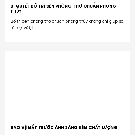
BÍ QUYẾT BỐ TRÍ ĐÈN PHÒNG THỜ CHUẨN PHONG
THỦY
Bố trí đèn phòng thờ chuẩn phong thủy không chỉ giúp soi
tỏ mọi vật, [...]
BẢO VỆ MẮT TRƯỚC ÁNH SÁNG KÉM CHẤT LƯỢNG