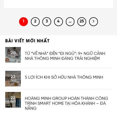
1
2
3
4
…
25
BÀI VIẾT MỚI NHẤT
20
TỪ “VỀ NHÀ” ĐẾN “ĐI NGỦ”: 9+ NGỮ CẢNH
Th5
NHÀ THÔNG MINH ĐÁNG TRẢI NGHIỆM
23
5 LỢI ÍCH KHI SỞ HỮU NHÀ THÔNG MINH
Th12
22
HOÀNG MINH GROUP HOÀN THÀNH CÔNG
Th11
TRÌNH SMART HOME TẠI HÒA KHÁNH – ĐÀ
NẴNG