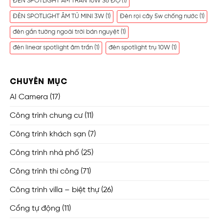
ĐÈN SPOTLIGHT ÂM TRẦN 10W 36 ĐỘ
(1)
ĐÈN SPOTLIGHT ÂM TỦ MINI 3W
(1)
Đèn rọi cây 5w chống nước
(1)
đèn gắn tường ngoài trời bán nguyệt
(1)
đèn linear spotlight âm trần
(1)
đèn spotlight trụ 10W
(1)
CHUYÊN MỤC
AI Camera
(17)
Công trình chung cư
(11)
Công trình khách sạn
(7)
Công trình nhà phố
(25)
Công trình thi công
(71)
Công trình villa – biệt thự
(26)
Cổng tự động
(11)