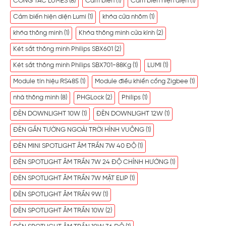
CÔNG TẮC LUMES
(8)
Cảm biến
(1)
Cảm biến hiện diện
(1)
Cảm biến hiện diện Lumi
(1)
khóa cửa nhôm
(1)
khóa thông minh
(1)
Khóa thông minh cửa kính
(2)
Két sắt thông minh Philips SBX601
(2)
Két sắt thông minh Philips SBX701-88Kg
(1)
LUMI
(1)
Module tín hiệu RS485
(1)
Module điều khiển cổng Zigbee
(1)
nhà thông minh
(8)
PHGLock
(2)
Philips
(1)
ĐÈN DOWNLIGHT 10W
(1)
ĐÈN DOWNLIGHT 12W
(1)
ĐÈN GẮN TƯỜNG NGOÀI TRỜI HÌNH VUÔNG
(1)
ĐÈN MINI SPOTLIGHT ÂM TRẦN 7W 40 ĐỘ
(1)
ĐÈN SPOTLIGHT ÂM TRẦN 7W 24 ĐỘ CHỈNH HƯỚNG
(1)
ĐÈN SPOTLIGHT ÂM TRẦN 7W MẶT ELIP
(1)
ĐÈN SPOTLIGHT ÂM TRẦN 9W
(1)
ĐÈN SPOTLIGHT ÂM TRẦN 10W
(2)