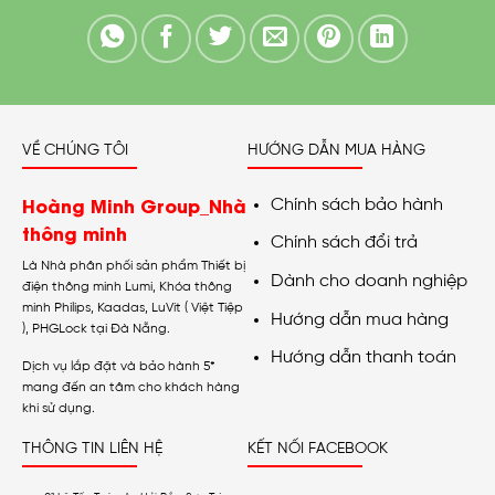
VỀ CHÚNG TÔI
HƯỚNG DẪN MUA HÀNG
Hoàng Minh Group_Nhà
Chính sách bảo hành
thông minh
Chính sách đổi trả
Là Nhà phân phối sản phẩm Thiết bị
Dành cho doanh nghiệp
điện thông minh Lumi, Khóa thông
minh Philips, Kaadas, LuVit ( Việt Tiệp
Hướng dẫn mua hàng
), PHGLock tại Đà Nẵng.
Hướng dẫn thanh toán
Dịch vụ lắp đặt và bảo hành 5*
mang đến an tâm cho khách hàng
khi sử dụng.
THÔNG TIN LIÊN HỆ
KẾT NỐI FACEBOOK