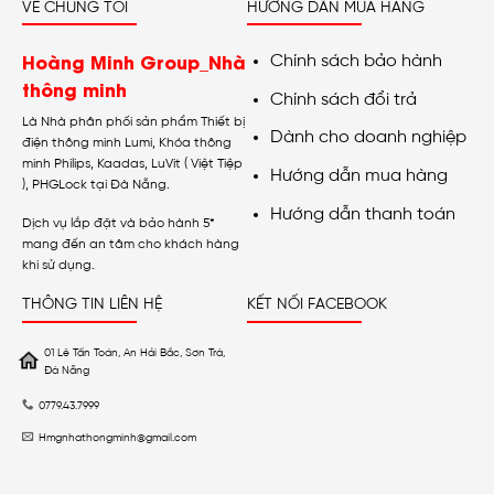
VỀ CHÚNG TÔI
HƯỚNG DẪN MUA HÀNG
Hoàng Minh Group_Nhà
Chính sách bảo hành
thông minh
Chính sách đổi trả
Là Nhà phân phối sản phẩm Thiết bị
Dành cho doanh nghiệp
điện thông minh Lumi, Khóa thông
minh Philips, Kaadas, LuVit ( Việt Tiệp
Hướng dẫn mua hàng
), PHGLock tại Đà Nẵng.
Hướng dẫn thanh toán
Dịch vụ lắp đặt và bảo hành 5*
mang đến an tâm cho khách hàng
khi sử dụng.
THÔNG TIN LIÊN HỆ
KẾT NỐI FACEBOOK
01 Lê Tấn Toán, An Hải Bắc, Sơn Trà,
Đà Nẵng
0779.43.7999
Hmgnhathongminh@gmail.com