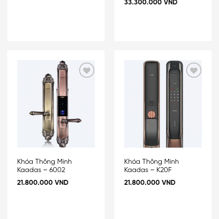
33.300.000
VND
Add
Add
to
to
wishlist
wishlist
Khóa Thông Minh
Khóa Thông Minh
Kaadas – 6002
Kaadas – K20F
21.800.000
VND
21.800.000
VND