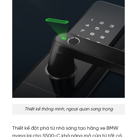
Thiết kế thông minh, ngoại quan sang trọng
Thiết kế đột phá từ nhà sáng tạo hãng xe BMW
mang lại cho S500-C khả năng mở cửa từ tất cả