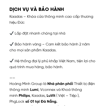
DỊCH VỤ VÀ BẢO HÀNH
Kaadas – Khóa cửa thông minh cao cấp thương
hiệu Đức
Lắp đặt nhanh chóng tại nhà
Bảo hành vàng – Cam kết bảo hành 2 năm
cho mọi sản phẩm Kaadas.
Hệ thống đại lý phủ khắp Việt Nam, tiện lợi cho
quá trình mua hàng, bảo hành.
——
Hoàng Minh Group là
Nhà phân phối
Thiết bị điện
thông minh
Lumi
, Vconnex và Khoá thông
minh
Philips
, Kaadas,
LuVit
( Việt – Tiệp ),
PhgLock
số 01 tại Đà Nẵng.