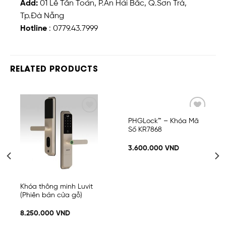
Add:
01 Lê Tấn Toán, P.An Hải Bắc, Q.Sơn Trà,
Tp.Đà Nẵng
Hotline
: 0779.43.7999
RELATED PRODUCTS
Add
Add
PHGLock™ – Khóa Mã
to
to
Số KR7868
wishlist
wishlist
3.600.000
VND
Khóa thông minh Luvit
(Phiên bản cửa gỗ)
8.250.000
VND