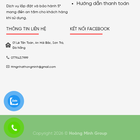
Hướng dẫn thanh toán
Dịch vụ lắp đặt và bảo hành 5*
mang đến an tâm cho khách hàng
khi sử dụng.
THÔNG TIN LIÊN HỆ
KẾT NỐI FACEBOOK
01 Lê Tấn Toán, An Hải Bắc, Sơn Trà,
Đà Nẵng
0779.43.7999
Hmgnhathongminh@gmail.com
Copyright 2026 ©
Hoàng Minh Group