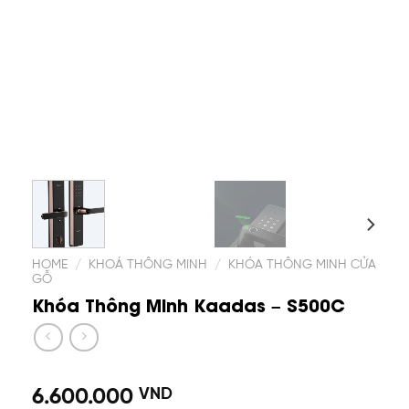
HOME
/
KHOÁ THÔNG MINH
/
KHÓA THÔNG MINH CỬA
GỖ
Khóa Thông Minh Kaadas – S500C
6.600.000
VND