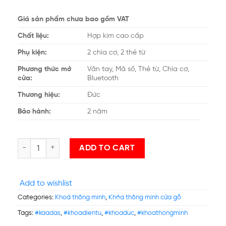
Giá sản phẩm chưa bao gồm VAT
Chất liệu:
Hợp kim cao cấp
Phụ kiện:
2 chìa cơ, 2 thẻ từ
Phương thức mở
Vân tay, Mã số, Thẻ từ, Chìa cơ,
cửa:
Bluetooth
Thương hiệu:
Đức
Bảo hành:
2 năm
Khóa Thông Minh Kaadas - S500C quantity
ADD TO CART
Add to wishlist
Categories:
Khoá thông minh
,
Khóa thông minh cửa gỗ
Tags:
#kaadas
,
#khoadientu
,
#khoaduc
,
#khoathongminh