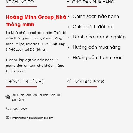
VỀ CHÚNG TÔI
HƯỚNG DẪN MUA HÀNG
Hoàng Minh Group_Nhà
Chính sách bảo hành
thông minh
Chính sách đổi trả
Là Nhà phân phối sản phẩm Thiết bị
Dành cho doanh nghiệp
điện thông minh Lumi, Khóa thông
minh Philips, Kaadas, LuVit ( Việt Tiệp
Hướng dẫn mua hàng
), PHGLock tại Đà Nẵng.
Hướng dẫn thanh toán
Dịch vụ lắp đặt và bảo hành 5*
mang đến an tâm cho khách hàng
khi sử dụng.
THÔNG TIN LIÊN HỆ
KẾT NỐI FACEBOOK
01 Lê Tấn Toán, An Hải Bắc, Sơn Trà,
Đà Nẵng
0779.43.7999
Hmgnhathongminh@gmail.com