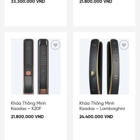
33.300.000
VND
21.800.000
VND
Add
Add
to
to
wishlist
wishlist
Khóa Thông Minh
Khóa Thông Minh
Kaadas – K20F
Kaadas – Lamborghini
21.800.000
VND
24.400.000
VND