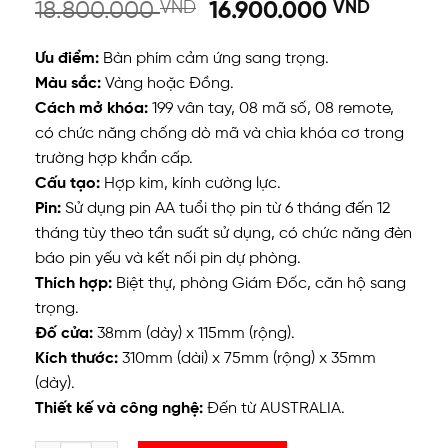
18.800.000
VND
16.900.000
VND
Ưu điểm:
Bàn phím cảm ứng sang trọng.
Màu sắc:
Vàng hoặc Đồng.
Cách mở khóa:
199 vân tay, 08 mã số, 08 remote,
có chức năng chống dò mã và chìa khóa cơ trong
trường hợp khẩn cấp.
Cấu tạo:
Hợp kim, kính cường lực.
Pin:
Sử dụng pin AA tuổi thọ pin từ 6 tháng đến 12
tháng tùy theo tần suất sử dụng, có chức năng đèn
báo pin yếu và kết nối pin dự phòng.
Thích hợp:
Biệt thự, phòng Giám Đốc, căn hộ sang
trọng.
Đố cửa:
38mm (dày) x 115mm (rộng).
Kích thước:
310mm (dài) x 75mm (rộng) x 35mm
(dày).
Thiết kế và công nghệ:
Đến từ AUSTRALIA.