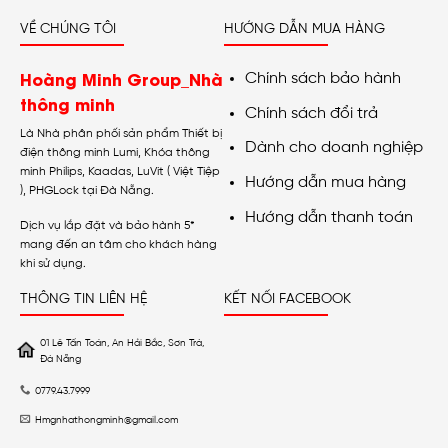
VỀ CHÚNG TÔI
HƯỚNG DẪN MUA HÀNG
Hoàng Minh Group_Nhà
Chính sách bảo hành
thông minh
Chính sách đổi trả
Là Nhà phân phối sản phẩm Thiết bị
Dành cho doanh nghiệp
điện thông minh Lumi, Khóa thông
minh Philips, Kaadas, LuVit ( Việt Tiệp
Hướng dẫn mua hàng
), PHGLock tại Đà Nẵng.
Hướng dẫn thanh toán
Dịch vụ lắp đặt và bảo hành 5*
mang đến an tâm cho khách hàng
khi sử dụng.
THÔNG TIN LIÊN HỆ
KẾT NỐI FACEBOOK
01 Lê Tấn Toán, An Hải Bắc, Sơn Trà,
Đà Nẵng
0779.43.7999
Hmgnhathongminh@gmail.com