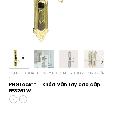
HOME
/
KHOÁ THÔNG MINH
/
KHÓA THÔNG MINH CỬA
GỖ
PHGLock™ – Khóa Vân Tay cao cấp
FP3251W