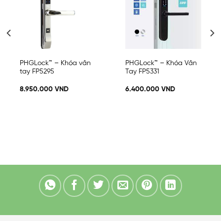
to
to
wishlist
wishlist
PHGLock™ – Khóa vân
PHGLock™ – Khóa Vân
tay FP5295
Tay FP5331
8.950.000
VND
6.400.000
VND