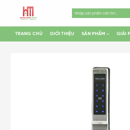
Skip
to
Search
for:
content
TRANG CHỦ
GIỚI THIỆU
SẢN PHẨM
GIẢI 