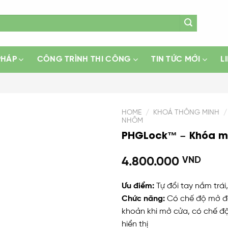
PHÁP
CÔNG TRÌNH THI CÔNG
TIN TỨC MỚI
L
HOME
/
KHOÁ THÔNG MINH
/
NHÔM
PHGLock™ – Khóa m
Add
to
wishlist
4.800.000
VND
Ưu điểm:
Tự đổi tay nắm trái
Chức năng:
Có chế độ mở đô
khoản khi mở cửa, có chế đ
hiển thị