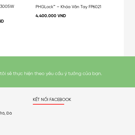
FG3005W
PHGLock™ – Khóa Vân Tay FP6021
4.400.000
VND
ND
tôi sẽ thực hiện theo yêu cầu ý tưởng của bạn.
KẾT NỐI FACEBOOK
Trà, Đà