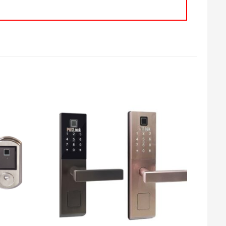
Add
Add
to
to
wishlist
wishlist