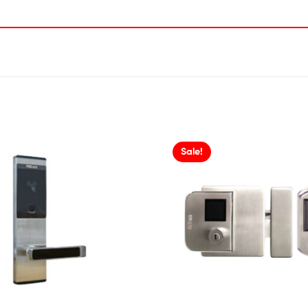
Sale!
Add
to
wishlist