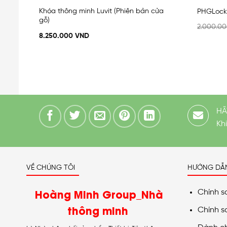
ửa
Khóa thông minh Luvit (Phiên bản cửa
PHGLock
gỗ)
2.000.0
8.250.000
VND
HÃ
Kh
VỀ CHÚNG TÔI
HƯỚNG DẪ
Hoàng Minh Group_Nhà
Chính s
thông minh
Chính s