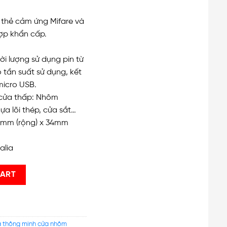
 thẻ cảm ứng Mifare và
ợp khẩn cấp.
hời lượng sử dụng pin từ
 tần suất sử dụng, kết
micro USB.
cửa thấp: Nhôm
ựa lõi thép, cửa sắt…
0mm (rộng) x 34mm
alia
 quantity
CART
 thông minh cửa nhôm