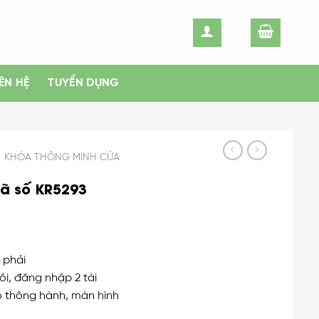
IÊN HỆ
TUYỂN DỤNG
KHÓA THÔNG MINH CỬA
ã số KR5293
, phải
i, đăng nhập 2 tài
ộ thông hành, màn hình