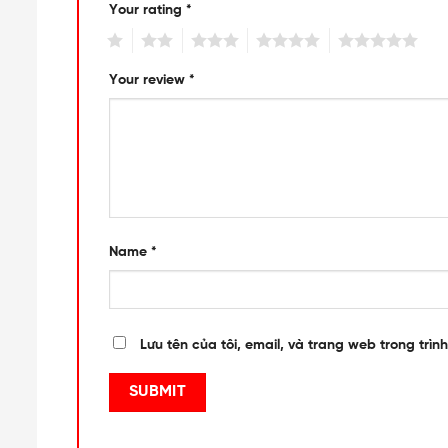
Your rating
*
1
2
3
4
5
Your review
*
Name
*
Lưu tên của tôi, email, và trang web trong trình