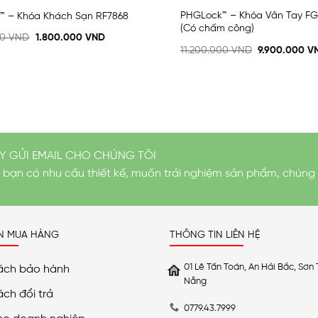
PHGLock™ – Khóa Vân Tay 
™ – Khóa Khách Sạn RF7868
(Có chấm công)
00
VND
1.800.000
VND
11.200.000
VND
9.900.000
V
Y GỬI EMAIL CHO CHÚNG TÔI
i bạn có nhu cầu thiết kế, muốn trải nghiệm sản phẩm, chúng 
N MUA HÀNG
THÔNG TIN LIÊN HỆ
01 Lê Tấn Toán, An Hải Bắc, Sơn 
ách bảo hành
Nẵng
ách đổi trả
0779.43.7999