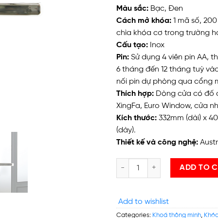
Màu sắc:
Bạc, Đen
Cách mở khóa:
1 mã số, 200
chìa khóa cơ trong trường h
Cấu tạo:
Inox
Pin:
Sử dụng 4 viên pin AA, t
6 tháng đến 12 tháng tuỳ vào
nối pin dự phòng qua cổng 
Thích hợp:
Dòng cửa có đố 
XingFa, Euro Window, cửa nh
Kích thước:
332mm (dài) x 4
(dày).
Thiết kế và công nghệ:
Austr
PHGLock™ – Khóa mã số KR5293
ADD TO 
Add to wishlist
Categories:
Khoá thông minh
,
Khóa