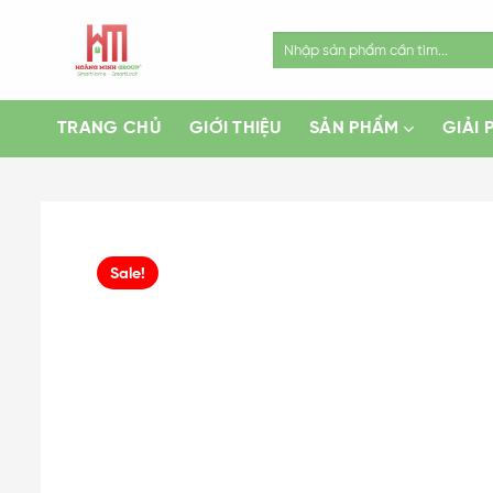
Skip
to
Search
for:
content
TRANG CHỦ
GIỚI THIỆU
SẢN PHẨM
GIẢI 
Sale!