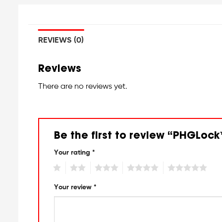
REVIEWS (0)
Reviews
There are no reviews yet.
Be the first to review “PHGLoc
Your rating
*
1
2
3
4
5
Your review
*