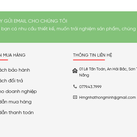
Y GỬI EMAIL CHO CHÚNG TÔI
i bạn có nhu cầu thiết kế, muốn trải nghiệm sản phẩm, chúng 
N MUA HÀNG
THÔNG TIN LIÊN HỆ
01 Lê Tấn Toán, An Hải Bắc, Sơn 
ách bảo hành
Nẵng
ách đổi trả
0779.43.7999
ho doanh nghiệp
Hmgnhathongminh@gmail.com
dẫn mua hàng
dẫn thanh toán