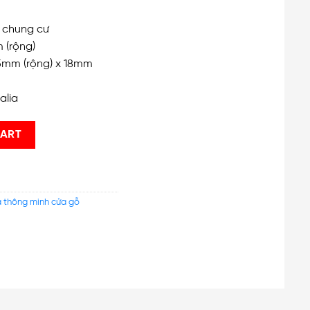
 chung cư
 (rộng)
5mm (rộng) x 18mm
alia
1 quantity
CART
 thông minh cửa gỗ