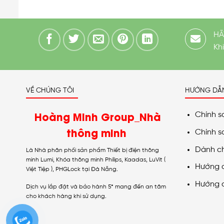
HÃ
Kh
VỀ CHÚNG TÔI
HƯỚNG DẪ
Hoàng Minh Group_Nhà
Chính s
thông minh
Chính s
Dành c
Là Nhà phân phối sản phẩm Thiết bị điện thông
minh Lumi, Khóa thông minh Philips, Kaadas, LuVit (
Hướng 
Việt Tiệp ), PHGLock tại Đà Nẵng.
Hướng 
Dịch vụ lắp đặt và bảo hành 5* mang đến an tâm
cho khách hàng khi sử dụng.