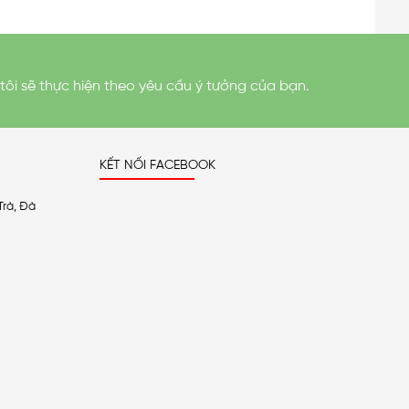
tôi sẽ thực hiện theo yêu cầu ý tưởng của bạn.
KẾT NỐI FACEBOOK
Trà, Đà