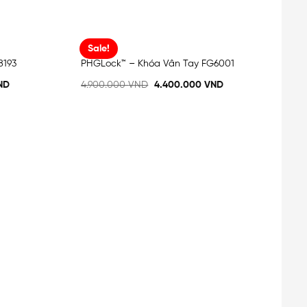
Sale!
8193
PHGLock™ – Khóa Vân Tay FG6001
Add
Add
to
to
ND
4.900.000
VND
4.400.000
VND
wishlist
wishlist