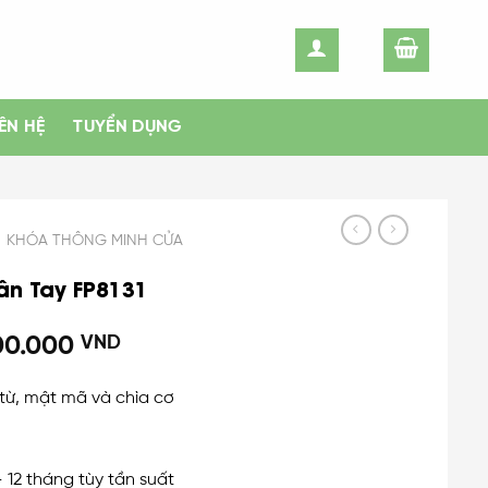
IÊN HỆ
TUYỂN DỤNG
KHÓA THÔNG MINH CỬA
n Tay FP8131
00.000
VND
 từ, mật mã và chìa cơ
 – 12 tháng tùy tần suất