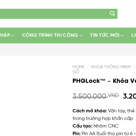
PHÁP
CÔNG TRÌNH THI CÔNG
TIN TỨC MỚI
L
HOME
/
KHOÁ THÔNG MINH
/
GỖ
PHGLock™ – Khóa Vâ
Add
to
wishlist
3.500.000
VND
3.2
Cách mở khóa:
Vân tay, thẻ
trong trường hợp khẩn cấp
Cấu tạo:
Nhôm CNC
Pin:
Pin AA (tuổi thọ pin từ 6