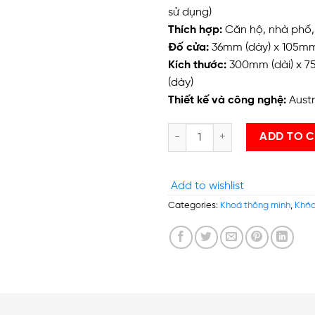
sử dụng)
Thích hợp:
Căn hộ, nhà phố,
Đố cửa:
36mm (dày) x 105mm
Kích thước:
300mm (dài) x 7
(dày)
Thiết kế và công nghệ:
Austr
PHGLock™ – Khóa Vân Tay FP813
ADD TO 
Add to wishlist
Categories:
Khoá thông minh
,
Khóa