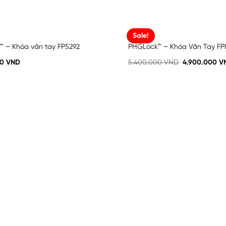
Sale!
 – Khóa vân tay FP5292
PHGLock™ – Khóa Vân Tay FP
Add
to
00
VND
5.400.000
VND
4.900.000
V
wishlist