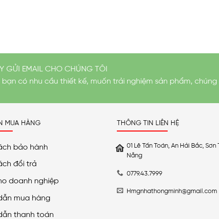
Y GỬI EMAIL CHO CHÚNG TÔI
i bạn có nhu cầu thiết kế, muốn trải nghiệm sản phẩm, chúng 
N MUA HÀNG
THÔNG TIN LIÊN HỆ
01 Lê Tấn Toán, An Hải Bắc, Sơn 
ách bảo hành
Nẵng
ách đổi trả
0779.43.7999
ho doanh nghiệp
Hmgnhathongminh@gmail.com
dẫn mua hàng
dẫn thanh toán