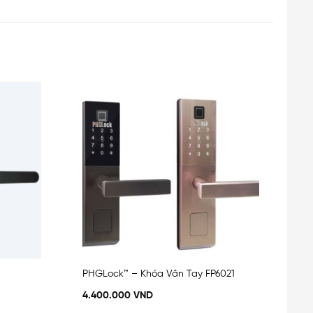
Add
Add
to
to
wishlist
wishlist
PHGLock™ – Khóa Vân Tay FP6021
4.400.000
VND