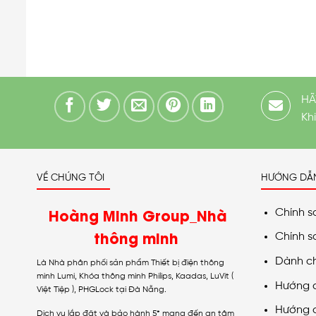
HÃ
Kh
VỀ CHÚNG TÔI
HƯỚNG DẪ
Hoàng Minh Group_Nhà
Chính s
thông minh
Chính s
Dành c
Là Nhà phân phối sản phẩm Thiết bị điện thông
minh Lumi, Khóa thông minh Philips, Kaadas, LuVit (
Hướng 
Việt Tiệp ), PHGLock tại Đà Nẵng.
Hướng 
Dịch vụ lắp đặt và bảo hành 5* mang đến an tâm