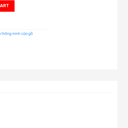
uôn Mặt FL6007 quantity
CART
 thông minh cửa gỗ