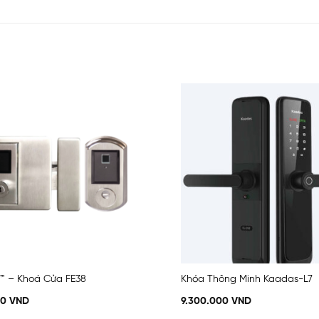
Add
to
wishlist
™ – Khoá Cửa FE38
Khóa Thông Minh Kaadas-L7
00
VND
9.300.000
VND