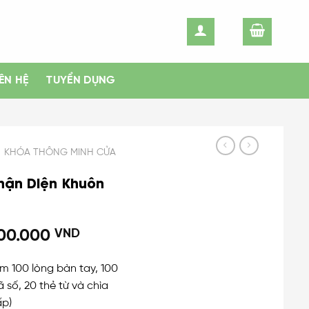
IÊN HỆ
TUYỂN DỤNG
KHÓA THÔNG MINH CỬA
hận Diện Khuôn
700.000
VND
m 100 lòng bàn tay, 100
 số, 20 thẻ từ và chìa
ấp)