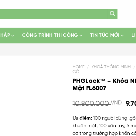
PHÁP
CÔNG TRÌNH THI CÔNG
TIN TỨC MỚI
L
HOME
/
KHOÁ THÔNG MINH
/
GỖ
PHGLock™ – Khóa N
Add
Mặt FL6007
to
wishlist
10.800.000
VND
9.
Ưu điểm:
100 người dùng (gồ
khuôn mặt, 100 vân tay, 5 mã
cơ trong trường hợp khẩn c