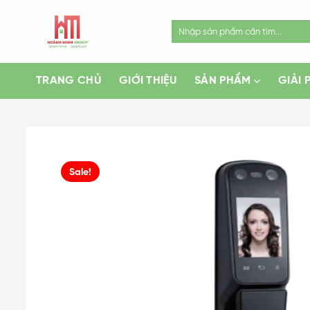
Skip
to
Search
for:
content
TRANG CHỦ
GIỚI THIỆU
SẢN PHẨM
GIẢI 
Sale!