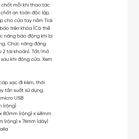
 chốt mỗi khi thao tác
chốt an toàn độc lập.
p cho cửa tay nắm Trái
báo trên khóa (Có thể
c năng báo động khi bị
ợng. Chức năng đăng
 2 tài khoản). Tắt/mở
 sau khi đóng cửa. Xem
cáp sạc đi kèm, thời
ùy tần suất sử dụng.
 micro USB
 (rộng)
 x 80mm (rộng) x 48mm
m (rộng) x 76mm (dày)
alia