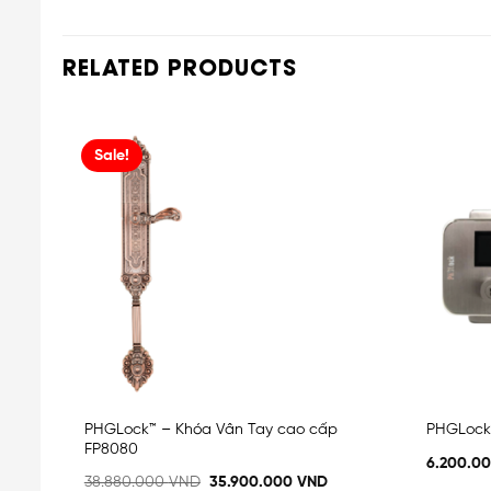
RELATED PRODUCTS
Sale!
Add
to
t
wishlist
ửa
PHGLock™ – Khóa Vân Tay cao cấp
PHGLock
FP8080
6.200.0
38.880.000
VND
35.900.000
VND