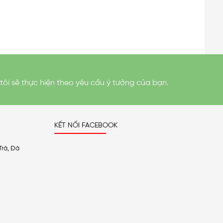
tôi sẽ thực hiện theo yêu cầu ý tưởng của bạn.
KẾT NỐI FACEBOOK
Trà, Đà