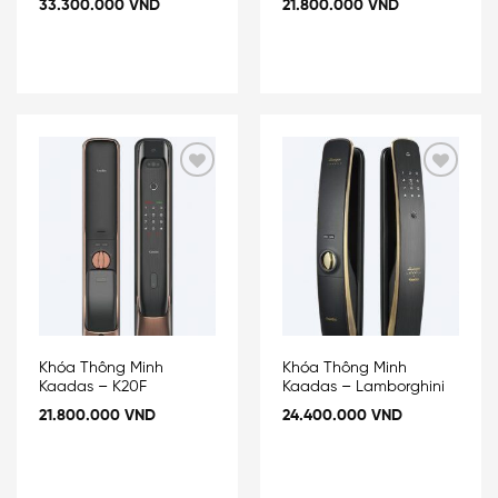
33.300.000
VND
21.800.000
VND
Add
Add
to
to
wishlist
wishlist
Khóa Thông Minh
Khóa Thông Minh
Kaadas – K20F
Kaadas – Lamborghini
21.800.000
VND
24.400.000
VND