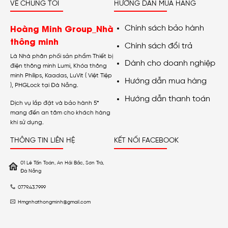
VỀ CHÚNG TÔI
HƯỚNG DẪN MUA HÀNG
Hoàng Minh Group_Nhà
Chính sách bảo hành
thông minh
Chính sách đổi trả
Là Nhà phân phối sản phẩm Thiết bị
Dành cho doanh nghiệp
điện thông minh Lumi, Khóa thông
minh Philips, Kaadas, LuVit ( Việt Tiệp
Hướng dẫn mua hàng
), PHGLock tại Đà Nẵng.
Hướng dẫn thanh toán
Dịch vụ lắp đặt và bảo hành 5*
mang đến an tâm cho khách hàng
khi sử dụng.
THÔNG TIN LIÊN HỆ
KẾT NỐI FACEBOOK
01 Lê Tấn Toán, An Hải Bắc, Sơn Trà,
Đà Nẵng
0779.43.7999
Hmgnhathongminh@gmail.com