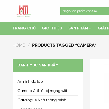
Skip
to
Search
for:
content
TRANG CHỦ
GIỚI THIỆU
SẢN PHẨM
GIẢI 
HOME
/
PRODUCTS TAGGED “CAMERA”
DANH MỤC SẢN PHẨM
An ninh đa lớp
Camera & thiết bị mạng wifi
Catalogue Nhà thông minh