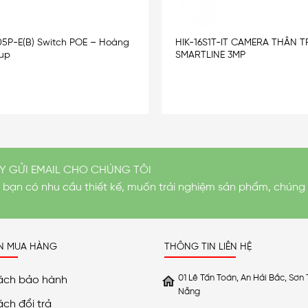
5P-E(B) Switch POE – Hoàng
HIK-16S1T-IT CAMERA THÂN T
oup
SMARTLINE 3MP
Y GỬI EMAIL CHO CHÚNG TÔI
i bạn có nhu cầu thiết kế, muốn trải nghiệm sản phẩm, chúng 
N MUA HÀNG
THÔNG TIN LIÊN HỆ
01 Lê Tấn Toán, An Hải Bắc, Sơn 
ách bảo hành
Nẵng
ách đổi trả