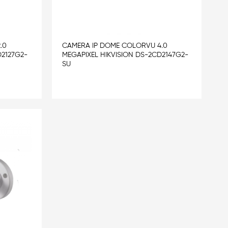
.0
CAMERA IP DOME COLORVU 4.0
D2127G2-
MEGAPIXEL HIKVISION DS-2CD2147G2-
SU
Add
to
wishlist