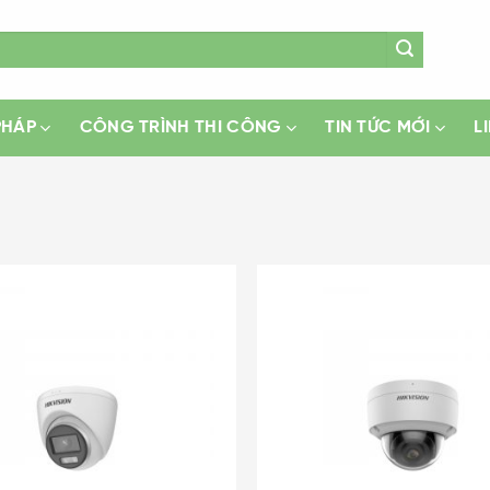
PHÁP
CÔNG TRÌNH THI CÔNG
TIN TỨC MỚI
L
Add
to
wishlist