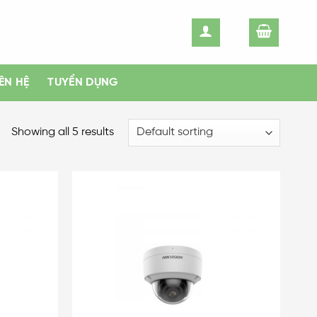
IÊN HỆ
TUYỂN DỤNG
Showing all 5 results
Add
Add
to
to
wishlist
wishlist