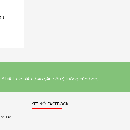
RỤ
tôi sẽ thực hiện theo yêu cầu ý tưởng của bạn.
KẾT NỐI FACEBOOK
Trà, Đà