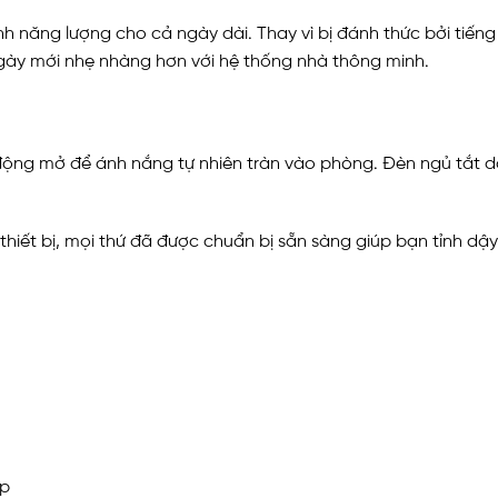
nh năng lượng cho cả ngày dài. Thay vì bị đánh thức bởi tiến
ngày mới nhẹ nhàng hơn với hệ thống nhà thông minh.
ự động mở để ánh nắng tự nhiên tràn vào phòng. Đèn ngủ tắt
thiết bị, mọi thứ đã được chuẩn bị sẵn sàng giúp bạn tỉnh dậy 
ợp