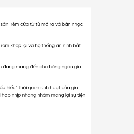
sẵn, rèm cửa từ từ mở ra và bản nhạc
 rèm khép lại và hệ thống an ninh bắt
inh đang mang đến cho hàng ngàn gia
ấu hiểu” thói quen sinh hoạt của gia
ối hợp nhịp nhàng nhằm mang lại sự tiện