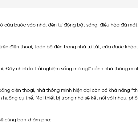
ở cửa bước vào nhà, đèn tự động bật sáng, điều hòa đã mát 
 trên điện thoại, toàn bộ đèn trong nhà tự tắt, cửa được khóa,
lai. Đây chính là trải nghiệm sống mà ngữ cảnh nhà thông m
 bằng điện thoại, nhà thông minh hiện đại còn có khả năng “th
 huống cụ thể. Mọi thiết bị trong nhà sẽ kết nối với nhau, ph
 sẽ cùng bạn khám phá: