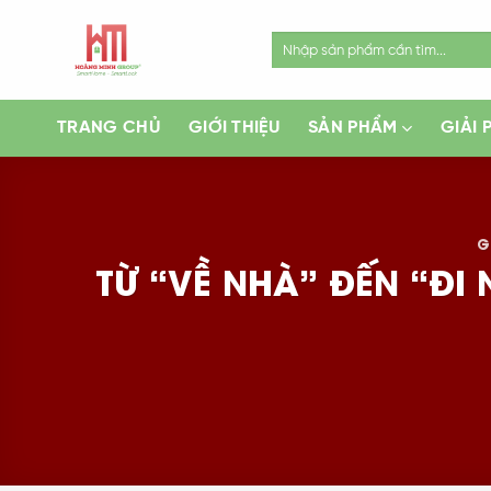
Skip
to
Search
for:
content
TRANG CHỦ
GIỚI THIỆU
SẢN PHẨM
GIẢI 
G
TỪ “VỀ NHÀ” ĐẾN “ĐI