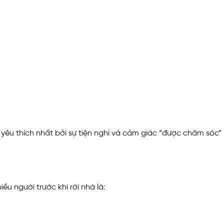
êu thích nhất bởi sự tiện nghi và cảm giác “được chăm sóc” 
ều người trước khi rời nhà là: