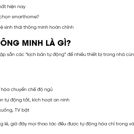
hất hiện nay
a chọn smarthome?
ệ sinh thái thông minh hoàn chỉnh
ÔNG MINH LÀ GÌ?
lập sẵn các “kịch bản tự động” để nhiều thiết bị trong nhà c
ều hòa chuyển chế độ ngủ
ện tự động tắt, kích hoạt an ninh
xuống, TV bật
êng lẻ, giờ đây mọi thao tác đều được tự động hóa chỉ trong vài