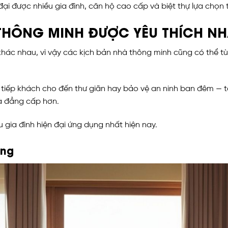
ại được nhiều gia đình, căn hộ cao cấp và biệt thự lựa chọn
 THÔNG MINH ĐƯỢC YÊU THÍCH NH
 khác nhau, vì vậy các kịch bản nhà thông minh cũng có thể tù
m, tiếp khách cho đến thư giãn hay bảo vệ an ninh ban đêm —
và đẳng cấp hơn.
 gia đình hiện đại ứng dụng nhất hiện nay.
áng