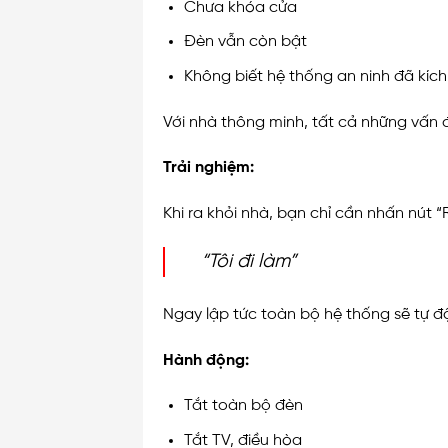
Chưa khóa cửa
Đèn vẫn còn bật
Không biết hệ thống an ninh đã kíc
Với nhà thông minh, tất cả những vấn 
Trải nghiệm:
Khi ra khỏi nhà, bạn chỉ cần nhấn nút “
“Tôi đi làm”
Ngay lập tức toàn bộ hệ thống sẽ tự độ
Hành động:
Tắt toàn bộ đèn
Tắt TV, điều hòa