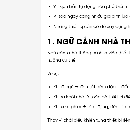
9+ kịch bản tự động hóa phổ biến n
Vì sao ngày càng nhiều gia đình lự
Những thiết bị cần có để xây dựng h
1. NGỮ CẢNH NHÀ TH
Ngữ cảnh nhà thông minh là việc thiết 
huống cụ thể.
Ví dụ:
Khi đi ngủ → đèn tắt, rèm đóng, đi
Khi ra khỏi nhà → toàn bộ thiết bị đi
Khi xem phim → rèm đóng, đèn dim 
Thay vì phải điều khiển từng thiết bị ri