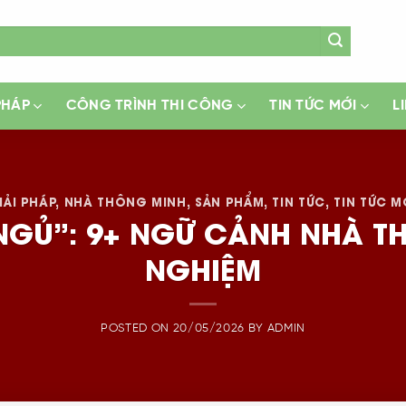
PHÁP
CÔNG TRÌNH THI CÔNG
TIN TỨC MỚI
L
IẢI PHÁP
,
NHÀ THÔNG MINH
,
SẢN PHẨM
,
TIN TỨC
,
TIN TỨC M
 NGỦ”: 9+ NGỮ CẢNH NHÀ 
NGHIỆM
POSTED ON
20/05/2026
BY
ADMIN