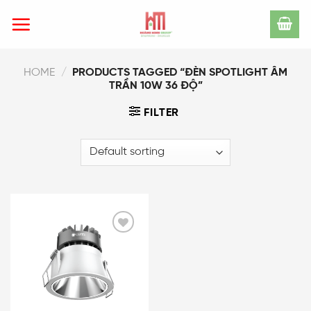
Skip
to
content
HOME
/
PRODUCTS TAGGED “ĐÈN SPOTLIGHT ÂM
TRẦN 10W 36 ĐỘ”
FILTER
Add
to
wishlist