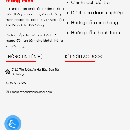
thông minh
Chính sách đổi trả
Là Nhà phân phối sản phẩm Thiết bị
Dành cho doanh nghiệp
điện thông minh Lumi, Khóa thông
minh Philips, Kaadas, LuVit ( Việt Tiệp
Hướng dẫn mua hàng
), PHGLock tại Đà Nẵng.
Hướng dẫn thanh toán
Dịch vụ lắp đặt và bảo hành 5*
mang đến an tâm cho khách hàng
khi sử dụng.
THÔNG TIN LIÊN HỆ
KẾT NỐI FACEBOOK
01 Lê Tấn Toán, An Hải Bắc, Sơn Trà,
Đà Nẵng
0779.43.7999
Hmgnhathongminh@gmail.com