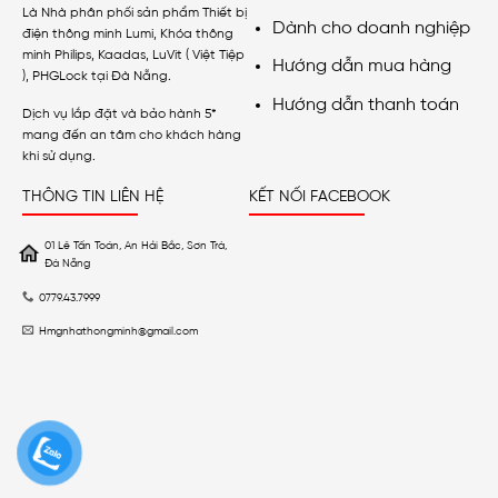
Là Nhà phân phối sản phẩm Thiết bị
Dành cho doanh nghiệp
điện thông minh Lumi, Khóa thông
minh Philips, Kaadas, LuVit ( Việt Tiệp
Hướng dẫn mua hàng
), PHGLock tại Đà Nẵng.
Hướng dẫn thanh toán
Dịch vụ lắp đặt và bảo hành 5*
mang đến an tâm cho khách hàng
khi sử dụng.
THÔNG TIN LIÊN HỆ
KẾT NỐI FACEBOOK
01 Lê Tấn Toán, An Hải Bắc, Sơn Trà,
Đà Nẵng
0779.43.7999
Hmgnhathongminh@gmail.com