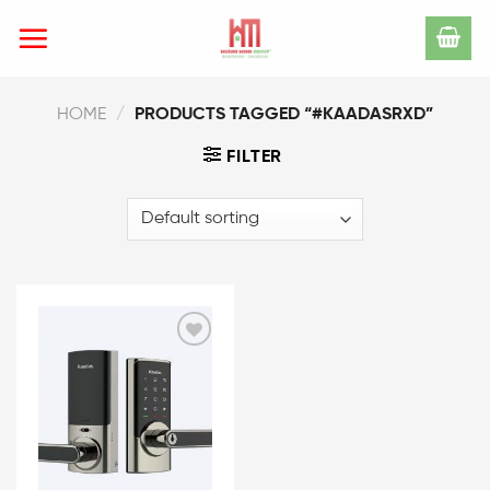
Skip
to
content
HOME
/
PRODUCTS TAGGED “#KAADASRXD”
FILTER
Add
to
wishlist