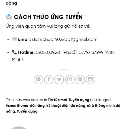
động
CÁCH THỨC ỨNG TUYỂN
Ứng viên quan tâm vui lòng gửi hồ sơ về:
Email:
diemphuc14022001@gmail.com
Hotline:
0935.039.281 (Phúc) | 0779.437.999 (Anh
Minh)
This entry was posted in
Tin tức mới
,
Tuyển dụng
and tagged
#smarthome
,
đà nẵng
,
kỹ thuật điện đà nẵng
,
nhà thông minh đà
nẵng
,
Tuyển dụng
.