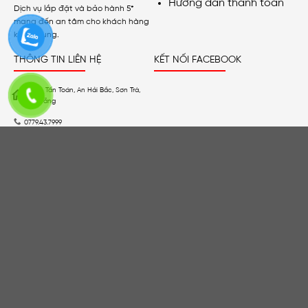
Hướng dẫn thanh toán
Dịch vụ lắp đặt và bảo hành 5*
mang đến an tâm cho khách hàng
khi sử dụng.
THÔNG TIN LIÊN HỆ
KẾT NỐI FACEBOOK
01 Lê Tấn Toán, An Hải Bắc, Sơn Trà,
Đà Nẵng
0779.43.7999
Hmgnhathongminh@gmail.com
Copyright 2026 ©
Hoàng Minh Group