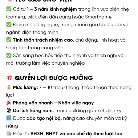
Có từ
1 – 3 năm kinh nghiệm
trong lĩnh vực điện nhẹ
(camera, wifi), điện dân dụng hoặc Smarthome
Đam mê công nghệ, mong muốn gắn bó lâu dài với
ngành điện thông minh
Tinh thần trách nhiệm cao
, chủ động, linh hoạt và
sáng tạo trong công việc
Sẵn sàng học hỏi, tiếp thu nhanh và thích nghi với
môi trường làm việc chuyên nghiệp
QUYỀN LỢI ĐƯỢC HƯỞNG
Mức lương:
7 – 10 triệu/tháng (thỏa thuận theo năng
lực)
Phỏng vấn nhanh – Nhận việc ngay
🏖
Du lịch hằng năm
, team building gắn kết định kỳ
Được
đào tạo nội bộ
, nâng cao chuyên môn và kỹ
năng
Đầy đủ
BHXH, BHYT và các chế độ theo luật lao