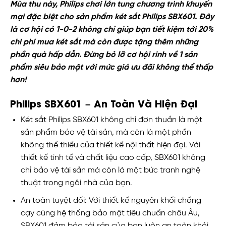
Mùa thu này, Philips chơi lớn tung chương trình khuyến
mại đặc biệt cho sản phẩm két sắt Philips SBX601. Đây
là cơ hội có 1-0-2 không chỉ giúp bạn tiết kiệm tới 20%
chi phí mua két sắt mà còn được tặng thêm những
phần quà hấp dẫn. Đừng bỏ lỡ cơ hội rinh về 1 sản
phẩm siêu bảo mật với mức giá ưu đãi không thể thấp
hơn!
Philips SBX601 – An Toàn Và Hiện Đại
Két sắt Philips SBX601 không chỉ đơn thuần là một
sản phẩm bảo vệ tài sản, mà còn là một phần
không thể thiếu của thiết kế nội thất hiện đại. Với
thiết kế tinh tế và chất liệu cao cấp, SBX601 không
chỉ bảo vệ tài sản mà còn là một bức tranh nghệ
thuật trong ngôi nhà của bạn.
An toàn tuyệt đối: Với thiết kế nguyên khối chống
cạy cùng hệ thống bảo mật tiêu chuẩn châu Âu,
SBX601 đảm bảo tài sản của bạn luôn an toàn khỏi