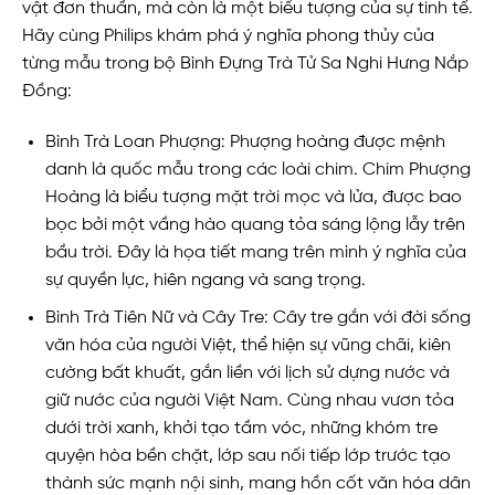
vật đơn thuần, mà còn là một biểu tượng của sự tinh tế.
Hãy cùng Philips khám phá ý nghĩa phong thủy của
từng mẫu trong bộ Bình Đựng Trà Tử Sa Nghi Hưng Nắp
Đồng:
Bình Trà Loan Phượng: Phượng hoàng được mệnh
danh là quốc mẫu trong các loài chim. Chim Phượng
Hoàng là biểu tượng mặt trời mọc và lửa, được bao
bọc bởi một vầng hào quang tỏa sáng lộng lẫy trên
bầu trời. Đây là họa tiết mang trên mình ý nghĩa của
sự quyền lực, hiên ngang và sang trọng.
Bình Trà Tiên Nữ và Cây Tre: Cây tre gắn với đời sống
văn hóa của người Việt, thể hiện sự vũng chãi, kiên
cường bất khuất, gắn liền với lịch sử dựng nước và
giữ nước của người Việt Nam. Cùng nhau vươn tỏa
dưới trời xanh, khởi tạo tầm vóc, những khóm tre
quyện hòa bền chặt, lớp sau nối tiếp lớp trước tạo
thành sức mạnh nội sinh, mang hồn cốt văn hóa dân