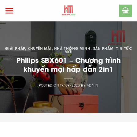
Skip
to
content
GIẢI PHÁP
,
KHUYẾN MÃI
,
NHÀ THÔNG MINH
,
SẢN PHẨM
,
TIN TỨC
MỚI
Philips SBX601 – Chương trình
khuyến mại hấp dẫn 2in1
POSTED ON
19/09/2023
BY
ADMIN