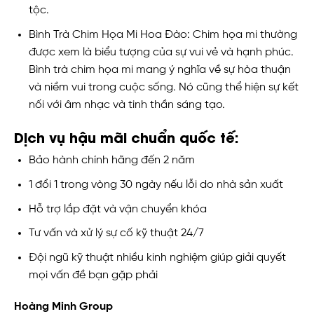
tộc.
Bình Trà Chim Họa Mi Hoa Đào: Chim họa mi thường
được xem là biểu tượng của sự vui vẻ và hạnh phúc.
Bình trà chim họa mi mang ý nghĩa về sự hòa thuận
và niềm vui trong cuộc sống. Nó cũng thể hiện sự kết
nối với âm nhạc và tinh thần sáng tạo.
Dịch vụ hậu mãi chuẩn quốc tế:
Bảo hành chính hãng đến 2 năm
1 đổi 1 trong vòng 30 ngày nếu lỗi do nhà sản xuất
Hỗ trợ lắp đặt và vận chuyển khóa
Tư vấn và xử lý sự cố kỹ thuật 24/7
Đội ngũ kỹ thuật nhiều kinh nghiệm giúp giải quyết
mọi vấn đề bạn gặp phải
Hoàng Minh Group