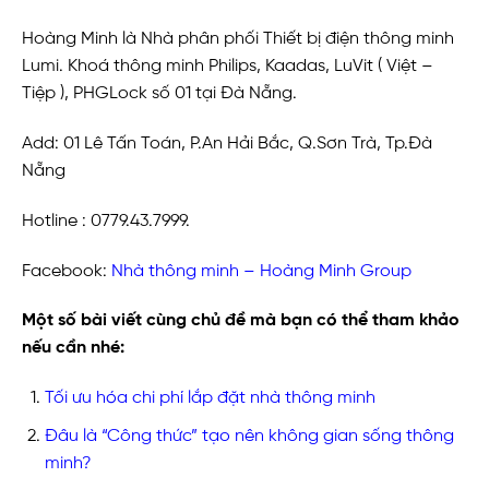
Hoàng Minh là Nhà phân phối Thiết bị điện thông minh
Lumi. Khoá thông minh Philips, Kaadas, LuVit ( Việt –
Tiệp ), PHGLock số 01 tại Đà Nẵng.
Add: 01 Lê Tấn Toán, P.An Hải Bắc, Q.Sơn Trà, Tp.Đà
Nẵng
Hotline : 0779.43.7999.
Facebook:
Nhà thông minh – Hoàng Minh Group
Một số bài viết cùng chủ đề mà bạn có thể tham khảo
nếu cần nhé:
Tối ưu hóa chi phí lắp đặt nhà thông minh
Đâu là “Công thức” tạo nên không gian sống thông
minh?