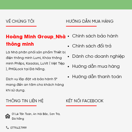
VỀ CHÚNG TÔI
HƯỚNG DẪN MUA HÀNG
Hoàng Minh Group_Nhà
Chính sách bảo hành
thông minh
Chính sách đổi trả
Là Nhà phân phối sản phẩm Thiết bị
Dành cho doanh nghiệp
điện thông minh Lumi, Khóa thông
minh Philips, Kaadas, LuVit ( Việt Tiệp
Hướng dẫn mua hàng
), PHGLock tại Đà Nẵng.
Hướng dẫn thanh toán
Dịch vụ lắp đặt và bảo hành 5*
mang đến an tâm cho khách hàng
khi sử dụng.
THÔNG TIN LIÊN HỆ
KẾT NỐI FACEBOOK
01 Lê Tấn Toán, An Hải Bắc, Sơn Trà,
Đà Nẵng
0779.43.7999