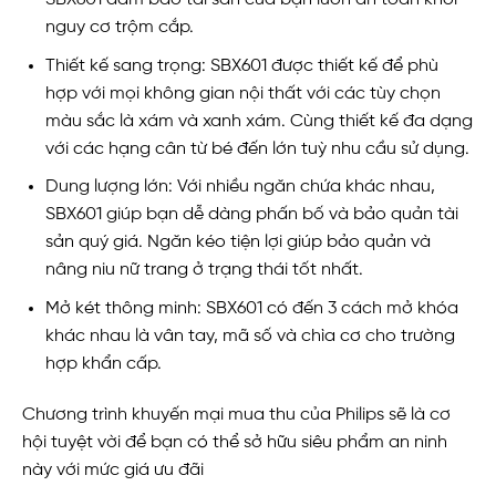
nguy cơ trộm cắp.
Thiết kế sang trọng: SBX601 được thiết kế để phù
hợp với mọi không gian nội thất với các tùy chọn
màu sắc là xám và xanh xám. Cùng thiết kế đa dạng
với các hạng cân từ bé đến lớn tuỳ nhu cầu sử dụng.
Dung lượng lớn: Với nhiều ngăn chứa khác nhau,
SBX601 giúp bạn dễ dàng phấn bố và bảo quản tài
sản quý giá. Ngăn kéo tiện lợi giúp bảo quản và
nâng niu nữ trang ở trạng thái tốt nhất.
Mở két thông minh: SBX601 có đến 3 cách mở khóa
khác nhau là vân tay, mã số và chìa cơ cho trường
hợp khẩn cấp.
Chương trình khuyến mại mua thu của Philips sẽ là cơ
hội tuyệt vời để bạn có thể sở hữu siêu phẩm an ninh
này với mức giá ưu đãi