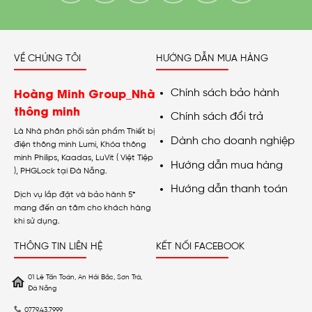
VỀ CHÚNG TÔI
HƯỚNG DẪN MUA HÀNG
Hoàng Minh Group_Nhà
Chính sách bảo hành
thông minh
Chính sách đổi trả
Là Nhà phân phối sản phẩm Thiết bị
Dành cho doanh nghiệp
điện thông minh Lumi, Khóa thông
minh Philips, Kaadas, LuVit ( Việt Tiệp
Hướng dẫn mua hàng
), PHGLock tại Đà Nẵng.
Hướng dẫn thanh toán
Dịch vụ lắp đặt và bảo hành 5*
mang đến an tâm cho khách hàng
khi sử dụng.
THÔNG TIN LIÊN HỆ
KẾT NỐI FACEBOOK
01 Lê Tấn Toán, An Hải Bắc, Sơn Trà,
Đà Nẵng
0779.43.7999