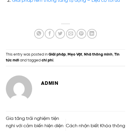
Giải pháp rèm thông tầng tự động – Liệu có tối ưu
This entry was posted in
Giải pháp
,
Mẹo Vặt
,
Nhà thông minh
,
Tin
tức mới
and tagged
chi phí
.
ADMIN
Gia tăng trải nghiệm tiện
nghi với cảm biến hiện diện
Cách nhận biết Khóa thông