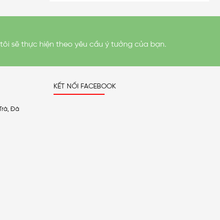
tôi sẽ thực hiện theo yêu cầu ý tưởng của bạn.
KẾT NỐI FACEBOOK
Trà, Đà