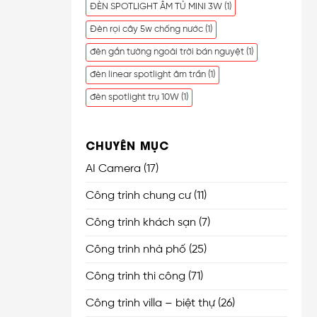
ĐÈN SPOTLIGHT ÂM TỦ MINI 3W
(1)
Đèn rọi cây 5w chống nước
(1)
đèn gắn tường ngoài trời bán nguyệt
(1)
đèn linear spotlight âm trần
(1)
đèn spotlight trụ 10W
(1)
CHUYÊN MỤC
AI Camera
(17)
Công trình chung cư
(11)
Công trình khách sạn
(7)
Công trình nhà phố
(25)
Công trình thi công
(71)
Công trình villa – biệt thự
(26)