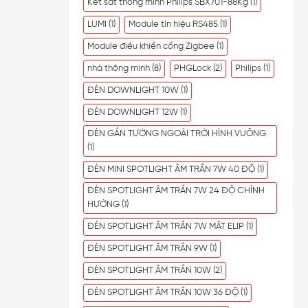
Két sắt thông minh Philips SBX701-88Kg
(1)
LUMI
(1)
Module tín hiệu RS485
(1)
Module điều khiển cổng Zigbee
(1)
nhà thông minh
(8)
PHGLock
(2)
Philips
(1)
ĐÈN DOWNLIGHT 10W
(1)
ĐÈN DOWNLIGHT 12W
(1)
ĐÈN GẮN TƯỜNG NGOÀI TRỜI HÌNH VUÔNG
(1)
ĐÈN MINI SPOTLIGHT ÂM TRẦN 7W 40 ĐỘ
(1)
ĐÈN SPOTLIGHT ÂM TRẦN 7W 24 ĐỘ CHỈNH
HƯỚNG
(1)
ĐÈN SPOTLIGHT ÂM TRẦN 7W MẶT ELIP
(1)
ĐÈN SPOTLIGHT ÂM TRẦN 9W
(1)
ĐÈN SPOTLIGHT ÂM TRẦN 10W
(2)
ĐÈN SPOTLIGHT ÂM TRẦN 10W 36 ĐỘ
(1)