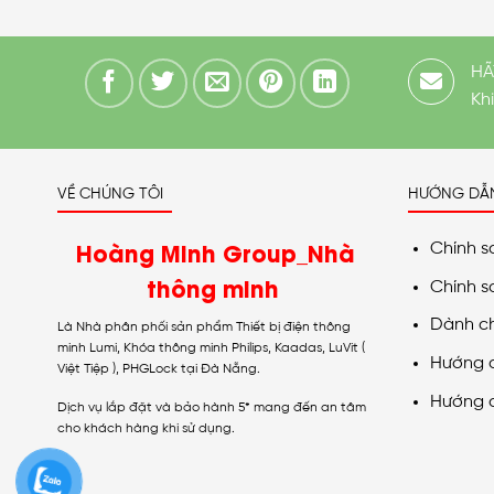
HÃ
Kh
VỀ CHÚNG TÔI
HƯỚNG DẪ
Hoàng Minh Group_Nhà
Chính s
thông minh
Chính s
Dành c
Là Nhà phân phối sản phẩm Thiết bị điện thông
minh Lumi, Khóa thông minh Philips, Kaadas, LuVit (
Hướng 
Việt Tiệp ), PHGLock tại Đà Nẵng.
Hướng 
Dịch vụ lắp đặt và bảo hành 5* mang đến an tâm
cho khách hàng khi sử dụng.