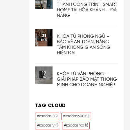
Th11
THÀNH CÔNG TRÌNH SMART
HOME TẠI HÒA KHÁNH – ĐÀ
NẴNG
31
KHÓA TỪ PHÒNG NGỦ –
Th10
BẢO VỆ AN TOÀN, NÂNG
TẦM KHÔNG GIAN SỐNG
HIỆN ĐẠI
19
KHÓA TỪ VĂN PHÒNG –
Th9
GIẢI PHÁP BẢO MẬT THÔNG
MINH CHO DOANH NGHIỆP
TAG CLOUD
#kaadas
(15)
#kaadas6001
(1)
#kaadasr7
(1)
#kaadasrxd
(1)