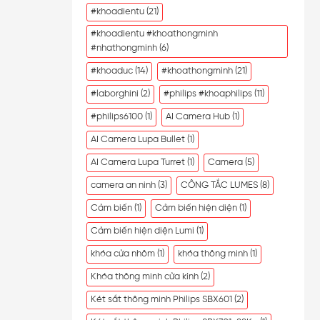
#khoadientu
(21)
#khoadientu #khoathongminh
#nhathongminh
(6)
#khoaduc
(14)
#khoathongminh
(21)
#laborghini
(2)
#philips #khoaphilips
(11)
#philips6100
(1)
AI Camera Hub
(1)
AI Camera Lupa Bullet
(1)
AI Camera Lupa Turret
(1)
Camera
(5)
camera an ninh
(3)
CÔNG TẮC LUMES
(8)
Cảm biến
(1)
Cảm biến hiện diện
(1)
Cảm biến hiện diện Lumi
(1)
khóa cửa nhôm
(1)
khóa thông minh
(1)
Khóa thông minh cửa kính
(2)
Két sắt thông minh Philips SBX601
(2)