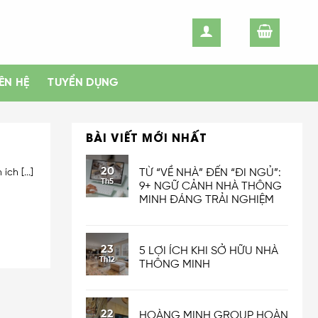
IÊN HỆ
TUYỂN DỤNG
BÀI VIẾT MỚI NHẤT
20
TỪ “VỀ NHÀ” ĐẾN “ĐI NGỦ”:
ch [...]
Th5
9+ NGỮ CẢNH NHÀ THÔNG
MINH ĐÁNG TRẢI NGHIỆM
23
5 LỢI ÍCH KHI SỞ HỮU NHÀ
Th12
THÔNG MINH
22
HOÀNG MINH GROUP HOÀN