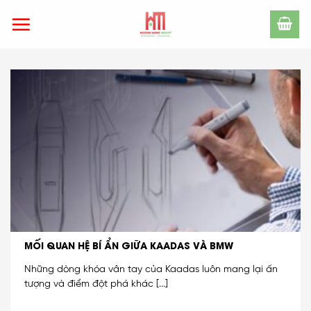
Skip
to
content
MỐI QUAN HỆ BÍ ẨN GIỮA KAADAS VÀ BMW
Những dòng khóa vân tay của Kaadas luôn mang lại ấn
tượng và điểm đột phá khác [...]