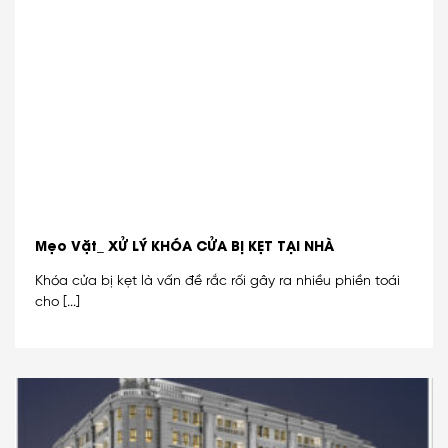
Mẹo Vặt_ XỬ LÝ KHÓA CỬA BỊ KẸT TẠI NHÀ
Khóa cửa bị kẹt là vấn đề rắc rối gây ra nhiều phiền toái
cho [...]