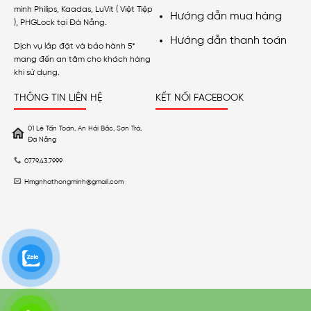
minh Philips, Kaadas, LuVit ( Việt Tiệp
Hướng dẫn mua hàng
), PHGLock tại Đà Nẵng.
Hướng dẫn thanh toán
Dịch vụ lắp đặt và bảo hành 5*
mang đến an tâm cho khách hàng
khi sử dụng.
THÔNG TIN LIÊN HỆ
KẾT NỐI FACEBOOK
01 Lê Tấn Toán, An Hải Bắc, Sơn Trà,
Đà Nẵng
0779.43.7999
Hmgnhathongminh@gmail.com