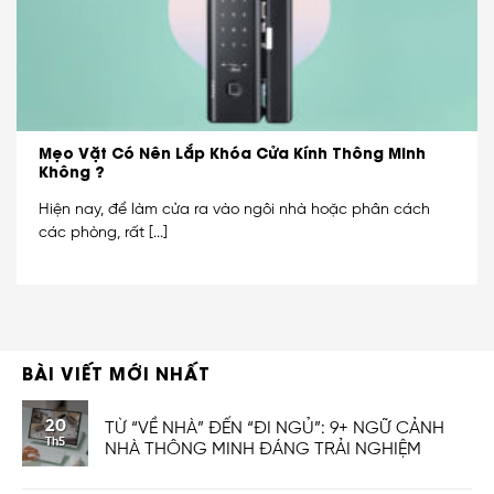
Mẹo Vặt Có Nên Lắp Khóa Cửa Kính Thông Minh
Không ?
Hiện nay, để làm cửa ra vào ngôi nhà hoặc phân cách
các phòng, rất [...]
BÀI VIẾT MỚI NHẤT
20
TỪ “VỀ NHÀ” ĐẾN “ĐI NGỦ”: 9+ NGỮ CẢNH
Th5
NHÀ THÔNG MINH ĐÁNG TRẢI NGHIỆM