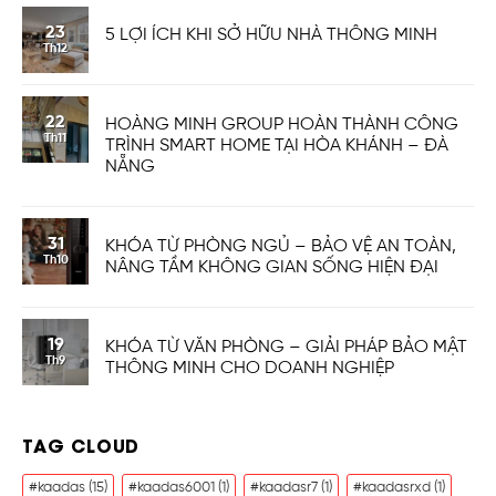
23
5 LỢI ÍCH KHI SỞ HỮU NHÀ THÔNG MINH
Th12
22
HOÀNG MINH GROUP HOÀN THÀNH CÔNG
Th11
TRÌNH SMART HOME TẠI HÒA KHÁNH – ĐÀ
NẴNG
31
KHÓA TỪ PHÒNG NGỦ – BẢO VỆ AN TOÀN,
Th10
NÂNG TẦM KHÔNG GIAN SỐNG HIỆN ĐẠI
19
KHÓA TỪ VĂN PHÒNG – GIẢI PHÁP BẢO MẬT
Th9
THÔNG MINH CHO DOANH NGHIỆP
TAG CLOUD
#kaadas
(15)
#kaadas6001
(1)
#kaadasr7
(1)
#kaadasrxd
(1)