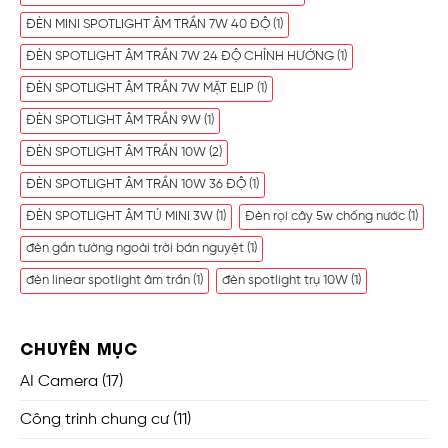
ĐÈN MINI SPOTLIGHT ÂM TRẦN 7W 40 ĐỘ
(1)
ĐÈN SPOTLIGHT ÂM TRẦN 7W 24 ĐỘ CHỈNH HƯỚNG
(1)
ĐÈN SPOTLIGHT ÂM TRẦN 7W MẶT ELIP
(1)
ĐÈN SPOTLIGHT ÂM TRẦN 9W
(1)
ĐÈN SPOTLIGHT ÂM TRẦN 10W
(2)
ĐÈN SPOTLIGHT ÂM TRẦN 10W 36 ĐỘ
(1)
ĐÈN SPOTLIGHT ÂM TỦ MINI 3W
(1)
Đèn rọi cây 5w chống nước
(1)
đèn gắn tường ngoài trời bán nguyệt
(1)
đèn linear spotlight âm trần
(1)
đèn spotlight trụ 10W
(1)
CHUYÊN MỤC
AI Camera
(17)
Công trình chung cư
(11)