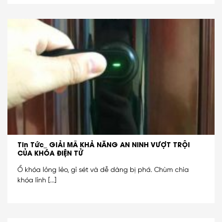
Tin Tức_ GIẢI MÃ KHẢ NĂNG AN NINH VƯỢT TRỘI
CỦA KHÓA ĐIỆN TỬ
Ổ khóa lỏng lẻo, gỉ sét và dễ dàng bị phá. Chùm chìa
khóa lỉnh [...]