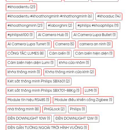
#khoadientu
(21)
#khoadientu #khoathongminh #nhathongminh
(6)
#khoaduc
(14)
#khoathongminh
(21)
#laborghini
(2)
#philips #khoaphilips
(11)
#philips6100
(1)
AI Camera Hub
(1)
AI Camera Lupa Bullet
(1)
AI Camera Lupa Turret
(1)
Camera
(5)
camera an ninh
(3)
CÔNG TẮC LUMES
(8)
Cảm biến
(1)
Cảm biến hiện diện
(1)
Cảm biến hiện diện Lumi
(1)
khóa cửa nhôm
(1)
khóa thông minh
(1)
Khóa thông minh cửa kính
(2)
Két sắt thông minh Philips SBX601
(2)
Két sắt thông minh Philips SBX701-88Kg
(1)
LUMI
(1)
Module tín hiệu RS485
(1)
Module điều khiển cổng Zigbee
(1)
nhà thông minh
(8)
PHGLock
(2)
Philips
(1)
ĐÈN DOWNLIGHT 10W
(1)
ĐÈN DOWNLIGHT 12W
(1)
ĐÈN GẮN TƯỜNG NGOÀI TRỜI HÌNH VUÔNG
(1)