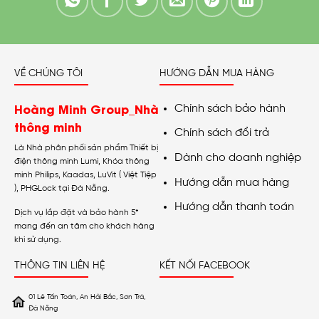
VỀ CHÚNG TÔI
HƯỚNG DẪN MUA HÀNG
Hoàng Minh Group_Nhà
Chính sách bảo hành
thông minh
Chính sách đổi trả
Là Nhà phân phối sản phẩm Thiết bị
Dành cho doanh nghiệp
điện thông minh Lumi, Khóa thông
minh Philips, Kaadas, LuVit ( Việt Tiệp
Hướng dẫn mua hàng
), PHGLock tại Đà Nẵng.
Hướng dẫn thanh toán
Dịch vụ lắp đặt và bảo hành 5*
mang đến an tâm cho khách hàng
khi sử dụng.
THÔNG TIN LIÊN HỆ
KẾT NỐI FACEBOOK
01 Lê Tấn Toán, An Hải Bắc, Sơn Trà,
Đà Nẵng