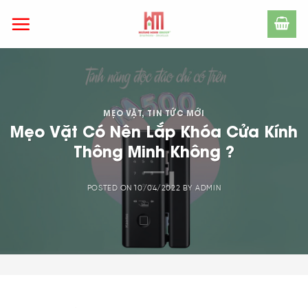
Skip
to
content
MẸO VẶT
,
TIN TỨC MỚI
Mẹo Vặt Có Nên Lắp Khóa Cửa Kính
Thông Minh Không ?
POSTED ON
10/04/2022
BY
ADMIN