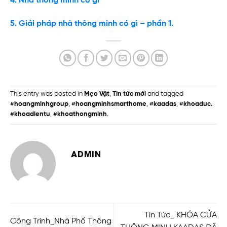
4. Nhà thông minh có gì
5. Giải pháp nhà thông minh có gì – phần 1.
This entry was posted in
Mẹo Vặt
,
Tin tức mới
and tagged
#hoangminhgroup
,
#hoangminhsmarthome
,
#kaadas
,
#khoaduc.
#khoadientu
,
#khoathongminh
.
ADMIN
Tin Tức_ KHÓA CỬA
Công Trình_Nhà Phố Thông