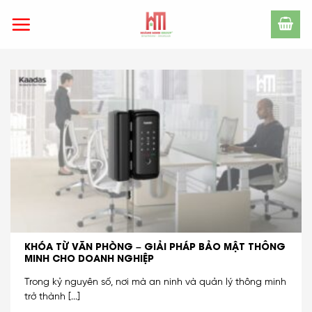
Skip
to
content
KHÓA TỪ VĂN PHÒNG – GIẢI PHÁP BẢO MẬT THÔNG
MINH CHO DOANH NGHIỆP
Trong kỷ nguyên số, nơi mà an ninh và quản lý thông minh
trở thành [...]