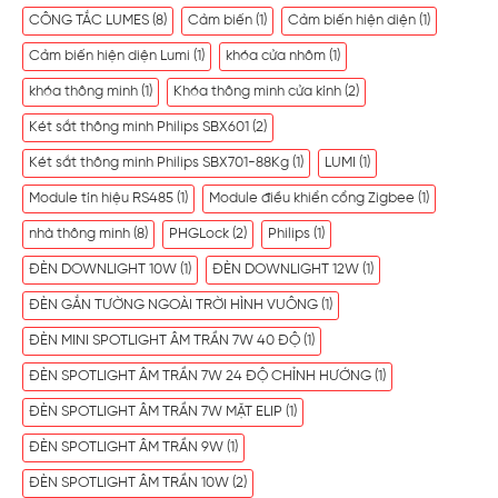
CÔNG TẮC LUMES
(8)
Cảm biến
(1)
Cảm biến hiện diện
(1)
Cảm biến hiện diện Lumi
(1)
khóa cửa nhôm
(1)
khóa thông minh
(1)
Khóa thông minh cửa kính
(2)
Két sắt thông minh Philips SBX601
(2)
Két sắt thông minh Philips SBX701-88Kg
(1)
LUMI
(1)
Module tín hiệu RS485
(1)
Module điều khiển cổng Zigbee
(1)
nhà thông minh
(8)
PHGLock
(2)
Philips
(1)
ĐÈN DOWNLIGHT 10W
(1)
ĐÈN DOWNLIGHT 12W
(1)
ĐÈN GẮN TƯỜNG NGOÀI TRỜI HÌNH VUÔNG
(1)
ĐÈN MINI SPOTLIGHT ÂM TRẦN 7W 40 ĐỘ
(1)
ĐÈN SPOTLIGHT ÂM TRẦN 7W 24 ĐỘ CHỈNH HƯỚNG
(1)
ĐÈN SPOTLIGHT ÂM TRẦN 7W MẶT ELIP
(1)
ĐÈN SPOTLIGHT ÂM TRẦN 9W
(1)
ĐÈN SPOTLIGHT ÂM TRẦN 10W
(2)