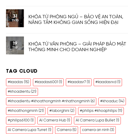
31
KHÓA TỪ PHÒNG NGỦ – BẢO VỆ AN TOÀN,
Th10
NÂNG TẦM KHÔNG GIAN SỐNG HIỆN ĐẠI
19
KHÓA TỪ VĂN PHÒNG – GIẢI PHÁP BẢO MẬT
Th9
THÔNG MINH CHO DOANH NGHIỆP
TAG CLOUD
#kaadas
(15)
#kaadas6001
(1)
#kaadasr7
(1)
#kaadasrxd
(1)
#khoadientu
(21)
#khoadientu #khoathongminh #nhathongminh
(6)
#khoaduc
(14)
#khoathongminh
(21)
#laborghini
(2)
#philips #khoaphilips
(11)
#philips6100
(1)
AI Camera Hub
(1)
AI Camera Lupa Bullet
(1)
AI Camera Lupa Turret
(1)
Camera
(5)
camera an ninh
(3)