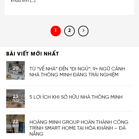
khóa lỉnh [...]
1
2
BÀI VIẾT MỚI NHẤT
20
TỪ “VỀ NHÀ” ĐẾN “ĐI NGỦ”: 9+ NGỮ CẢNH
Th5
NHÀ THÔNG MINH ĐÁNG TRẢI NGHIỆM
23
5 LỢI ÍCH KHI SỞ HỮU NHÀ THÔNG MINH
Th12
22
HOÀNG MINH GROUP HOÀN THÀNH CÔNG
Th11
TRÌNH SMART HOME TẠI HÒA KHÁNH – ĐÀ
NẴNG