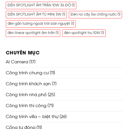
ĐÈN SPOTLIGHT ÂM TRẦN 10W 36 ĐỘ
(1)
ĐÈN SPOTLIGHT ÂM TỦ MINI 3W
(1)
Đèn rọi cây 5w chống nước
(1)
đèn gắn tường ngoài trời bán nguyệt
(1)
đèn linear spotlight âm trần
(1)
đèn spotlight trụ 10W
(1)
CHUYÊN MỤC
AI Camera
(17)
Công trình chung cư
(11)
Công trình khách sạn
(7)
Công trình nhà phố
(25)
Công trình thi công
(71)
Công trình villa – biệt thự
(26)
Cổng tự động
(11)