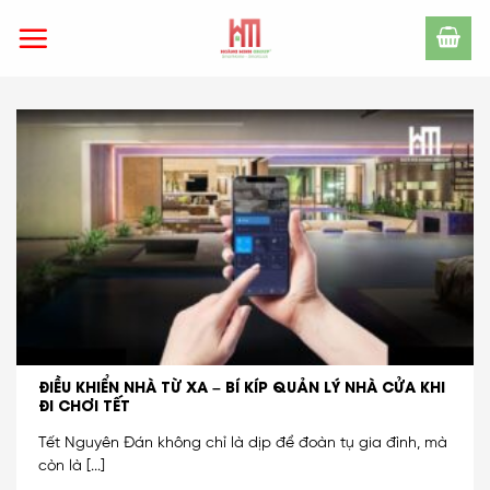
Skip
to
content
ĐIỀU KHIỂN NHÀ TỪ XA – BÍ KÍP QUẢN LÝ NHÀ CỬA KHI
ĐI CHƠI TẾT
Tết Nguyên Đán không chỉ là dịp để đoàn tụ gia đình, mà
còn là [...]