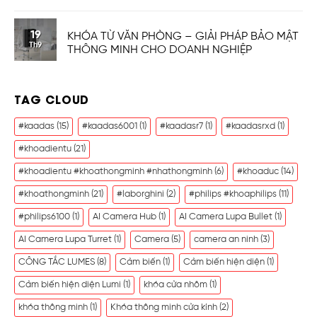
19
KHÓA TỪ VĂN PHÒNG – GIẢI PHÁP BẢO MẬT
Th9
THÔNG MINH CHO DOANH NGHIỆP
TAG CLOUD
#kaadas
(15)
#kaadas6001
(1)
#kaadasr7
(1)
#kaadasrxd
(1)
#khoadientu
(21)
#khoadientu #khoathongminh #nhathongminh
(6)
#khoaduc
(14)
#khoathongminh
(21)
#laborghini
(2)
#philips #khoaphilips
(11)
#philips6100
(1)
AI Camera Hub
(1)
AI Camera Lupa Bullet
(1)
AI Camera Lupa Turret
(1)
Camera
(5)
camera an ninh
(3)
CÔNG TẮC LUMES
(8)
Cảm biến
(1)
Cảm biến hiện diện
(1)
Cảm biến hiện diện Lumi
(1)
khóa cửa nhôm
(1)
khóa thông minh
(1)
Khóa thông minh cửa kính
(2)