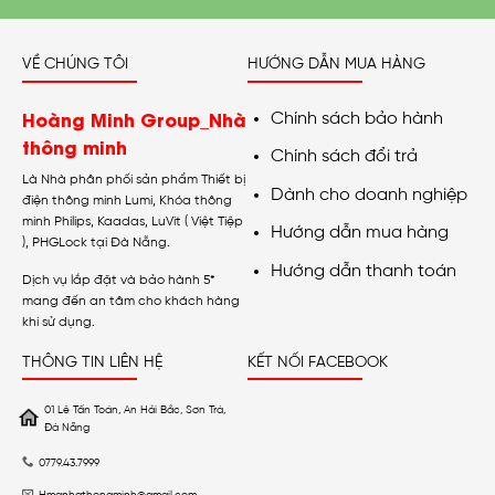
VỀ CHÚNG TÔI
HƯỚNG DẪN MUA HÀNG
Hoàng Minh Group_Nhà
Chính sách bảo hành
thông minh
Chính sách đổi trả
Là Nhà phân phối sản phẩm Thiết bị
Dành cho doanh nghiệp
điện thông minh Lumi, Khóa thông
minh Philips, Kaadas, LuVit ( Việt Tiệp
Hướng dẫn mua hàng
), PHGLock tại Đà Nẵng.
Hướng dẫn thanh toán
Dịch vụ lắp đặt và bảo hành 5*
mang đến an tâm cho khách hàng
khi sử dụng.
THÔNG TIN LIÊN HỆ
KẾT NỐI FACEBOOK
01 Lê Tấn Toán, An Hải Bắc, Sơn Trà,
Đà Nẵng
0779.43.7999