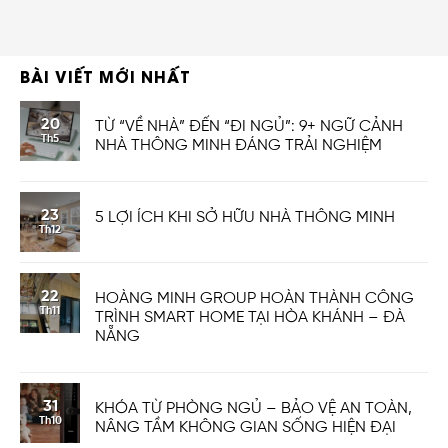
BÀI VIẾT MỚI NHẤT
20
TỪ “VỀ NHÀ” ĐẾN “ĐI NGỦ”: 9+ NGỮ CẢNH
Th5
NHÀ THÔNG MINH ĐÁNG TRẢI NGHIỆM
23
5 LỢI ÍCH KHI SỞ HỮU NHÀ THÔNG MINH
Th12
22
HOÀNG MINH GROUP HOÀN THÀNH CÔNG
Th11
TRÌNH SMART HOME TẠI HÒA KHÁNH – ĐÀ
NẴNG
31
KHÓA TỪ PHÒNG NGỦ – BẢO VỆ AN TOÀN,
Th10
NÂNG TẦM KHÔNG GIAN SỐNG HIỆN ĐẠI