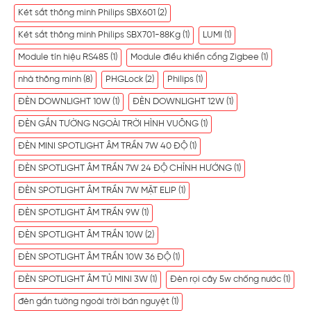
Két sắt thông minh Philips SBX601
(2)
Két sắt thông minh Philips SBX701-88Kg
(1)
LUMI
(1)
Module tín hiệu RS485
(1)
Module điều khiển cổng Zigbee
(1)
nhà thông minh
(8)
PHGLock
(2)
Philips
(1)
ĐÈN DOWNLIGHT 10W
(1)
ĐÈN DOWNLIGHT 12W
(1)
ĐÈN GẮN TƯỜNG NGOÀI TRỜI HÌNH VUÔNG
(1)
ĐÈN MINI SPOTLIGHT ÂM TRẦN 7W 40 ĐỘ
(1)
ĐÈN SPOTLIGHT ÂM TRẦN 7W 24 ĐỘ CHỈNH HƯỚNG
(1)
ĐÈN SPOTLIGHT ÂM TRẦN 7W MẶT ELIP
(1)
ĐÈN SPOTLIGHT ÂM TRẦN 9W
(1)
ĐÈN SPOTLIGHT ÂM TRẦN 10W
(2)
ĐÈN SPOTLIGHT ÂM TRẦN 10W 36 ĐỘ
(1)
ĐÈN SPOTLIGHT ÂM TỦ MINI 3W
(1)
Đèn rọi cây 5w chống nước
(1)
đèn gắn tường ngoài trời bán nguyệt
(1)