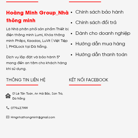
Hoàng Minh Group_Nhà
Chính sách bảo hành
thông minh
Chính sách đổi trả
Là Nhà phân phối sản phẩm Thiết bị
Dành cho doanh nghiệp
điện thông minh Lumi, Khóa thông
minh Philips, Kaadas, LuVit ( Việt Tiệp
Hướng dẫn mua hàng
), PHGLock tại Đà Nẵng.
Hướng dẫn thanh toán
Dịch vụ lắp đặt và bảo hành 5*
mang đến an tâm cho khách hàng
khi sử dụng.
THÔNG TIN LIÊN HỆ
KẾT NỐI FACEBOOK
01 Lê Tấn Toán, An Hải Bắc, Sơn Trà,
Đà Nẵng
0779.43.7999
Hmgnhathongminh@gmail.com