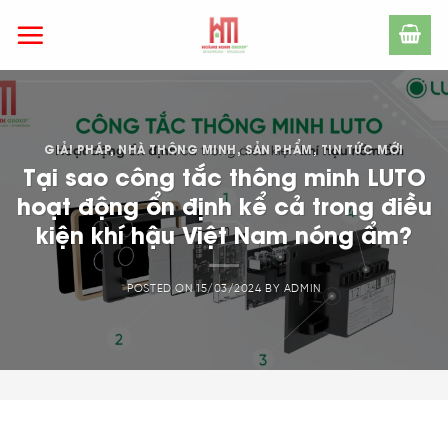
Skip
to
content
GIẢI PHÁP
,
NHÀ THÔNG MINH
,
SẢN PHẨM
,
TIN TỨC MỚI
Tại sao công tắc thông minh LUTO
hoạt động ổn định kể cả trong điều
kiện khí hậu Việt Nam nóng ẩm?
POSTED ON
15/03/2024
BY
ADMIN