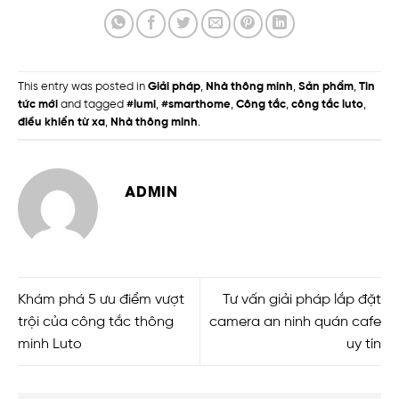
This entry was posted in
Giải pháp
,
Nhà thông minh
,
Sản phẩm
,
Tin
tức mới
and tagged
#lumi
,
#smarthome
,
Công tắc
,
công tắc luto
,
điều khiển từ xa
,
Nhà thông minh
.
ADMIN
Khám phá 5 ưu điểm vượt
Tư vấn giải pháp lắp đặt
trội của công tắc thông
camera an ninh quán cafe
minh Luto
uy tín