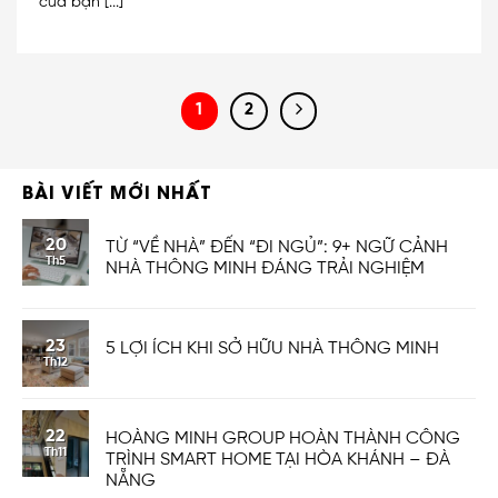
của bạn [...]
1
2
BÀI VIẾT MỚI NHẤT
20
TỪ “VỀ NHÀ” ĐẾN “ĐI NGỦ”: 9+ NGỮ CẢNH
Th5
NHÀ THÔNG MINH ĐÁNG TRẢI NGHIỆM
23
5 LỢI ÍCH KHI SỞ HỮU NHÀ THÔNG MINH
Th12
22
HOÀNG MINH GROUP HOÀN THÀNH CÔNG
Th11
TRÌNH SMART HOME TẠI HÒA KHÁNH – ĐÀ
NẴNG