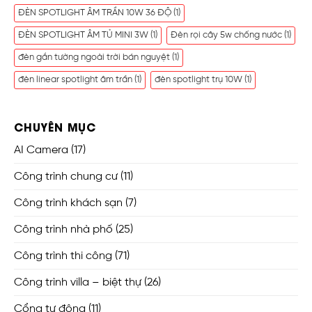
ĐÈN SPOTLIGHT ÂM TRẦN 10W 36 ĐỘ
(1)
ĐÈN SPOTLIGHT ÂM TỦ MINI 3W
(1)
Đèn rọi cây 5w chống nước
(1)
đèn gắn tường ngoài trời bán nguyệt
(1)
đèn linear spotlight âm trần
(1)
đèn spotlight trụ 10W
(1)
CHUYÊN MỤC
AI Camera
(17)
Công trình chung cư
(11)
Công trình khách sạn
(7)
Công trình nhà phố
(25)
Công trình thi công
(71)
Công trình villa – biệt thự
(26)
Cổng tự động
(11)