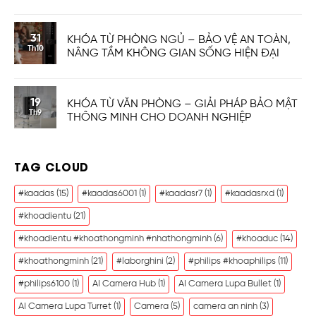
31
KHÓA TỪ PHÒNG NGỦ – BẢO VỆ AN TOÀN,
Th10
NÂNG TẦM KHÔNG GIAN SỐNG HIỆN ĐẠI
19
KHÓA TỪ VĂN PHÒNG – GIẢI PHÁP BẢO MẬT
Th9
THÔNG MINH CHO DOANH NGHIỆP
TAG CLOUD
#kaadas
(15)
#kaadas6001
(1)
#kaadasr7
(1)
#kaadasrxd
(1)
#khoadientu
(21)
#khoadientu #khoathongminh #nhathongminh
(6)
#khoaduc
(14)
#khoathongminh
(21)
#laborghini
(2)
#philips #khoaphilips
(11)
#philips6100
(1)
AI Camera Hub
(1)
AI Camera Lupa Bullet
(1)
AI Camera Lupa Turret
(1)
Camera
(5)
camera an ninh
(3)