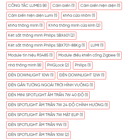
CÔNG TẮC LUMES
(8)
Cảm biến
(1)
Cảm biến hiện diện
(1)
Cảm biến hiện diện Lumi
(1)
khóa cửa nhôm
(1)
khóa thông minh
(1)
Khóa thông minh cửa kính
(2)
Két sắt thông minh Philips SBX601
(2)
Két sắt thông minh Philips SBX701-88Kg
(1)
LUMI
(1)
Module tín hiệu RS485
(1)
Module điều khiển cổng Zigbee
(1)
nhà thông minh
(8)
PHGLock
(2)
Philips
(1)
ĐÈN DOWNLIGHT 10W
(1)
ĐÈN DOWNLIGHT 12W
(1)
ĐÈN GẮN TƯỜNG NGOÀI TRỜI HÌNH VUÔNG
(1)
ĐÈN MINI SPOTLIGHT ÂM TRẦN 7W 40 ĐỘ
(1)
ĐÈN SPOTLIGHT ÂM TRẦN 7W 24 ĐỘ CHỈNH HƯỚNG
(1)
ĐÈN SPOTLIGHT ÂM TRẦN 7W MẶT ELIP
(1)
ĐÈN SPOTLIGHT ÂM TRẦN 9W
(1)
ĐÈN SPOTLIGHT ÂM TRẦN 10W
(2)