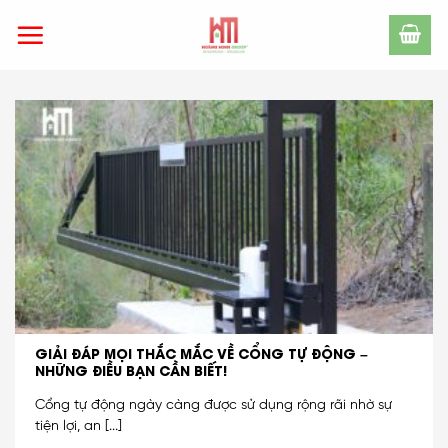
Skip
to
content
GIẢI ĐÁP MỌI THẮC MẮC VỀ CỔNG TỰ ĐỘNG –
NHỮNG ĐIỀU BẠN CẦN BIẾT!
Cổng tự động ngày càng được sử dụng rộng rãi nhờ sự
tiện lợi, an [...]