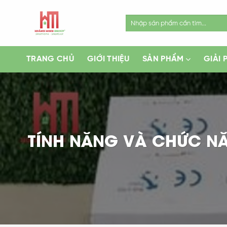
Skip
to
Search
for:
content
TRANG CHỦ
GIỚI THIỆU
SẢN PHẨM
GIẢI 
TÍNH NĂNG VÀ CHỨC N