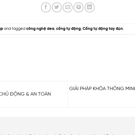
áp
and tagged
công nghệ dea
,
cổng tự động
,
Cổng tự động tay đòn
.
GIẢI PHÁP KHÓA THÔNG MIN
– CHỦ ĐỘNG & AN TOÀN