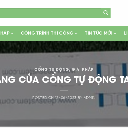
PHÁP
CÔNG TRÌNH THI CÔNG
TIN TỨC MỚI
L
CỔNG TỰ ĐỘNG
,
GIẢI PHÁP
ĂNG CỦA CỔNG TỰ ĐỘNG T
POSTED ON
12/06/2023
BY
ADMIN