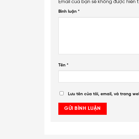
Email của bạn sẽ không được hiển t
Bình luận
*
Tên
*
Lưu tên của tôi, email, và trang we