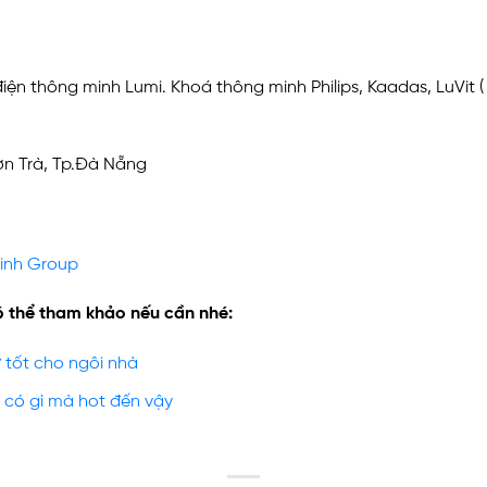
ện thông minh Lumi. Khoá thông minh Philips, Kaadas, LuVit ( 
ơn Trà, Tp.Đà Nẵng
inh Group
ó thể tham khảo nếu cần nhé:
 tốt cho ngôi nhà
có gì mà hot đến vậy