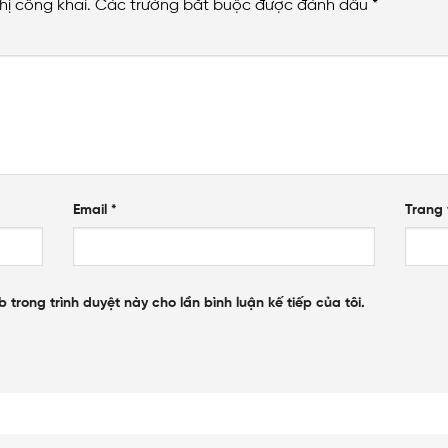
hị công khai.
Các trường bắt buộc được đánh dấu
*
Email
*
Trang
b trong trình duyệt này cho lần bình luận kế tiếp của tôi.