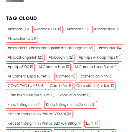
TAG CLOUD
#kaadas
(15)
#kaadas6001
(1)
#kaadasr7
(1)
#kaadasrxd
(1)
#khoadientu
(21)
#khoadientu #khoathongminh #nhathongminh
(6)
#khoaduc
(14)
#khoathongminh
(21)
#laborghini
(2)
#philips #khoaphilips
(11)
#philips6100
(1)
AI Camera Hub
(1)
AI Camera Lupa Bullet
(1)
AI Camera Lupa Turret
(1)
Camera
(5)
camera an ninh
(3)
CÔNG TẮC LUMES
(8)
Cảm biến
(1)
Cảm biến hiện diện
(1)
Cảm biến hiện diện Lumi
(1)
khóa cửa nhôm
(1)
khóa thông minh
(1)
Khóa thông minh cửa kính
(2)
Két sắt thông minh Philips SBX601
(2)
Két sắt thông minh Philips SBX701-88Kg
(1)
LUMI
(1)