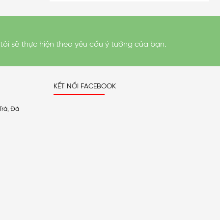
tôi sẽ thực hiện theo yêu cầu ý tưởng của bạn.
KẾT NỐI FACEBOOK
Trà, Đà