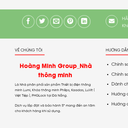
HÃ
Kh
VỀ CHÚNG TÔI
HƯỚNG DẪ
Hoàng Minh Group_Nhà
Chính s
thông minh
Chính s
Dành c
Là Nhà phân phối sản phẩm Thiết bị điện thông
minh Lumi, Khóa thông minh Philips, Kaadas, LuVit (
Hướng 
Việt Tiệp ), PHGLock tại Đà Nẵng.
Hướng 
Dịch vụ lắp đặt và bảo hành 5* mang đến an tâm
cho khách hàng khi sử dụng.