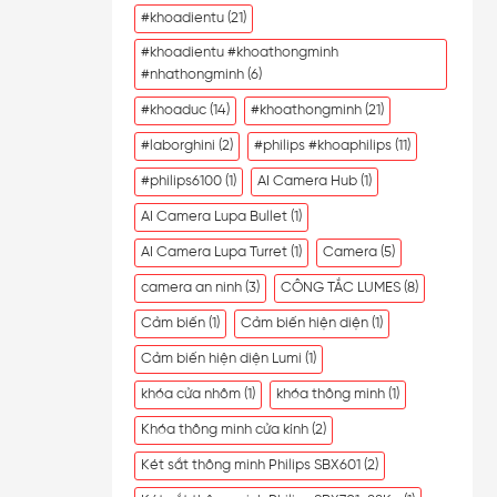
#khoadientu
(21)
#khoadientu #khoathongminh
#nhathongminh
(6)
#khoaduc
(14)
#khoathongminh
(21)
#laborghini
(2)
#philips #khoaphilips
(11)
#philips6100
(1)
AI Camera Hub
(1)
AI Camera Lupa Bullet
(1)
AI Camera Lupa Turret
(1)
Camera
(5)
camera an ninh
(3)
CÔNG TẮC LUMES
(8)
Cảm biến
(1)
Cảm biến hiện diện
(1)
Cảm biến hiện diện Lumi
(1)
khóa cửa nhôm
(1)
khóa thông minh
(1)
Khóa thông minh cửa kính
(2)
Két sắt thông minh Philips SBX601
(2)