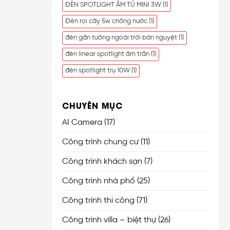
ĐÈN SPOTLIGHT ÂM TỦ MINI 3W
(1)
Đèn rọi cây 5w chống nước
(1)
đèn gắn tường ngoài trời bán nguyệt
(1)
đèn linear spotlight âm trần
(1)
đèn spotlight trụ 10W
(1)
CHUYÊN MỤC
AI Camera
(17)
Công trình chung cư
(11)
Công trình khách sạn
(7)
Công trình nhà phố
(25)
Công trình thi công
(71)
Công trình villa – biệt thự
(26)