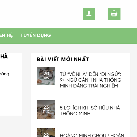
IÊN HỆ
TUYỂN DỤNG
NHÀ
BÀI VIẾT MỚI NHẤT
20
 hàng
TỪ “VỀ NHÀ” ĐẾN “ĐI NGỦ”:
Th5
9+ NGỮ CẢNH NHÀ THÔNG
MINH ĐÁNG TRẢI NGHIỆM
23
5 LỢI ÍCH KHI SỞ HỮU NHÀ
Th12
THÔNG MINH
22
HOÀNG MINH GROUP HOÀN