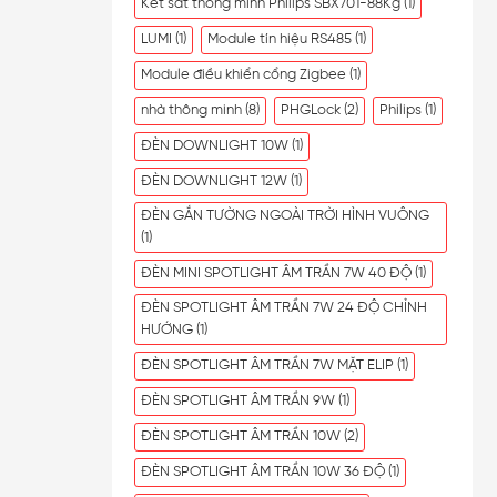
Két sắt thông minh Philips SBX701-88Kg
(1)
LUMI
(1)
Module tín hiệu RS485
(1)
Module điều khiển cổng Zigbee
(1)
nhà thông minh
(8)
PHGLock
(2)
Philips
(1)
ĐÈN DOWNLIGHT 10W
(1)
ĐÈN DOWNLIGHT 12W
(1)
ĐÈN GẮN TƯỜNG NGOÀI TRỜI HÌNH VUÔNG
(1)
ĐÈN MINI SPOTLIGHT ÂM TRẦN 7W 40 ĐỘ
(1)
ĐÈN SPOTLIGHT ÂM TRẦN 7W 24 ĐỘ CHỈNH
HƯỚNG
(1)
ĐÈN SPOTLIGHT ÂM TRẦN 7W MẶT ELIP
(1)
ĐÈN SPOTLIGHT ÂM TRẦN 9W
(1)
ĐÈN SPOTLIGHT ÂM TRẦN 10W
(2)
ĐÈN SPOTLIGHT ÂM TRẦN 10W 36 ĐỘ
(1)