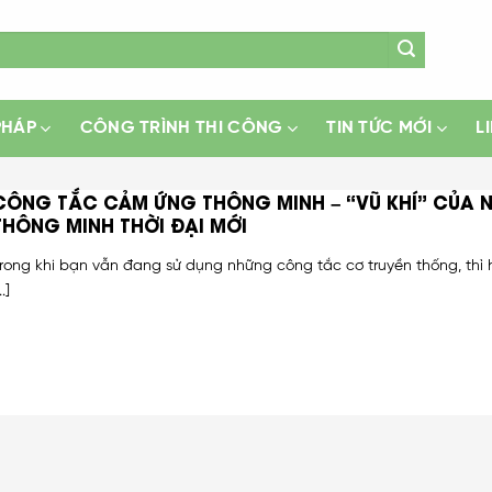
PHÁP
CÔNG TRÌNH THI CÔNG
TIN TỨC MỚI
L
CÔNG TẮC CẢM ỨNG THÔNG MINH – “VŨ KHÍ” CỦA 
THÔNG MINH THỜI ĐẠI MỚI
rong khi bạn vẫn đang sử dụng những công tắc cơ truyền thống, thì
..]