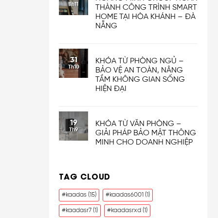
Th11
THÀNH CÔNG TRÌNH SMART
HOME TẠI HÒA KHÁNH – ĐÀ
NẴNG
31
KHÓA TỪ PHÒNG NGỦ –
Th10
BẢO VỆ AN TOÀN, NÂNG
TẦM KHÔNG GIAN SỐNG
HIỆN ĐẠI
19
KHÓA TỪ VĂN PHÒNG –
Th9
GIẢI PHÁP BẢO MẬT THÔNG
MINH CHO DOANH NGHIỆP
TAG CLOUD
#kaadas
(15)
#kaadas6001
(1)
#kaadasr7
(1)
#kaadasrxd
(1)