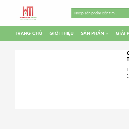
Skip
to
Search
for:
content
TRANG CHỦ
GIỚI THIỆU
SẢN PHẨM
GIẢI 
T
[.