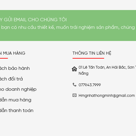
Y GỬI EMAIL CHO CHÚNG TÔI
i bạn có nhu cầu thiết kế, muốn trải nghiệm sản phẩm, chúng 
N MUA HÀNG
THÔNG TIN LIÊN HỆ
01 Lê Tấn Toán, An Hải Bắc, Sơn 
ách bảo hành
Nẵng
ách đổi trả
0779.43.7999
ho doanh nghiệp
Hmgnhathongminh@gmail.com
dẫn mua hàng
dẫn thanh toán