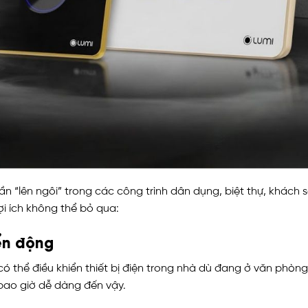
“lên ngôi” trong các công trình dân dụng, biệt thự, khách s
ợi ích không thể bỏ qua:
yển động
ó thể điều khiển thiết bị điện trong nhà dù đang ở văn phòn
a bao giờ dễ dàng đến vậy.