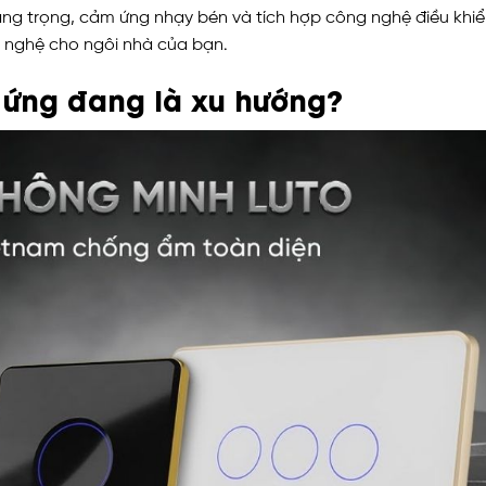
sang trọng, cảm ứng nhạy bén và tích hợp công nghệ điều khiể
g nghệ cho ngôi nhà của bạn.
 ứng đang là xu hướng?