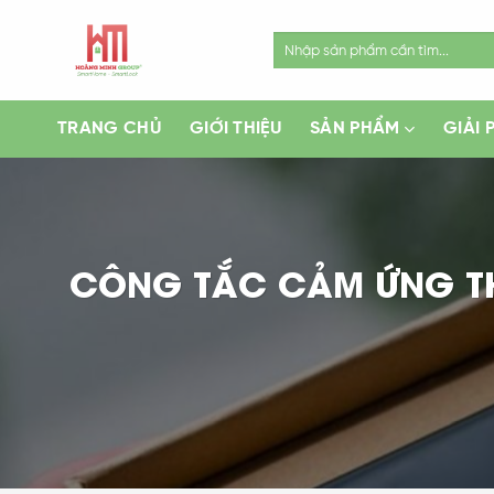
Skip
to
Search
for:
content
TRANG CHỦ
GIỚI THIỆU
SẢN PHẨM
GIẢI 
CÔNG TẮC CẢM ỨNG TH