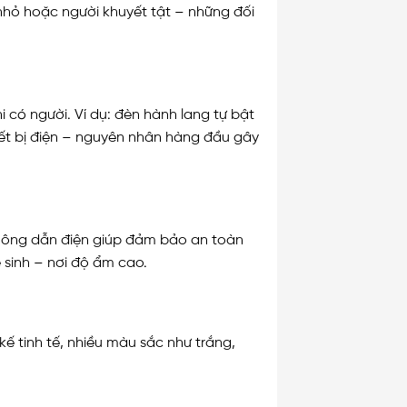
 nhỏ hoặc người khuyết tật – những đối
i có người. Ví dụ: đèn hành lang tự bật
iết bị điện – nguyên nhân hàng đầu gây
 không dẫn điện giúp đảm bảo an toàn
 sinh – nơi độ ẩm cao.
kế tinh tế, nhiều màu sắc như trắng,