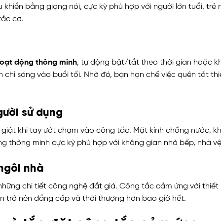
 khiển bằng giọng nói, cực kỳ phù hợp với người lớn tuổi, trẻ
tắc cơ.
 hoạt động thông minh
, tự động bật/tắt theo thời gian hoặc kh
 chỉ sáng vào buổi tối. Nhờ đó, bạn hạn chế việc quên tắt th
gười sử dụng
ị giật khi tay ướt chạm vào công tắc. Mặt kính chống nước,
ứng thông minh cực kỳ phù hợp với không gian nhà bếp, nhà vệ
ngôi nhà
những chi tiết công nghệ đắt giá. Công tắc cảm ứng với thiết 
n trở nên đẳng cấp và thời thượng hơn bao giờ hết.