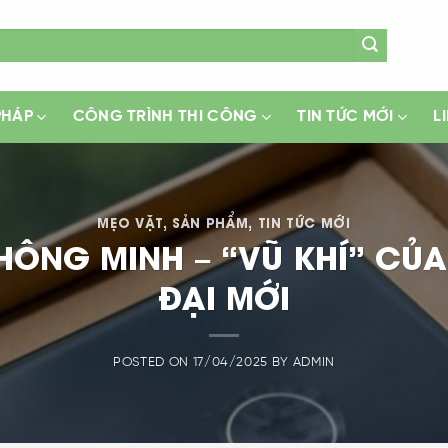
PHÁP
CÔNG TRÌNH THI CÔNG
TIN TỨC MỚI
L
MẸO VẶT
,
SẢN PHẨM
,
TIN TỨC MỚI
ÔNG MINH – “VŨ KHÍ” CỦA
ĐẠI MỚI
POSTED ON
17/04/2025
BY
ADMIN