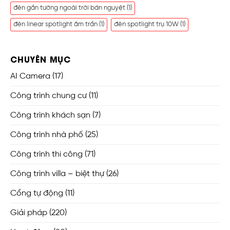
đèn gắn tường ngoài trời bán nguyệt
(1)
đèn linear spotlight âm trần
(1)
đèn spotlight trụ 10W
(1)
CHUYÊN MỤC
AI Camera
(17)
Công trình chung cư
(11)
Công trình khách sạn
(7)
Công trình nhà phố
(25)
Công trình thi công
(71)
Công trình villa – biệt thự
(26)
Cổng tự động
(11)
Giải pháp
(220)