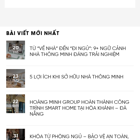
BÀI VIẾT MỚI NHẤT
20
TỪ “VỀ NHÀ” ĐẾN “ĐI NGỦ”: 9+ NGỮ CẢNH
Th5
NHÀ THÔNG MINH ĐÁNG TRẢI NGHIỆM
23
5 LỢI ÍCH KHI SỞ HỮU NHÀ THÔNG MINH
Th12
22
HOÀNG MINH GROUP HOÀN THÀNH CÔNG
Th11
TRÌNH SMART HOME TẠI HÒA KHÁNH – ĐÀ
NẴNG
31
KHÓA TỪ PHÒNG NGỦ – BẢO VỆ AN TOÀN,