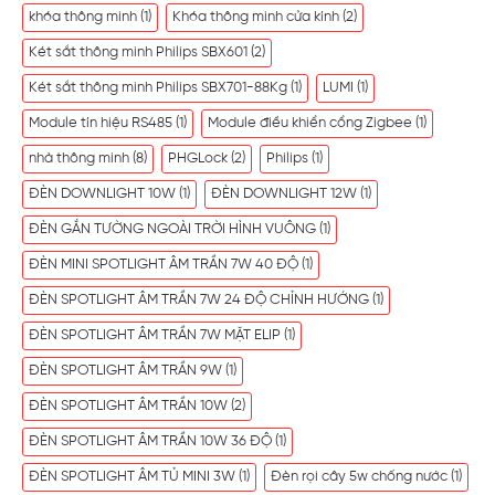
khóa thông minh
(1)
Khóa thông minh cửa kính
(2)
Két sắt thông minh Philips SBX601
(2)
Két sắt thông minh Philips SBX701-88Kg
(1)
LUMI
(1)
Module tín hiệu RS485
(1)
Module điều khiển cổng Zigbee
(1)
nhà thông minh
(8)
PHGLock
(2)
Philips
(1)
ĐÈN DOWNLIGHT 10W
(1)
ĐÈN DOWNLIGHT 12W
(1)
ĐÈN GẮN TƯỜNG NGOÀI TRỜI HÌNH VUÔNG
(1)
ĐÈN MINI SPOTLIGHT ÂM TRẦN 7W 40 ĐỘ
(1)
ĐÈN SPOTLIGHT ÂM TRẦN 7W 24 ĐỘ CHỈNH HƯỚNG
(1)
ĐÈN SPOTLIGHT ÂM TRẦN 7W MẶT ELIP
(1)
ĐÈN SPOTLIGHT ÂM TRẦN 9W
(1)
ĐÈN SPOTLIGHT ÂM TRẦN 10W
(2)
ĐÈN SPOTLIGHT ÂM TRẦN 10W 36 ĐỘ
(1)
ĐÈN SPOTLIGHT ÂM TỦ MINI 3W
(1)
Đèn rọi cây 5w chống nước
(1)