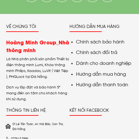
VỀ CHÚNG TÔI
HƯỚNG DẪN MUA HÀNG
Hoàng Minh Group_Nhà
Chính sách bảo hành
thông minh
Chính sách đổi trả
Là Nhà phân phối sản phẩm Thiết bị
Dành cho doanh nghiệp
điện thông minh Lumi, Khóa thông
minh Philips, Kaadas, LuVit ( Việt Tiệp
Hướng dẫn mua hàng
), PHGLock tại Đà Nẵng.
Hướng dẫn thanh toán
Dịch vụ lắp đặt và bảo hành 5*
mang đến an tâm cho khách hàng
khi sử dụng.
THÔNG TIN LIÊN HỆ
KẾT NỐI FACEBOOK
01 Lê Tấn Toán, An Hải Bắc, Sơn Trà,
Đà Nẵng
0779.43.7999