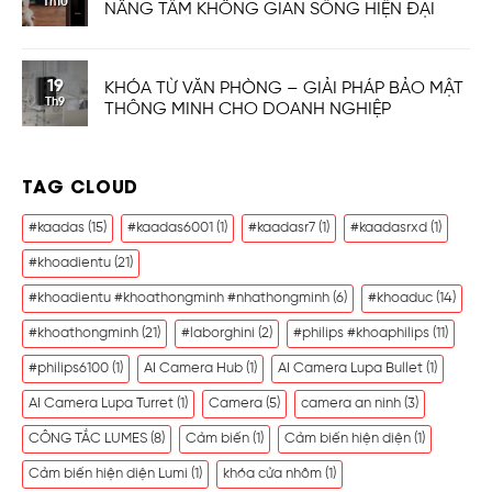
Th10
NÂNG TẦM KHÔNG GIAN SỐNG HIỆN ĐẠI
19
KHÓA TỪ VĂN PHÒNG – GIẢI PHÁP BẢO MẬT
Th9
THÔNG MINH CHO DOANH NGHIỆP
TAG CLOUD
#kaadas
(15)
#kaadas6001
(1)
#kaadasr7
(1)
#kaadasrxd
(1)
#khoadientu
(21)
#khoadientu #khoathongminh #nhathongminh
(6)
#khoaduc
(14)
#khoathongminh
(21)
#laborghini
(2)
#philips #khoaphilips
(11)
#philips6100
(1)
AI Camera Hub
(1)
AI Camera Lupa Bullet
(1)
AI Camera Lupa Turret
(1)
Camera
(5)
camera an ninh
(3)
CÔNG TẮC LUMES
(8)
Cảm biến
(1)
Cảm biến hiện diện
(1)
Cảm biến hiện diện Lumi
(1)
khóa cửa nhôm
(1)