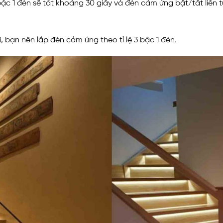
bậc 1 đèn sẽ tắt khoảng 30 giây và đèn cảm ứng bật/tắt liên 
, bạn nên lắp đèn cảm ứng theo tỉ lệ 3 bậc 1 đèn.