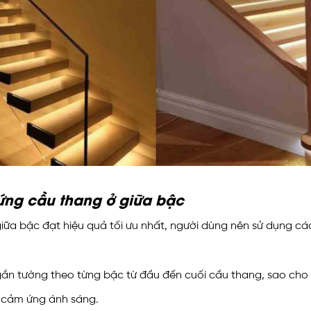
ứng cầu thang ở giữa bậc
ữa bậc đạt hiệu quả tối ưu nhất, người dùng nên sử dụng cá
g gắn tường theo từng bậc từ đầu đến cuối cầu thang, sao ch
 cảm ứng ánh sáng.