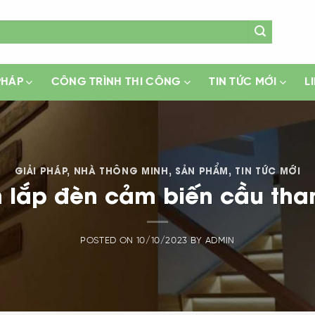
PHÁP
CÔNG TRÌNH THI CÔNG
TIN TỨC MỚI
L
GIẢI PHÁP
,
NHÀ THÔNG MINH
,
SẢN PHẨM
,
TIN TỨC MỚI
 lắp đèn cảm biến cầu tha
POSTED ON
10/10/2023
BY
ADMIN