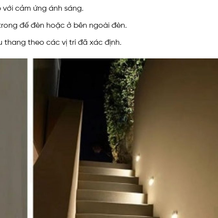
 với cảm ứng ánh sáng.
trong đế đèn hoặc ở bên ngoài đèn.
thang theo các vị trí đã xác định.