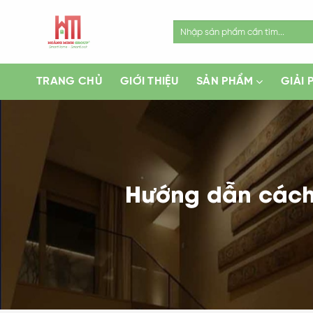
Skip
to
Search
for:
content
TRANG CHỦ
GIỚI THIỆU
SẢN PHẨM
GIẢI 
Hướng dẫn cách