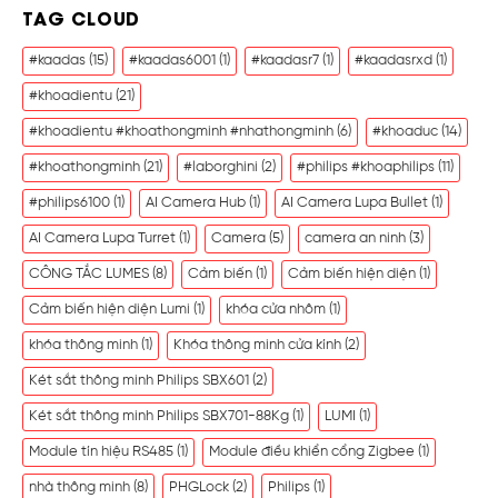
TAG CLOUD
#kaadas
(15)
#kaadas6001
(1)
#kaadasr7
(1)
#kaadasrxd
(1)
#khoadientu
(21)
#khoadientu #khoathongminh #nhathongminh
(6)
#khoaduc
(14)
#khoathongminh
(21)
#laborghini
(2)
#philips #khoaphilips
(11)
#philips6100
(1)
AI Camera Hub
(1)
AI Camera Lupa Bullet
(1)
AI Camera Lupa Turret
(1)
Camera
(5)
camera an ninh
(3)
CÔNG TẮC LUMES
(8)
Cảm biến
(1)
Cảm biến hiện diện
(1)
Cảm biến hiện diện Lumi
(1)
khóa cửa nhôm
(1)
khóa thông minh
(1)
Khóa thông minh cửa kính
(2)
Két sắt thông minh Philips SBX601
(2)
Két sắt thông minh Philips SBX701-88Kg
(1)
LUMI
(1)
Module tín hiệu RS485
(1)
Module điều khiển cổng Zigbee
(1)
nhà thông minh
(8)
PHGLock
(2)
Philips
(1)