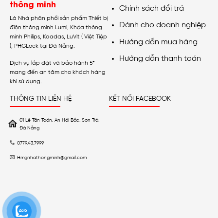
thông minh
Chính sách đổi trả
Là Nhà phân phối sản phẩm Thiết bị
Dành cho doanh nghiệp
điện thông minh Lumi, Khóa thông
minh Philips, Kaadas, LuVit ( Việt Tiệp
Hướng dẫn mua hàng
), PHGLock tại Đà Nẵng.
Hướng dẫn thanh toán
Dịch vụ lắp đặt và bảo hành 5*
mang đến an tâm cho khách hàng
khi sử dụng.
THÔNG TIN LIÊN HỆ
KẾT NỐI FACEBOOK
01 Lê Tấn Toán, An Hải Bắc, Sơn Trà,
Đà Nẵng
0779.43.7999
Hmgnhathongminh@gmail.com