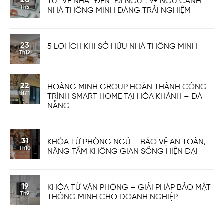
20
TỪ “VỀ NHÀ” ĐẾN “ĐI NGỦ”: 9+ NGỮ CẢNH
Th5
NHÀ THÔNG MINH ĐÁNG TRẢI NGHIỆM
23
5 LỢI ÍCH KHI SỞ HỮU NHÀ THÔNG MINH
Th12
22
HOÀNG MINH GROUP HOÀN THÀNH CÔNG
Th11
TRÌNH SMART HOME TẠI HÒA KHÁNH – ĐÀ
NẴNG
31
KHÓA TỪ PHÒNG NGỦ – BẢO VỆ AN TOÀN,
Th10
NÂNG TẦM KHÔNG GIAN SỐNG HIỆN ĐẠI
19
KHÓA TỪ VĂN PHÒNG – GIẢI PHÁP BẢO MẬT
Th9
THÔNG MINH CHO DOANH NGHIỆP