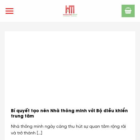
Skip
to
content
Bí quyết tạo nên Nhà thông minh với Bộ điều khiển
trung tâm
Nhà thông minh ngày càng thu hút sự quan tâm rộng rãi
và trở thành [...]