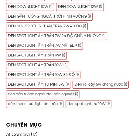
ĐÈN DOWNLIGHT 10W
(1)
ĐÈN DOWNLIGHT 12W
(1)
ĐÈN GẮN TƯỜNG NGOÀI TRỜI HÌNH VUÔNG
(1)
ĐÈN MINI SPOTLIGHT ÂM TRẦN 7W 40 ĐỘ
(1)
ĐÈN SPOTLIGHT ÂM TRẦN 7W 24 ĐỘ CHỈNH HƯỚNG
(1)
ĐÈN SPOTLIGHT ÂM TRẦN 7W MẶT ELIP
(1)
ĐÈN SPOTLIGHT ÂM TRẦN 9W
(1)
ĐÈN SPOTLIGHT ÂM TRẦN 10W
(2)
ĐÈN SPOTLIGHT ÂM TRẦN 10W 36 ĐỘ
(1)
ĐÈN SPOTLIGHT ÂM TỦ MINI 3W
(1)
Đèn rọi cây 5w chống nước
(1)
đèn gắn tường ngoài trời bán nguyệt
(1)
đèn linear spotlight âm trần
(1)
đèn spotlight trụ 10W
(1)
CHUYÊN MỤC
AI Camera
(17)