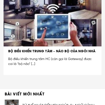
BỘ ĐIỀU KHIỂN TRUNG TÂM – NÃO BỘ CỦA NGÔI NHÀ
Bộ điều khiển trung tâm HC (còn gọi là Gateway) được
coi là “bộ não” [...]
BÀI VIẾT MỚI NHẤT