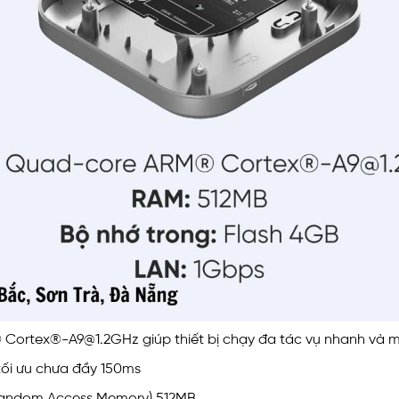
® Cortex®
-A9@1.2GHz
giúp thiết bị chạy đa tác vụ nhanh và 
c tối ưu chưa đầy 150ms
Random Access Memory) 512MB