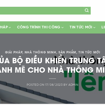
PHÁP
CÔNG TRÌNH THI CÔNG
TIN TỨC MỚI
L
GIẢI PHÁP
,
NHÀ THÔNG MINH
,
SẢN PHẨM
,
TIN TỨC MỚI
ỦA BỘ ĐIỀU KHIỂN TRUNG T
NH MẼ CHO NHÀ THÔNG M
POSTED ON
17/08/2023
BY
ADMIN