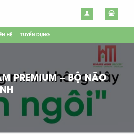
IÊN HỆ
TUYỂN DỤNG
ÂM PREMIUM – BỘ NÃO
INH