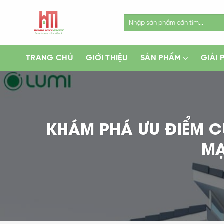
Skip
to
Search
for:
content
TRANG CHỦ
GIỚI THIỆU
SẢN PHẨM
GIẢI 
KHÁM PHÁ ƯU ĐIỂM C
MẠ