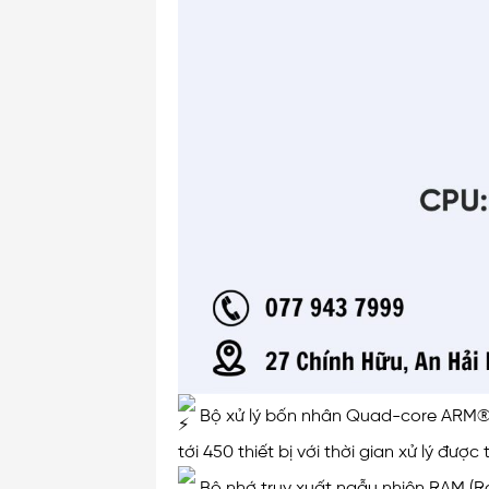
Bộ xử lý bốn nhân Quad-core ARM
tới 450 thiết bị với thời gian xử lý đượ
Bộ nhớ truy xuất ngẫu nhiên RAM (