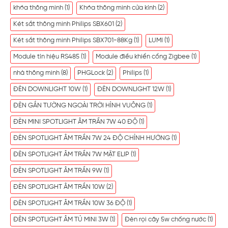
khóa thông minh
(1)
Khóa thông minh cửa kính
(2)
Két sắt thông minh Philips SBX601
(2)
Két sắt thông minh Philips SBX701-88Kg
(1)
LUMI
(1)
Module tín hiệu RS485
(1)
Module điều khiển cổng Zigbee
(1)
nhà thông minh
(8)
PHGLock
(2)
Philips
(1)
ĐÈN DOWNLIGHT 10W
(1)
ĐÈN DOWNLIGHT 12W
(1)
ĐÈN GẮN TƯỜNG NGOÀI TRỜI HÌNH VUÔNG
(1)
ĐÈN MINI SPOTLIGHT ÂM TRẦN 7W 40 ĐỘ
(1)
ĐÈN SPOTLIGHT ÂM TRẦN 7W 24 ĐỘ CHỈNH HƯỚNG
(1)
ĐÈN SPOTLIGHT ÂM TRẦN 7W MẶT ELIP
(1)
ĐÈN SPOTLIGHT ÂM TRẦN 9W
(1)
ĐÈN SPOTLIGHT ÂM TRẦN 10W
(2)
ĐÈN SPOTLIGHT ÂM TRẦN 10W 36 ĐỘ
(1)
ĐÈN SPOTLIGHT ÂM TỦ MINI 3W
(1)
Đèn rọi cây 5w chống nước
(1)