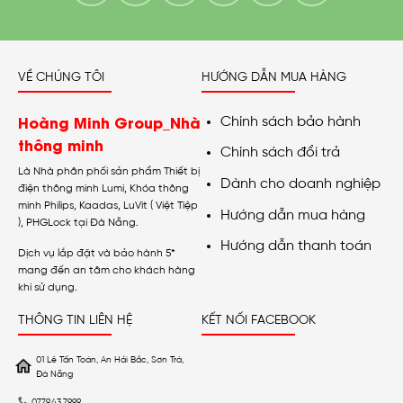
VỀ CHÚNG TÔI
HƯỚNG DẪN MUA HÀNG
Hoàng Minh Group_Nhà
Chính sách bảo hành
thông minh
Chính sách đổi trả
Là Nhà phân phối sản phẩm Thiết bị
Dành cho doanh nghiệp
điện thông minh Lumi, Khóa thông
minh Philips, Kaadas, LuVit ( Việt Tiệp
Hướng dẫn mua hàng
), PHGLock tại Đà Nẵng.
Hướng dẫn thanh toán
Dịch vụ lắp đặt và bảo hành 5*
mang đến an tâm cho khách hàng
khi sử dụng.
THÔNG TIN LIÊN HỆ
KẾT NỐI FACEBOOK
01 Lê Tấn Toán, An Hải Bắc, Sơn Trà,
Đà Nẵng
0779.43.7999