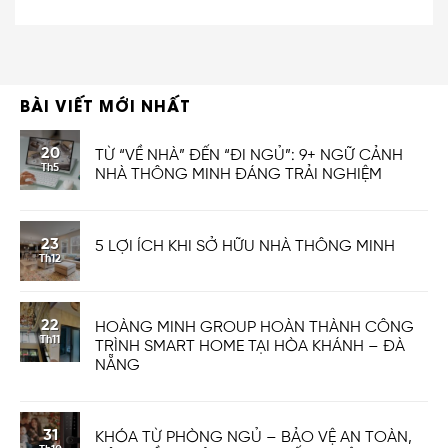
BÀI VIẾT MỚI NHẤT
20
TỪ “VỀ NHÀ” ĐẾN “ĐI NGỦ”: 9+ NGỮ CẢNH
Th5
NHÀ THÔNG MINH ĐÁNG TRẢI NGHIỆM
23
5 LỢI ÍCH KHI SỞ HỮU NHÀ THÔNG MINH
Th12
22
HOÀNG MINH GROUP HOÀN THÀNH CÔNG
Th11
TRÌNH SMART HOME TẠI HÒA KHÁNH – ĐÀ
NẴNG
31
KHÓA TỪ PHÒNG NGỦ – BẢO VỆ AN TOÀN,