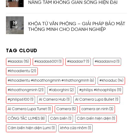
Th10
NÂNG TẦM KHÔNG GIAN SỐNG HIỆN ĐẠI
19
KHÓA TỪ VĂN PHÒNG – GIẢI PHÁP BẢO MẬT
Th9
THÔNG MINH CHO DOANH NGHIỆP
TAG CLOUD
#kaadas
(15)
#kaadas6001
(1)
#kaadasr7
(1)
#kaadasrxd
(1)
#khoadientu
(21)
#khoadientu #khoathongminh #nhathongminh
(6)
#khoaduc
(14)
#khoathongminh
(21)
#laborghini
(2)
#philips #khoaphilips
(11)
#philips6100
(1)
AI Camera Hub
(1)
AI Camera Lupa Bullet
(1)
AI Camera Lupa Turret
(1)
Camera
(5)
camera an ninh
(3)
CÔNG TẮC LUMES
(8)
Cảm biến
(1)
Cảm biến hiện diện
(1)
Cảm biến hiện diện Lumi
(1)
khóa cửa nhôm
(1)