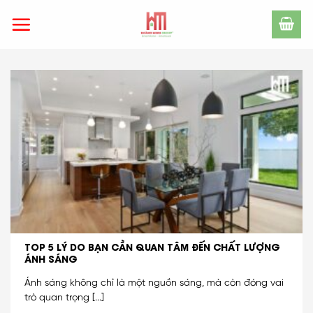
Skip
to
content
TOP 5 LÝ DO BẠN CẦN QUAN TÂM ĐẾN CHẤT LƯỢNG
ÁNH SÁNG
Ánh sáng không chỉ là một nguồn sáng, mà còn đóng vai
trò quan trọng [...]