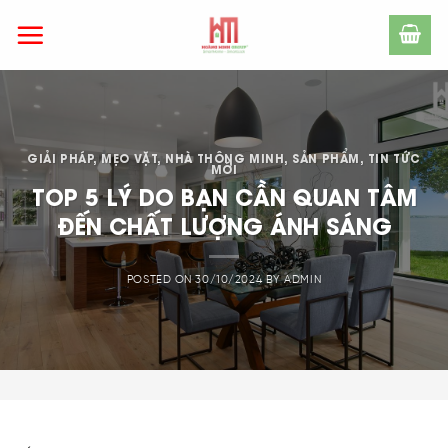
Skip
to
content
GIẢI PHÁP
,
MẸO VẶT
,
NHÀ THÔNG MINH
,
SẢN PHẨM
,
TIN TỨC
MỚI
TOP 5 LÝ DO BẠN CẦN QUAN TÂM
ĐẾN CHẤT LƯỢNG ÁNH SÁNG
POSTED ON
30/10/2024
BY
ADMIN