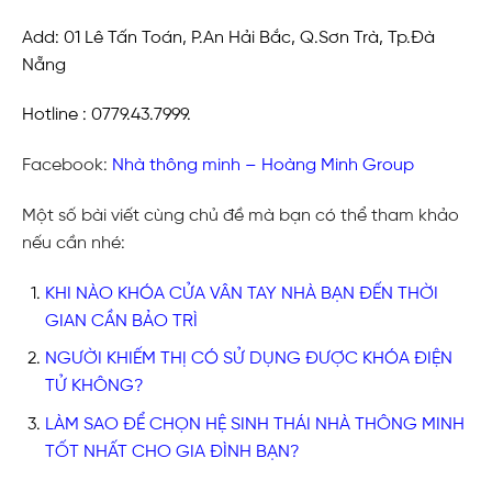
Add: 01 Lê Tấn Toán, P.An Hải Bắc, Q.Sơn Trà, Tp.Đà
Nẵng
Hotline : 0779.43.7999.
Facebook:
Nhà thông minh – Hoàng Minh Group
Một số bài viết cùng chủ đề mà bạn có thể tham khảo
nếu cần nhé:
KHI NÀO KHÓA CỬA VÂN TAY NHÀ BẠN ĐẾN THỜI
GIAN CẦN BẢO TRÌ
NGƯỜI KHIẾM THỊ CÓ SỬ DỤNG ĐƯỢC KHÓA ĐIỆN
TỬ KHÔNG?
LÀM SAO ĐỂ CHỌN HỆ SINH THÁI NHÀ THÔNG MINH
TỐT NHẤT CHO GIA ĐÌNH BẠN?