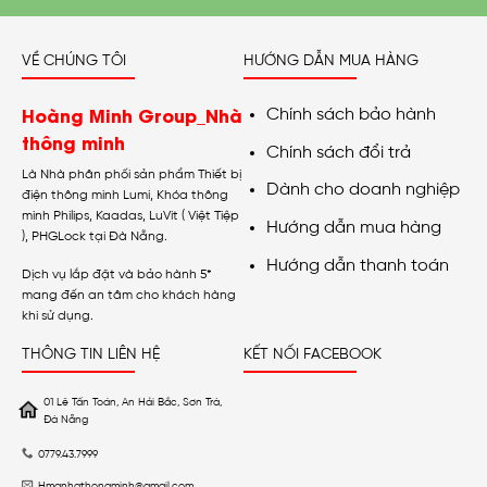
VỀ CHÚNG TÔI
HƯỚNG DẪN MUA HÀNG
Hoàng Minh Group_Nhà
Chính sách bảo hành
thông minh
Chính sách đổi trả
Là Nhà phân phối sản phẩm Thiết bị
Dành cho doanh nghiệp
điện thông minh Lumi, Khóa thông
minh Philips, Kaadas, LuVit ( Việt Tiệp
Hướng dẫn mua hàng
), PHGLock tại Đà Nẵng.
Hướng dẫn thanh toán
Dịch vụ lắp đặt và bảo hành 5*
mang đến an tâm cho khách hàng
khi sử dụng.
THÔNG TIN LIÊN HỆ
KẾT NỐI FACEBOOK
01 Lê Tấn Toán, An Hải Bắc, Sơn Trà,
Đà Nẵng
0779.43.7999
Hmgnhathongminh@gmail.com