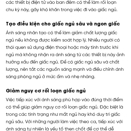
các thiết bị điện tử vào ban đêm có thể làm rối loạn
chu kỳ này, gây khó khăn trong việc đi vào giấc ngủ.
Tạo điều kiện cho giấc ngủ sâu và ngon giấc
Ánh sáng nhân tạo có thể làm giảm chất lượng giấc
ngủ nếu không được kiểm soát hợp lý. Nhiều người có
thói quen sử dụng điện thoại hoặc máy tính trước khi
ngủ mà không nhận ra ánh sáng từ các thiết bị này ảnh
hưởng xấu đến giấc ngủ. Để có giấc ngủ sâu và chất
lượng, nên tắt các nguồn sáng mạnh và điều chỉnh ánh
sáng phòng ngủ ở mức ấm và nhẹ nhàng.
Giảm nguy cơ rối loạn giấc ngủ
Việc tiếp xúc với ánh sáng phù hợp vào đúng thời điểm
có thể giúp giảm nguy cơ rối loạn giấc ngủ. Đặc biệt là
trong các tình trạng như mất ngủ hay khó duy trì giấc
ngủ sâu. Với những người làm việc theo ca, tiếp xúc với
ánh sáng tự nhiên là yếu tố then chốt để cơ thể dễ