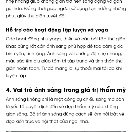
nhẹ nhàng giúp không gian trở nên sống động và gần
gũi hơn. Đồng thời giúp người sử dụng tận hưởng những
phút giây thư giãn tuyệt đối.
Hỗ trợ các hoạt động tập luyện và yoga
Các hoạt động như yoga, thiền và các bài tập thư giãn
khác cũng rất cần ánh sáng phù hợp để tạo cảm giác
bình yên, tĩnh lặng. Ánh sáng với cường độ nhẹ nhàng,
màu sắc êm dịu giúp tâm trí tập trung và tinh thần thư
giãn hoàn toàn. Từ đó mang lại sự thoải mái tối đa khi
luyện tập.
4. Vai trò ánh sáng trong giá trị thẩm mỹ
Ánh sáng không chỉ là một công cụ chiếu sáng mà còn
là yếu tố quyết định đến vẻ đẹp thẩm mỹ của không
gian sống. Bố trí ánh sáng đúng cách sẽ làm nổi bật vẻ
đẹp kiến trúc và nội thất của ngôi nhà.