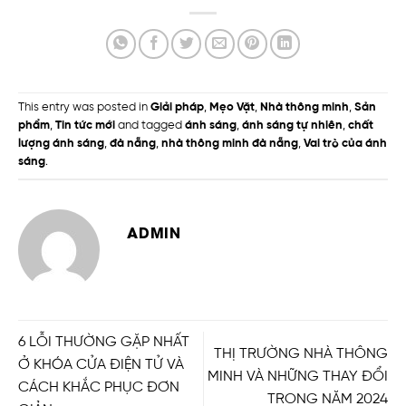
This entry was posted in
Giải pháp
,
Mẹo Vặt
,
Nhà thông minh
,
Sản
phẩm
,
Tin tức mới
and tagged
ánh sáng
,
ánh sáng tự nhiên
,
chất
lượng ánh sáng
,
đà nẵng
,
nhà thông minh đà nẵng
,
Vai trò của ánh
sáng
.
ADMIN
6 LỖI THƯỜNG GẶP NHẤT
THỊ TRƯỜNG NHÀ THÔNG
Ở KHÓA CỬA ĐIỆN TỬ VÀ
MINH VÀ NHỮNG THAY ĐỔI
CÁCH KHẮC PHỤC ĐƠN
TRONG NĂM 2024