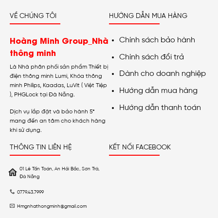
VỀ CHÚNG TÔI
HƯỚNG DẪN MUA HÀNG
Hoàng Minh Group_Nhà
Chính sách bảo hành
thông minh
Chính sách đổi trả
Là Nhà phân phối sản phẩm Thiết bị
Dành cho doanh nghiệp
điện thông minh Lumi, Khóa thông
minh Philips, Kaadas, LuVit ( Việt Tiệp
Hướng dẫn mua hàng
), PHGLock tại Đà Nẵng.
Hướng dẫn thanh toán
Dịch vụ lắp đặt và bảo hành 5*
mang đến an tâm cho khách hàng
khi sử dụng.
THÔNG TIN LIÊN HỆ
KẾT NỐI FACEBOOK
01 Lê Tấn Toán, An Hải Bắc, Sơn Trà,
Đà Nẵng
0779.43.7999
Hmgnhathongminh@gmail.com