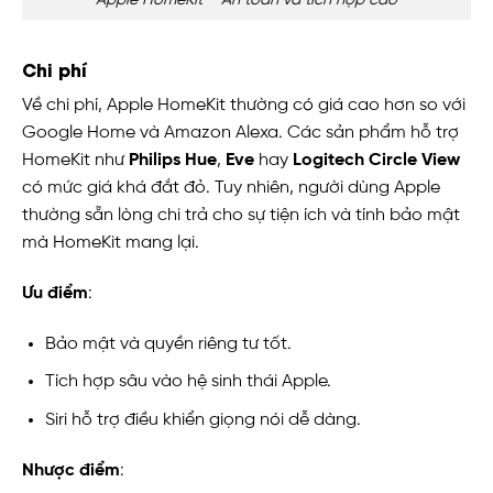
Apple HomeKit – An toàn và tích hợp cao
Chi phí
Về chi phí, Apple HomeKit thường có giá cao hơn so với
Google Home và Amazon Alexa. Các sản phẩm hỗ trợ
HomeKit như
Philips Hue
,
Eve
hay
Logitech Circle View
có mức giá khá đắt đỏ. Tuy nhiên, người dùng Apple
thường sẵn lòng chi trả cho sự tiện ích và tính bảo mật
mà HomeKit mang lại.
Ưu điểm
:
Bảo mật và quyền riêng tư tốt.
Tích hợp sâu vào hệ sinh thái Apple.
Siri hỗ trợ điều khiển giọng nói dễ dàng.
Nhược điểm
: