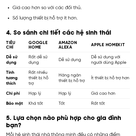
Giá cao hơn so với các đối thủ.
Số lượng thiết bị hỗ trợ ít hơn.
4. So sánh chi tiết các hệ sinh thái
TIÊU
GOOGLE
AMAZON
APPLE HOMEKIT
CHÍ
HOME
ALEXA
Dễ sử
Rất dễ sử
Dễ sử dụng với
Dễ sử dụng
dụng
dụng
người dùng Apple
Tính
Rất nhiều
Hàng ngàn
tương
thiết bị hỗ
Ít thiết bị hỗ trợ hơn
thiết bị hỗ trợ
thích
trợ
Chi phí
Hợp lý
Hợp lý
Giá cao hơn
Bảo mật
Khá tốt
Tốt
Rất tốt
5. Lựa chọn nào phù hợp cho gia đình
bạn?
Mỗi hệ sinh thái nhà thông minh đều có những điểm