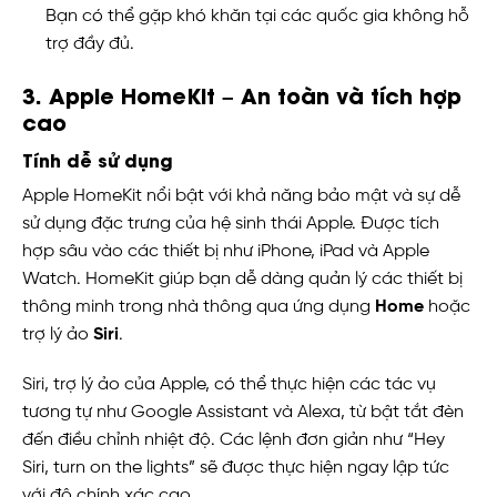
Bạn có thể gặp khó khăn tại các quốc gia không hỗ
trợ đầy đủ.
3.
Apple HomeKit – An toàn và tích hợp
cao
Tính dễ sử dụng
Apple HomeKit nổi bật với khả năng bảo mật và sự dễ
sử dụng đặc trưng của hệ sinh thái Apple. Được tích
hợp sâu vào các thiết bị như iPhone, iPad và Apple
Watch. HomeKit giúp bạn dễ dàng quản lý các thiết bị
thông minh trong nhà thông qua ứng dụng
Home
hoặc
trợ lý ảo
Siri
.
Siri, trợ lý ảo của Apple, có thể thực hiện các tác vụ
tương tự như Google Assistant và Alexa, từ bật tắt đèn
đến điều chỉnh nhiệt độ. Các lệnh đơn giản như “Hey
Siri, turn on the lights” sẽ được thực hiện ngay lập tức
với độ chính xác cao.