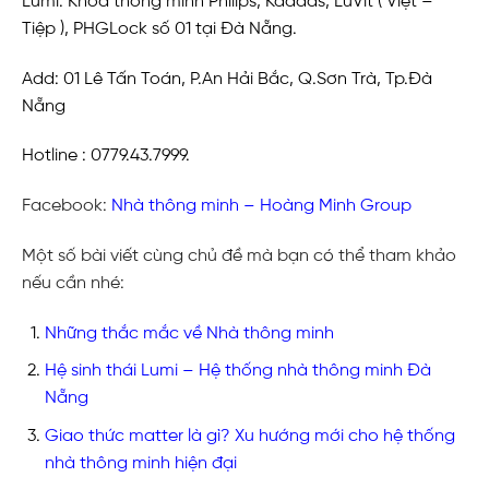
Lumi. Khoá thông minh Philips, Kaadas, LuVit ( Việt –
Tiệp ), PHGLock số 01 tại Đà Nẵng.
Add: 01 Lê Tấn Toán, P.An Hải Bắc, Q.Sơn Trà, Tp.Đà
Nẵng
Hotline : 0779.43.7999.
Facebook:
Nhà thông minh – Hoàng Minh Group
Một số bài viết cùng chủ đề mà bạn có thể tham khảo
nếu cần nhé:
Những thắc mắc về Nhà thông minh
Hệ sinh thái Lumi – Hệ thống nhà thông minh Đà
Nẵng
Giao thức matter là gì? Xu hướng mới cho hệ thống
nhà thông minh hiện đại