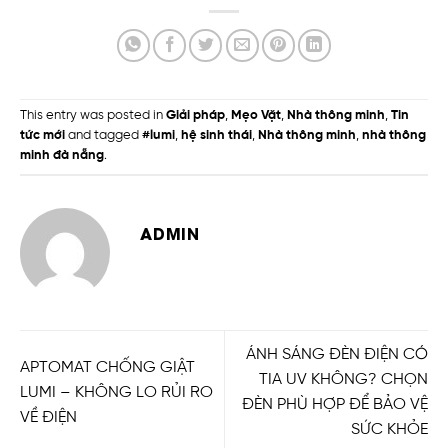
This entry was posted in
Giải pháp
,
Mẹo Vặt
,
Nhà thông minh
,
Tin
tức mới
and tagged
#lumi
,
hệ sinh thái
,
Nhà thông minh
,
nhà thông
minh đà nẵng
.
ADMIN
ÁNH SÁNG ĐÈN ĐIỆN CÓ
APTOMAT CHỐNG GIẬT
TIA UV KHÔNG? CHỌN
LUMI – KHÔNG LO RỦI RO
ĐÈN PHÙ HỢP ĐỂ BẢO VỆ
VỀ ĐIỆN
SỨC KHỎE