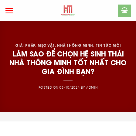
Skip
to
content
GIẢI PHÁP
,
MẸO VẶT
,
NHÀ THÔNG MINH
,
TIN TỨC MỚI
LÀM SAO ĐỂ CHỌN HỆ SINH THÁI
NHÀ THÔNG MINH TỐT NHẤT CHO
GIA ĐÌNH BẠN?
POSTED ON
03/10/2024
BY
ADMIN