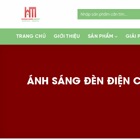
Skip
to
Search
for:
content
TRANG CHỦ
GIỚI THIỆU
SẢN PHẨM
GIẢI 
ÁNH SÁNG ĐÈN ĐIỆN 