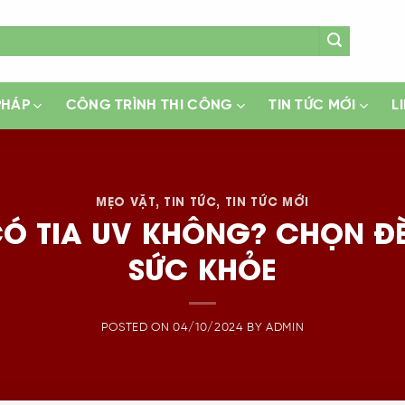
PHÁP
CÔNG TRÌNH THI CÔNG
TIN TỨC MỚI
L
MẸO VẶT
,
TIN TỨC
,
TIN TỨC MỚI
CÓ TIA UV KHÔNG? CHỌN ĐÈ
SỨC KHỎE
POSTED ON
04/10/2024
BY
ADMIN