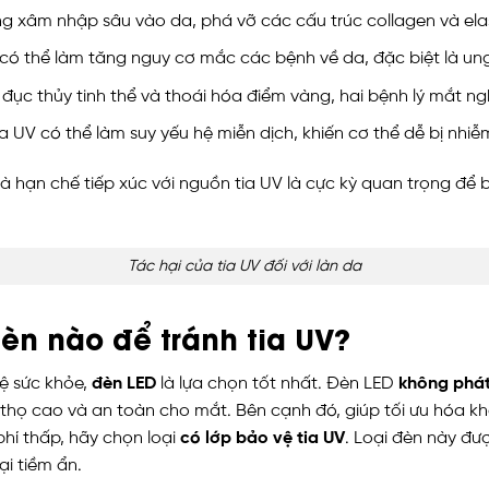
ng xâm nhập sâu vào da, phá vỡ các cấu trúc collagen và ela
VB có thể làm tăng nguy cơ mắc các bệnh về da, đặc biệt là un
 đục thủy tinh thể và thoái hóa điểm vàng, hai bệnh lý mắt ng
ia UV có thể làm suy yếu hệ miễn dịch, khiến cơ thể dễ bị nhiễ
và hạn chế tiếp xúc với nguồn tia UV là cực kỳ quan trọng để 
Tác hại của tia UV đối với làn da
đèn nào để tránh tia UV?
ệ sức khỏe,
đèn LED
là lựa chọn tốt nhất. Đèn LED
không phát
ổi thọ cao và an toàn cho mắt. Bên cạnh đó, giúp tối ưu hóa 
hí thấp, hãy chọn loại
có lớp bảo vệ tia UV
. Loại đèn này đượ
i tiềm ẩn.