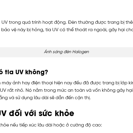
 UV trong quá trình hoạt động. Đèn thường được trang bị th
p bảo vệ này bị hỏng, tia UV có thể thoát ra ngoài, gây hại c
Ánh sáng đèn Halogen
có tia UV không?
 máy ảnh hay điện thoại hiện nay đều đã được trang bị lớp kín
 UV rất nhỏ. Nó nằm trong mức an toàn và vốn không gây hại 
ng và sử dụng lâu dài sẽ dẫn đến cận thị.
UV đối với sức khỏe
khỏe nếu tiếp xúc lâu dài hoặc ở cường độ cao: