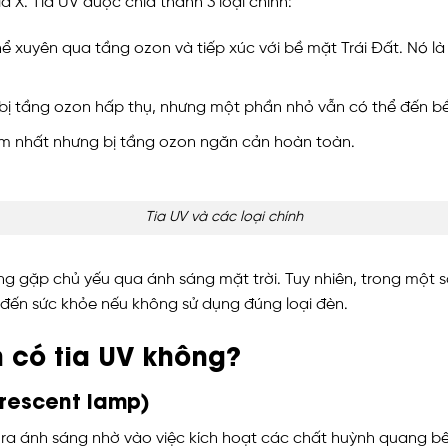
 X. Tia UV được chia thành 3 loại chính:
hể xuyên qua tầng ozon và tiếp xúc với bề mặt Trái Đất. Nó l
 bị tầng ozon hấp thụ, nhưng một phần nhỏ vẫn có thể đến bề
ểm nhất nhưng bị tầng ozon ngăn cản hoàn toàn.
Tia UV và các loại chính
ng gặp chủ yếu qua ánh sáng mặt trời. Tuy nhiên, trong một s
 đến sức khỏe nếu không sử dụng đúng loại đèn.
 có tia UV không?
orescent lamp)
 ra ánh sáng nhờ vào việc kích hoạt các chất huỳnh quang bê