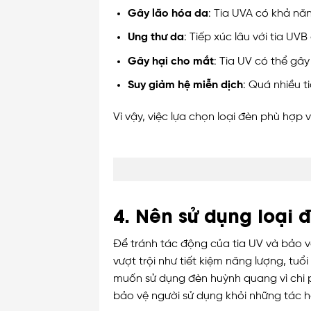
Gây lão hóa da
: Tia UVA có khả nă
Ung thư da
: Tiếp xúc lâu với tia U
Gây hại cho mắt
: Tia UV có thể gây
Suy giảm hệ miễn dịch
: Quá nhiều t
Vì vậy, việc lựa chọn loại đèn phù hợp 
4. Nên sử dụng loại 
Để tránh tác động của tia UV và bảo v
vượt trội như tiết kiệm năng lượng, tu
muốn sử dụng đèn huỳnh quang vì chi p
bảo vệ người sử dụng khỏi những tác hạ