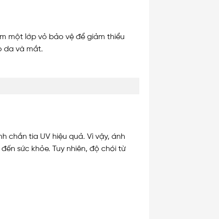
êm một lớp vỏ bảo vệ để giảm thiểu
ho da và mắt.
h chắn tia UV hiệu quả. Vì vậy, ánh
đến sức khỏe. Tuy nhiên, độ chói từ