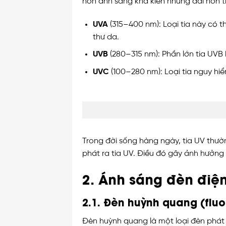
hơn ánh sáng khả kiến nhưng dài hơn tia
UVA
(315–400 nm): Loại tia này có t
thư da.
UVB
(280–315 nm): Phần lớn tia UVB
UVC
(100–280 nm): Loại tia nguy hi
Trong đời sống hàng ngày, tia UV thườ
phát ra tia UV. Điều đó gây ảnh hưởng
2. Ánh sáng đèn điện
2.1. Đèn huỳnh quang (flu
Đèn huỳnh quang là một loại đèn phát