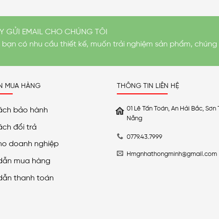
Y GỬI EMAIL CHO CHÚNG TÔI
i bạn có nhu cầu thiết kế, muốn trải nghiệm sản phẩm, chúng 
N MUA HÀNG
THÔNG TIN LIÊN HỆ
01 Lê Tấn Toán, An Hải Bắc, Sơn 
ách bảo hành
Nẵng
ách đổi trả
0779.43.7999
ho doanh nghiệp
Hmgnhathongminh@gmail.com
dẫn mua hàng
dẫn thanh toán