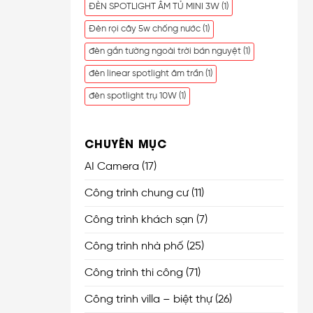
ĐÈN SPOTLIGHT ÂM TỦ MINI 3W
(1)
Đèn rọi cây 5w chống nước
(1)
đèn gắn tường ngoài trời bán nguyệt
(1)
đèn linear spotlight âm trần
(1)
đèn spotlight trụ 10W
(1)
CHUYÊN MỤC
AI Camera
(17)
Công trình chung cư
(11)
Công trình khách sạn
(7)
Công trình nhà phố
(25)
Công trình thi công
(71)
Công trình villa – biệt thự
(26)