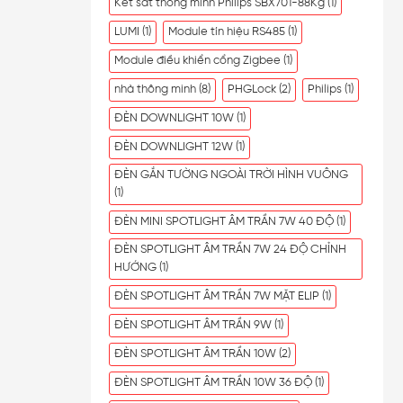
Két sắt thông minh Philips SBX701-88Kg
(1)
LUMI
(1)
Module tín hiệu RS485
(1)
Module điều khiển cổng Zigbee
(1)
nhà thông minh
(8)
PHGLock
(2)
Philips
(1)
ĐÈN DOWNLIGHT 10W
(1)
ĐÈN DOWNLIGHT 12W
(1)
ĐÈN GẮN TƯỜNG NGOÀI TRỜI HÌNH VUÔNG
(1)
ĐÈN MINI SPOTLIGHT ÂM TRẦN 7W 40 ĐỘ
(1)
ĐÈN SPOTLIGHT ÂM TRẦN 7W 24 ĐỘ CHỈNH
HƯỚNG
(1)
ĐÈN SPOTLIGHT ÂM TRẦN 7W MẶT ELIP
(1)
ĐÈN SPOTLIGHT ÂM TRẦN 9W
(1)
ĐÈN SPOTLIGHT ÂM TRẦN 10W
(2)
ĐÈN SPOTLIGHT ÂM TRẦN 10W 36 ĐỘ
(1)