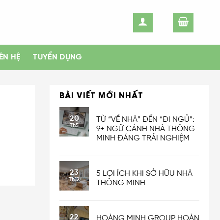
IÊN HỆ
TUYỂN DỤNG
BÀI VIẾT MỚI NHẤT
20
TỪ “VỀ NHÀ” ĐẾN “ĐI NGỦ”:
Th5
9+ NGỮ CẢNH NHÀ THÔNG
MINH ĐÁNG TRẢI NGHIỆM
23
5 LỢI ÍCH KHI SỞ HỮU NHÀ
Th12
THÔNG MINH
22
HOÀNG MINH GROUP HOÀN