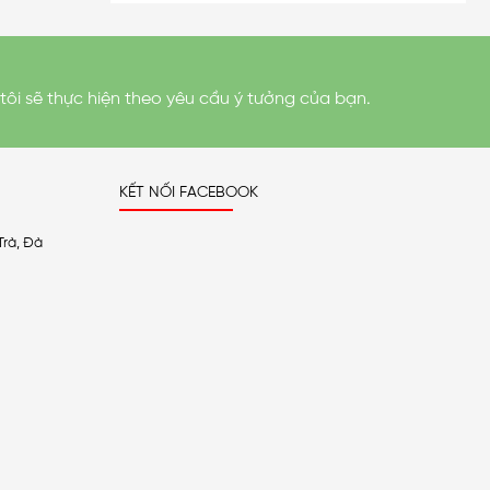
tôi sẽ thực hiện theo yêu cầu ý tưởng của bạn.
KẾT NỐI FACEBOOK
Trà, Đà