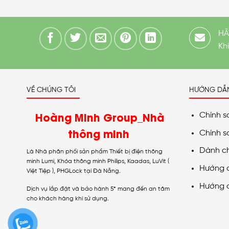
HÃ
Kh
VỀ CHÚNG TÔI
HƯỚNG DẪ
Hoàng Minh Group_Nhà
Chính s
thông minh
Chính s
Dành c
Là Nhà phân phối sản phẩm Thiết bị điện thông
minh Lumi, Khóa thông minh Philips, Kaadas, LuVit (
Hướng 
Việt Tiệp ), PHGLock tại Đà Nẵng.
Hướng 
Dịch vụ lắp đặt và bảo hành 5* mang đến an tâm
cho khách hàng khi sử dụng.