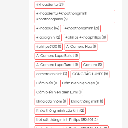
#khoadientu
(21)
#khoadientu #khoathongminh
#nhathongminh
(6)
#khoaduc
(14)
#khoathongminh
(21)
#laborghini
(2)
#philips #khoaphilips
(11)
#philips6100
(1)
AI Camera Hub
(1)
AI Camera Lupa Bullet
(1)
AI Camera Lupa Turret
(1)
Camera
(5)
camera an ninh
(3)
CÔNG TẮC LUMES
(8)
Cảm biến
(1)
Cảm biến hiện diện
(1)
Cảm biến hiện diện Lumi
(1)
khóa cửa nhôm
(1)
khóa thông minh
(1)
Khóa thông minh cửa kính
(2)
Két sắt thông minh Philips SBX601
(2)