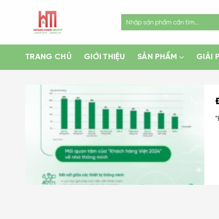
Skip
to
Search
for:
content
TRANG CHỦ
GIỚI THIỆU
SẢN PHẨM
GIẢI 
“