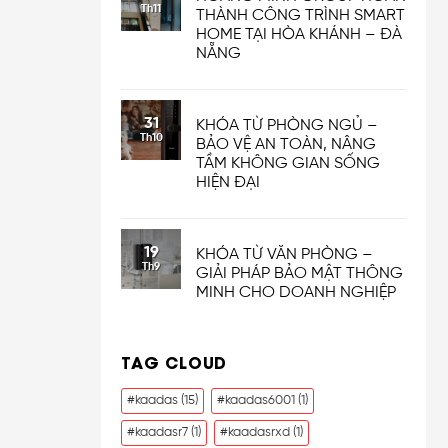
Th11
THÀNH CÔNG TRÌNH SMART
HOME TẠI HÒA KHÁNH – ĐÀ
NẴNG
31
KHÓA TỪ PHÒNG NGỦ –
Th10
BẢO VỆ AN TOÀN, NÂNG
TẦM KHÔNG GIAN SỐNG
HIỆN ĐẠI
19
KHÓA TỪ VĂN PHÒNG –
Th9
GIẢI PHÁP BẢO MẬT THÔNG
MINH CHO DOANH NGHIỆP
TAG CLOUD
#kaadas
(15)
#kaadas6001
(1)
#kaadasr7
(1)
#kaadasrxd
(1)