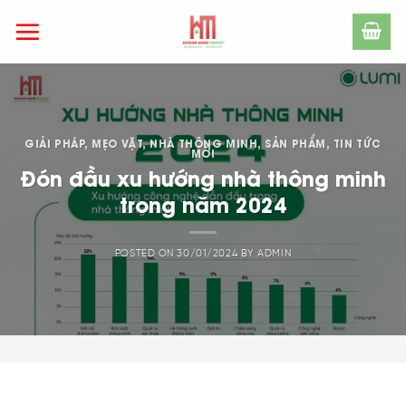
Skip
to
content
GIẢI PHÁP
,
MẸO VẶT
,
NHÀ THÔNG MINH
,
SẢN PHẨM
,
TIN TỨC
MỚI
Đón đầu xu hướng nhà thông minh
trong năm 2024
POSTED ON
30/01/2024
BY
ADMIN