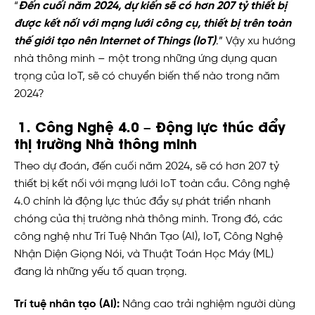
“
Đến cuối năm 2024, dự kiến ​​sẽ có hơn 207 tỷ thiết bị
được kết nối với mạng lưới công cụ, thiết bị trên toàn
thế giới tạo nên Internet of Things (IoT)
.” Vậy xu hướng
nhà thông minh – một trong những ứng dụng quan
trọng của IoT, sẽ có chuyển biến thế nào trong năm
2024?
1. Công Nghệ 4.0 – Động lực thúc đẩy
thị trường Nhà thông minh
Theo dự đoán, đến cuối năm 2024, sẽ có hơn 207 tỷ
thiết bị kết nối với mạng lưới IoT toàn cầu. Công nghệ
4.0 chính là động lực thúc đẩy sự phát triển nhanh
chóng của thị trường nhà thông minh. Trong đó, các
công nghệ như Trí Tuệ Nhân Tạo (AI), IoT, Công Nghệ
Nhận Diện Giọng Nói, và Thuật Toán Học Máy (ML)
đang là những yếu tố quan trọng.
Trí tuệ nhân tạo (AI):
Nâng cao trải nghiệm người dùng