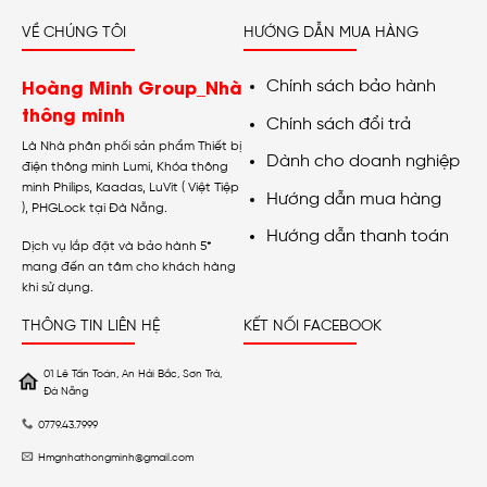
VỀ CHÚNG TÔI
HƯỚNG DẪN MUA HÀNG
Hoàng Minh Group_Nhà
Chính sách bảo hành
thông minh
Chính sách đổi trả
Là Nhà phân phối sản phẩm Thiết bị
Dành cho doanh nghiệp
điện thông minh Lumi, Khóa thông
minh Philips, Kaadas, LuVit ( Việt Tiệp
Hướng dẫn mua hàng
), PHGLock tại Đà Nẵng.
Hướng dẫn thanh toán
Dịch vụ lắp đặt và bảo hành 5*
mang đến an tâm cho khách hàng
khi sử dụng.
THÔNG TIN LIÊN HỆ
KẾT NỐI FACEBOOK
01 Lê Tấn Toán, An Hải Bắc, Sơn Trà,
Đà Nẵng
0779.43.7999
Hmgnhathongminh@gmail.com