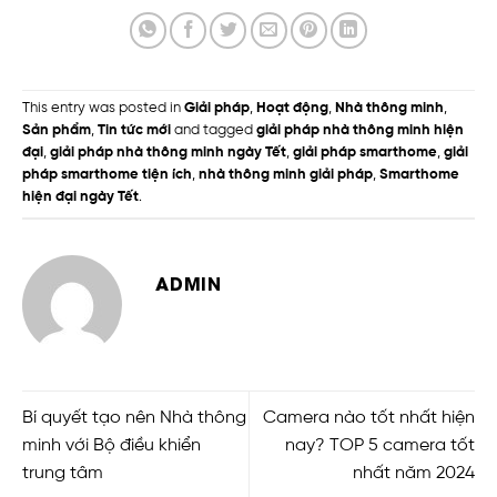
This entry was posted in
Giải pháp
,
Hoạt động
,
Nhà thông minh
,
Sản phẩm
,
Tin tức mới
and tagged
giải pháp nhà thông minh hiện
đại
,
giải pháp nhà thông minh ngày Tết
,
giải pháp smarthome
,
giải
pháp smarthome tiện ích
,
nhà thông minh giải pháp
,
Smarthome
hiện đại ngày Tết
.
ADMIN
Bí quyết tạo nên Nhà thông
Camera nào tốt nhất hiện
minh với Bộ điều khiển
nay? TOP 5 camera tốt
trung tâm
nhất năm 2024