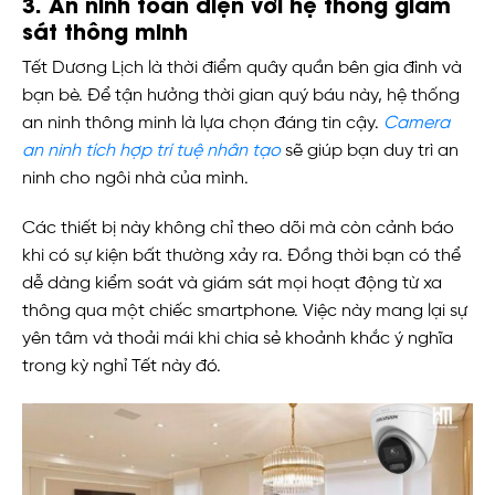
3. An ninh toàn diện với hệ thống giám
sát thông minh
Tết Dương Lịch là thời điểm quây quần bên gia đình và
bạn bè. Để tận hưởng thời gian quý báu này, hệ thống
an ninh thông minh là lựa chọn đáng tin cậy.
Camera
an ninh tích hợp trí tuệ nhân tạo
sẽ giúp bạn duy trì an
ninh cho ngôi nhà của mình.
Các thiết bị này không chỉ theo dõi mà còn cảnh báo
khi có sự kiện bất thường xảy ra. Đồng thời bạn có thể
dễ dàng kiểm soát và giám sát mọi hoạt động từ xa
thông qua một chiếc smartphone. Việc này mang lại sự
yên tâm và thoải mái khi chia sẻ khoảnh khắc ý nghĩa
trong kỳ nghỉ Tết này đó.