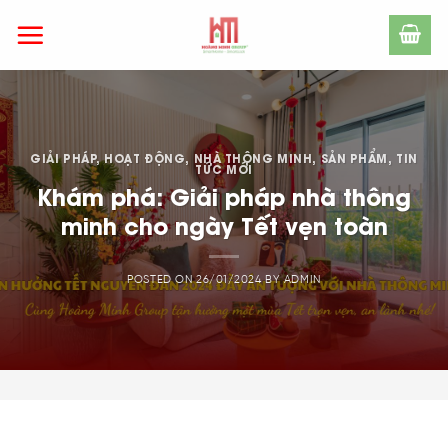
Skip
to
content
GIẢI PHÁP
,
HOẠT ĐỘNG
,
NHÀ THÔNG MINH
,
SẢN PHẨM
,
TIN
TỨC MỚI
Khám phá: Giải pháp nhà thông
minh cho ngày Tết vẹn toàn
POSTED ON
26/01/2024
BY
ADMIN