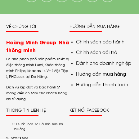
VỀ CHÚNG TÔI
HƯỚNG DẪN MUA HÀNG
Hoàng Minh Group_Nhà
Chính sách bảo hành
thông minh
Chính sách đổi trả
Là Nhà phân phối sản phẩm Thiết bị
Dành cho doanh nghiệp
điện thông minh Lumi, Khóa thông
minh Philips, Kaadas, LuVit ( Việt Tiệp
Hướng dẫn mua hàng
), PHGLock tại Đà Nẵng.
Hướng dẫn thanh toán
Dịch vụ lắp đặt và bảo hành 5*
mang đến an tâm cho khách hàng
khi sử dụng.
THÔNG TIN LIÊN HỆ
KẾT NỐI FACEBOOK
01 Lê Tấn Toán, An Hải Bắc, Sơn Trà,
Đà Nẵng
0779.43.7999