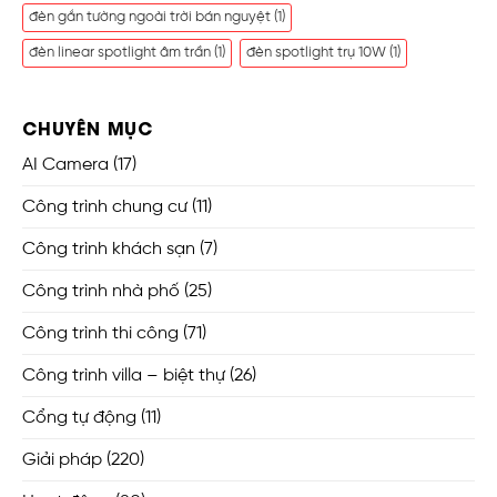
đèn gắn tường ngoài trời bán nguyệt
(1)
đèn linear spotlight âm trần
(1)
đèn spotlight trụ 10W
(1)
CHUYÊN MỤC
AI Camera
(17)
Công trình chung cư
(11)
Công trình khách sạn
(7)
Công trình nhà phố
(25)
Công trình thi công
(71)
Công trình villa – biệt thự
(26)
Cổng tự động
(11)
Giải pháp
(220)