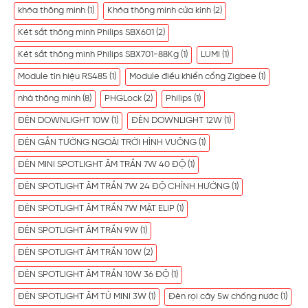
khóa thông minh
(1)
Khóa thông minh cửa kính
(2)
Két sắt thông minh Philips SBX601
(2)
Két sắt thông minh Philips SBX701-88Kg
(1)
LUMI
(1)
Module tín hiệu RS485
(1)
Module điều khiển cổng Zigbee
(1)
nhà thông minh
(8)
PHGLock
(2)
Philips
(1)
ĐÈN DOWNLIGHT 10W
(1)
ĐÈN DOWNLIGHT 12W
(1)
ĐÈN GẮN TƯỜNG NGOÀI TRỜI HÌNH VUÔNG
(1)
ĐÈN MINI SPOTLIGHT ÂM TRẦN 7W 40 ĐỘ
(1)
ĐÈN SPOTLIGHT ÂM TRẦN 7W 24 ĐỘ CHỈNH HƯỚNG
(1)
ĐÈN SPOTLIGHT ÂM TRẦN 7W MẶT ELIP
(1)
ĐÈN SPOTLIGHT ÂM TRẦN 9W
(1)
ĐÈN SPOTLIGHT ÂM TRẦN 10W
(2)
ĐÈN SPOTLIGHT ÂM TRẦN 10W 36 ĐỘ
(1)
ĐÈN SPOTLIGHT ÂM TỦ MINI 3W
(1)
Đèn rọi cây 5w chống nước
(1)