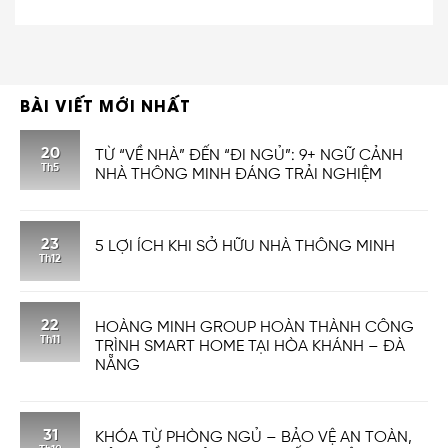
BÀI VIẾT MỚI NHẤT
20
TỪ “VỀ NHÀ” ĐẾN “ĐI NGỦ”: 9+ NGỮ CẢNH
Th5
NHÀ THÔNG MINH ĐÁNG TRẢI NGHIỆM
23
5 LỢI ÍCH KHI SỞ HỮU NHÀ THÔNG MINH
Th12
22
HOÀNG MINH GROUP HOÀN THÀNH CÔNG
Th11
TRÌNH SMART HOME TẠI HÒA KHÁNH – ĐÀ
NẴNG
31
KHÓA TỪ PHÒNG NGỦ – BẢO VỆ AN TOÀN,