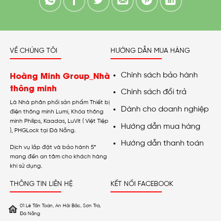
VỀ CHÚNG TÔI
HƯỚNG DẪN MUA HÀNG
Hoàng Minh Group_Nhà
Chính sách bảo hành
thông minh
Chính sách đổi trả
Là Nhà phân phối sản phẩm Thiết bị
Dành cho doanh nghiệp
điện thông minh Lumi, Khóa thông
minh Philips, Kaadas, LuVit ( Việt Tiệp
Hướng dẫn mua hàng
), PHGLock tại Đà Nẵng.
Hướng dẫn thanh toán
Dịch vụ lắp đặt và bảo hành 5*
mang đến an tâm cho khách hàng
khi sử dụng.
THÔNG TIN LIÊN HỆ
KẾT NỐI FACEBOOK
01 Lê Tấn Toán, An Hải Bắc, Sơn Trà,
Đà Nẵng