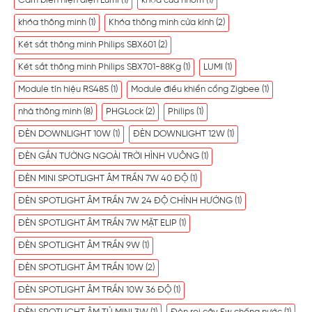
Cảm biến hiện diện Lumi
(1)
khóa cửa nhôm
(1)
khóa thông minh
(1)
Khóa thông minh cửa kính
(2)
Két sắt thông minh Philips SBX601
(2)
Két sắt thông minh Philips SBX701-88Kg
(1)
LUMI
(1)
Module tín hiệu RS485
(1)
Module điều khiển cổng Zigbee
(1)
nhà thông minh
(8)
PHGLock
(2)
Philips
(1)
ĐÈN DOWNLIGHT 10W
(1)
ĐÈN DOWNLIGHT 12W
(1)
ĐÈN GẮN TƯỜNG NGOÀI TRỜI HÌNH VUÔNG
(1)
ĐÈN MINI SPOTLIGHT ÂM TRẦN 7W 40 ĐỘ
(1)
ĐÈN SPOTLIGHT ÂM TRẦN 7W 24 ĐỘ CHỈNH HƯỚNG
(1)
ĐÈN SPOTLIGHT ÂM TRẦN 7W MẶT ELIP
(1)
ĐÈN SPOTLIGHT ÂM TRẦN 9W
(1)
ĐÈN SPOTLIGHT ÂM TRẦN 10W
(2)
ĐÈN SPOTLIGHT ÂM TRẦN 10W 36 ĐỘ
(1)