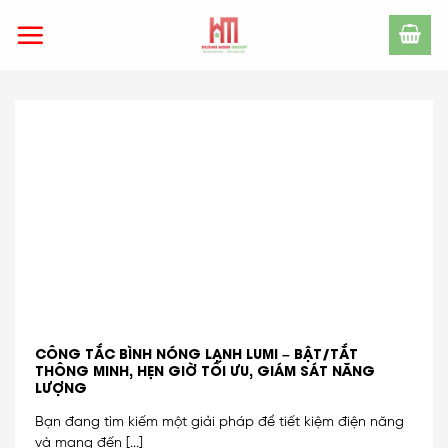
Skip
to
content
CÔNG TẮC BÌNH NÓNG LẠNH LUMI – BẬT/TẮT
THÔNG MINH, HẸN GIỜ TỐI ƯU, GIÁM SÁT NĂNG
LƯỢNG
Bạn đang tìm kiếm một giải pháp để tiết kiệm điện năng
và mang đến [...]