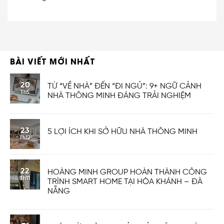
BÀI VIẾT MỚI NHẤT
20
TỪ “VỀ NHÀ” ĐẾN “ĐI NGỦ”: 9+ NGỮ CẢNH
Th5
NHÀ THÔNG MINH ĐÁNG TRẢI NGHIỆM
23
5 LỢI ÍCH KHI SỞ HỮU NHÀ THÔNG MINH
Th12
22
HOÀNG MINH GROUP HOÀN THÀNH CÔNG
Th11
TRÌNH SMART HOME TẠI HÒA KHÁNH – ĐÀ
NẴNG