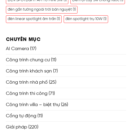
ĐÈN SPOTLIGHT ÂM TỦ MINI 3W
(1)
Đèn rọi cây 5w chống nước
(1)
đèn gắn tường ngoài trời bán nguyệt
(1)
đèn linear spotlight âm trần
(1)
đèn spotlight trụ 10W
(1)
CHUYÊN MỤC
AI Camera
(17)
Công trình chung cư
(11)
Công trình khách sạn
(7)
Công trình nhà phố
(25)
Công trình thi công
(71)
Công trình villa – biệt thự
(26)
Cổng tự động
(11)
Giải pháp
(220)