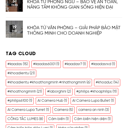
31
KHÓA TỪ PHÒNG NGỦ – BẢO VỆ AN TOÀN,
Th10
NÂNG TẦM KHÔNG GIAN SỐNG HIỆN ĐẠI
19
KHÓA TỪ VĂN PHÒNG – GIẢI PHÁP BẢO MẬT
Th9
THÔNG MINH CHO DOANH NGHIỆP
TAG CLOUD
#kaadas
(15)
#kaadas6001
(1)
#kaadasr7
(1)
#kaadasrxd
(1)
#khoadientu
(21)
#khoadientu #khoathongminh #nhathongminh
(6)
#khoaduc
(14)
#khoathongminh
(21)
#laborghini
(2)
#philips #khoaphilips
(11)
#philips6100
(1)
AI Camera Hub
(1)
AI Camera Lupa Bullet
(1)
AI Camera Lupa Turret
(1)
Camera
(5)
camera an ninh
(3)
CÔNG TẮC LUMES
(8)
Cảm biến
(1)
Cảm biến hiện diện
(1)