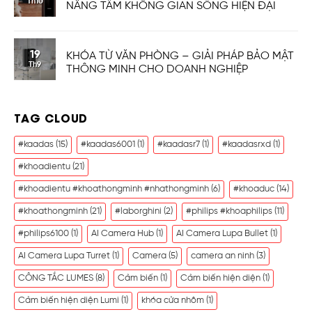
Th10
NÂNG TẦM KHÔNG GIAN SỐNG HIỆN ĐẠI
19
KHÓA TỪ VĂN PHÒNG – GIẢI PHÁP BẢO MẬT
Th9
THÔNG MINH CHO DOANH NGHIỆP
TAG CLOUD
#kaadas
(15)
#kaadas6001
(1)
#kaadasr7
(1)
#kaadasrxd
(1)
#khoadientu
(21)
#khoadientu #khoathongminh #nhathongminh
(6)
#khoaduc
(14)
#khoathongminh
(21)
#laborghini
(2)
#philips #khoaphilips
(11)
#philips6100
(1)
AI Camera Hub
(1)
AI Camera Lupa Bullet
(1)
AI Camera Lupa Turret
(1)
Camera
(5)
camera an ninh
(3)
CÔNG TẮC LUMES
(8)
Cảm biến
(1)
Cảm biến hiện diện
(1)
Cảm biến hiện diện Lumi
(1)
khóa cửa nhôm
(1)