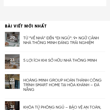
BÀI VIẾT MỚI NHẤT
20
TỪ “VỀ NHÀ” ĐẾN “ĐI NGỦ”: 9+ NGỮ CẢNH
Th5
NHÀ THÔNG MINH ĐÁNG TRẢI NGHIỆM
23
5 LỢI ÍCH KHI SỞ HỮU NHÀ THÔNG MINH
Th12
22
HOÀNG MINH GROUP HOÀN THÀNH CÔNG
Th11
TRÌNH SMART HOME TẠI HÒA KHÁNH – ĐÀ
NẴNG
31
KHÓA TỪ PHÒNG NGỦ – BẢO VỆ AN TOÀN,