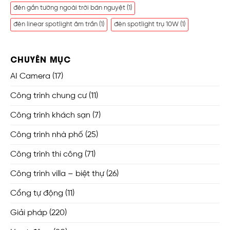
đèn gắn tường ngoài trời bán nguyệt
(1)
đèn linear spotlight âm trần
(1)
đèn spotlight trụ 10W
(1)
CHUYÊN MỤC
AI Camera
(17)
Công trình chung cư
(11)
Công trình khách sạn
(7)
Công trình nhà phố
(25)
Công trình thi công
(71)
Công trình villa – biệt thự
(26)
Cổng tự động
(11)
Giải pháp
(220)