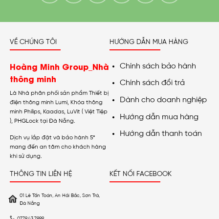
VỀ CHÚNG TÔI
HƯỚNG DẪN MUA HÀNG
Hoàng Minh Group_Nhà
Chính sách bảo hành
thông minh
Chính sách đổi trả
Là Nhà phân phối sản phẩm Thiết bị
Dành cho doanh nghiệp
điện thông minh Lumi, Khóa thông
minh Philips, Kaadas, LuVit ( Việt Tiệp
Hướng dẫn mua hàng
), PHGLock tại Đà Nẵng.
Hướng dẫn thanh toán
Dịch vụ lắp đặt và bảo hành 5*
mang đến an tâm cho khách hàng
khi sử dụng.
THÔNG TIN LIÊN HỆ
KẾT NỐI FACEBOOK
01 Lê Tấn Toán, An Hải Bắc, Sơn Trà,
Đà Nẵng
0779.43.7999