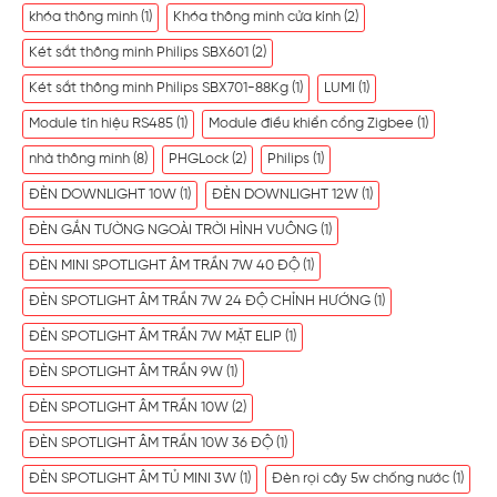
khóa thông minh
(1)
Khóa thông minh cửa kính
(2)
Két sắt thông minh Philips SBX601
(2)
Két sắt thông minh Philips SBX701-88Kg
(1)
LUMI
(1)
Module tín hiệu RS485
(1)
Module điều khiển cổng Zigbee
(1)
nhà thông minh
(8)
PHGLock
(2)
Philips
(1)
ĐÈN DOWNLIGHT 10W
(1)
ĐÈN DOWNLIGHT 12W
(1)
ĐÈN GẮN TƯỜNG NGOÀI TRỜI HÌNH VUÔNG
(1)
ĐÈN MINI SPOTLIGHT ÂM TRẦN 7W 40 ĐỘ
(1)
ĐÈN SPOTLIGHT ÂM TRẦN 7W 24 ĐỘ CHỈNH HƯỚNG
(1)
ĐÈN SPOTLIGHT ÂM TRẦN 7W MẶT ELIP
(1)
ĐÈN SPOTLIGHT ÂM TRẦN 9W
(1)
ĐÈN SPOTLIGHT ÂM TRẦN 10W
(2)
ĐÈN SPOTLIGHT ÂM TRẦN 10W 36 ĐỘ
(1)
ĐÈN SPOTLIGHT ÂM TỦ MINI 3W
(1)
Đèn rọi cây 5w chống nước
(1)