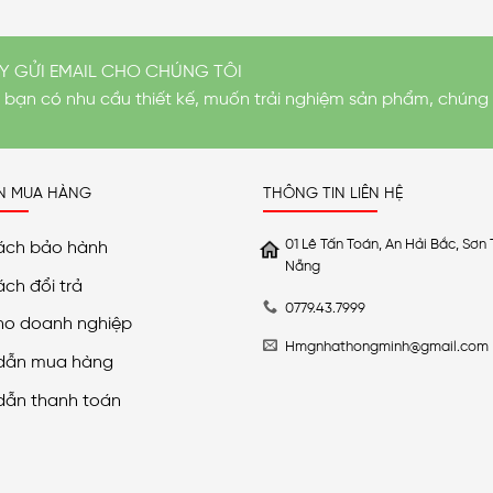
Y GỬI EMAIL CHO CHÚNG TÔI
i bạn có nhu cầu thiết kế, muốn trải nghiệm sản phẩm, chúng 
N MUA HÀNG
THÔNG TIN LIÊN HỆ
01 Lê Tấn Toán, An Hải Bắc, Sơn 
ách bảo hành
Nẵng
ách đổi trả
0779.43.7999
ho doanh nghiệp
Hmgnhathongminh@gmail.com
dẫn mua hàng
dẫn thanh toán