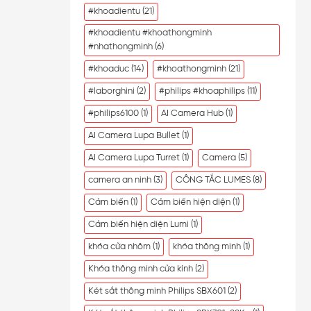
#khoadientu
(21)
#khoadientu #khoathongminh
#nhathongminh
(6)
#khoaduc
(14)
#khoathongminh
(21)
#laborghini
(2)
#philips #khoaphilips
(11)
#philips6100
(1)
AI Camera Hub
(1)
AI Camera Lupa Bullet
(1)
AI Camera Lupa Turret
(1)
Camera
(5)
camera an ninh
(3)
CÔNG TẮC LUMES
(8)
Cảm biến
(1)
Cảm biến hiện diện
(1)
Cảm biến hiện diện Lumi
(1)
khóa cửa nhôm
(1)
khóa thông minh
(1)
Khóa thông minh cửa kính
(2)
Két sắt thông minh Philips SBX601
(2)