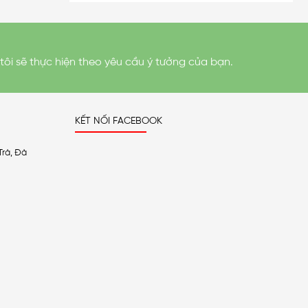
tôi sẽ thực hiện theo yêu cầu ý tưởng của bạn.
KẾT NỐI FACEBOOK
Trà, Đà