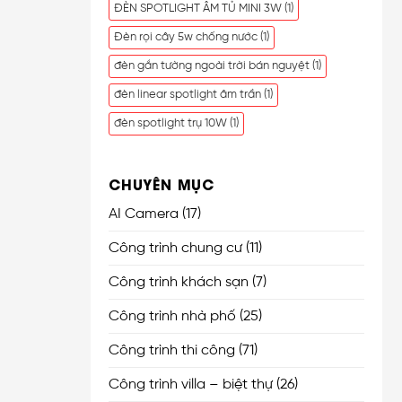
ĐÈN SPOTLIGHT ÂM TỦ MINI 3W
(1)
Đèn rọi cây 5w chống nước
(1)
đèn gắn tường ngoài trời bán nguyệt
(1)
đèn linear spotlight âm trần
(1)
đèn spotlight trụ 10W
(1)
CHUYÊN MỤC
AI Camera
(17)
Công trình chung cư
(11)
Công trình khách sạn
(7)
Công trình nhà phố
(25)
Công trình thi công
(71)
Công trình villa – biệt thự
(26)