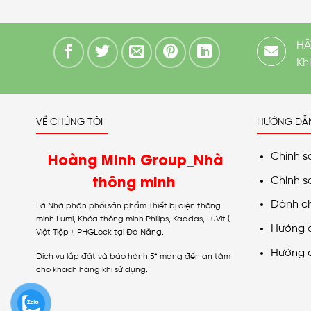
HÃ
Kh
VỀ CHÚNG TÔI
HƯỚNG DẪ
Hoàng Minh Group_Nhà
Chính s
thông minh
Chính s
Dành c
Là Nhà phân phối sản phẩm Thiết bị điện thông
minh Lumi, Khóa thông minh Philips, Kaadas, LuVit (
Hướng 
Việt Tiệp ), PHGLock tại Đà Nẵng.
Hướng 
Dịch vụ lắp đặt và bảo hành 5* mang đến an tâm
cho khách hàng khi sử dụng.