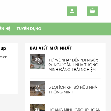
IÊN HỆ
TUYỂN DỤNG
oup
BÀI VIẾT MỚI NHẤT
 Minh
20
TỪ “VỀ NHÀ” ĐẾN “ĐI NGỦ”:
Th5
9+ NGỮ CẢNH NHÀ THÔNG
MINH ĐÁNG TRẢI NGHIỆM
23
5 LỢI ÍCH KHI SỞ HỮU NHÀ
Th12
THÔNG MINH
22
HOÀNG MINH GROUP HOÀN