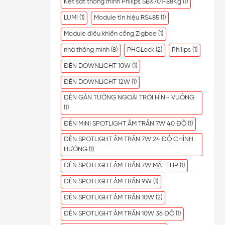
Két sắt thông minh Philips SBX701-88Kg
(1)
LUMI
(1)
Module tín hiệu RS485
(1)
Module điều khiển cổng Zigbee
(1)
nhà thông minh
(8)
PHGLock
(2)
Philips
(1)
ĐÈN DOWNLIGHT 10W
(1)
ĐÈN DOWNLIGHT 12W
(1)
ĐÈN GẮN TƯỜNG NGOÀI TRỜI HÌNH VUÔNG
(1)
ĐÈN MINI SPOTLIGHT ÂM TRẦN 7W 40 ĐỘ
(1)
ĐÈN SPOTLIGHT ÂM TRẦN 7W 24 ĐỘ CHỈNH
HƯỚNG
(1)
ĐÈN SPOTLIGHT ÂM TRẦN 7W MẶT ELIP
(1)
ĐÈN SPOTLIGHT ÂM TRẦN 9W
(1)
ĐÈN SPOTLIGHT ÂM TRẦN 10W
(2)
ĐÈN SPOTLIGHT ÂM TRẦN 10W 36 ĐỘ
(1)