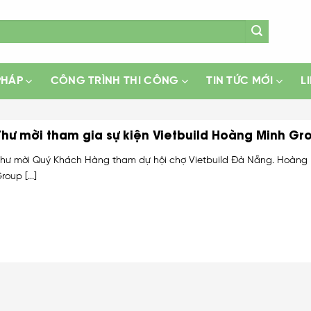
PHÁP
CÔNG TRÌNH THI CÔNG
TIN TỨC MỚI
L
Thư mời tham gia sự kiện Vietbuild Hoàng Minh Gr
hư mời Quý Khách Hàng tham dự hội chợ Vietbuild Đà Nẵng. Hoàng
roup [...]