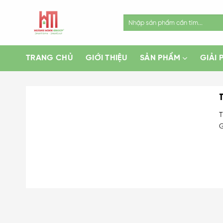
Skip
to
Search
for:
content
TRANG CHỦ
GIỚI THIỆU
SẢN PHẨM
GIẢI 
T
G