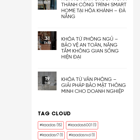
Th11
THÀNH CÔNG TRÌNH SMART
HOME TẠI HÒA KHÁNH – ĐÀ
NẴNG
31
KHÓA TỪ PHÒNG NGỦ –
Th10
BẢO VỆ AN TOÀN, NÂNG
TẦM KHÔNG GIAN SỐNG
HIỆN ĐẠI
19
KHÓA TỪ VĂN PHÒNG –
Th9
GIẢI PHÁP BẢO MẬT THÔNG
MINH CHO DOANH NGHIỆP
TAG CLOUD
#kaadas
(15)
#kaadas6001
(1)
#kaadasr7
(1)
#kaadasrxd
(1)